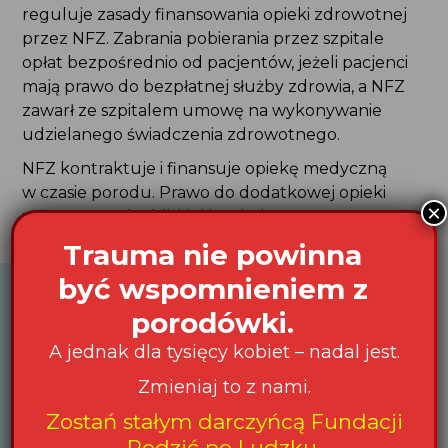
reguluje zasady finansowania opieki zdrowotnej
przez NFZ. Zabrania pobierania przez szpitale
opłat bezpośrednio od pacjentów, jeżeli pacjenci
mają prawo do bezpłatnej służby zdrowia, a NFZ
zawarł ze szpitalem umowę na wykonywanie
udzielanego świadczenia zdrowotnego.
NFZ kontraktuje i finansuje opiekę medyczną
w czasie porodu. Prawo do dodatkowej opieki
×
ze strony osoby bliskiej jest jednym z praw
pacjenta.
Trauma nie powinna
być wspomnieniem z
Ustawa o zakładach opieki zdrowotnej wskazuje
porodówki.
jednak, że szpital nie może ponosić kosztów
opieki sprawowanej przez osobę bliską. Wynika
A jednak dla tysięcy kobiet – nadal jest.
z tego, że
dopuszczalne są opłaty
Zmieniaj to z nami.
bezpośrednio związane z obecnością
Zostań stałym darczyńcą Fundacji Rodzić po
bliskiej osoby
,
np. za obuwie czy strój ochronny
Zostań stałym darczyńcą Fundacji
Ludzku
.
lub dodatkowy posiłek.
Rodzić po Ludzku.