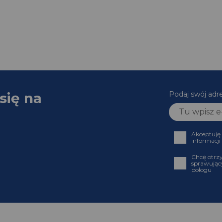
się na
Podaj swój adr
Akceptuję
informacji
Chcę otrz
sprawujący
połogu