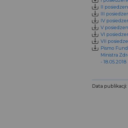
I posiedzeni
II posiedzen
III posiedze
IV posiedzen
V posiedzeni
VI posiedzen
VII posiedze
Pismo Funda
Ministra Zd
- 18.05.2018
Data publikacji: