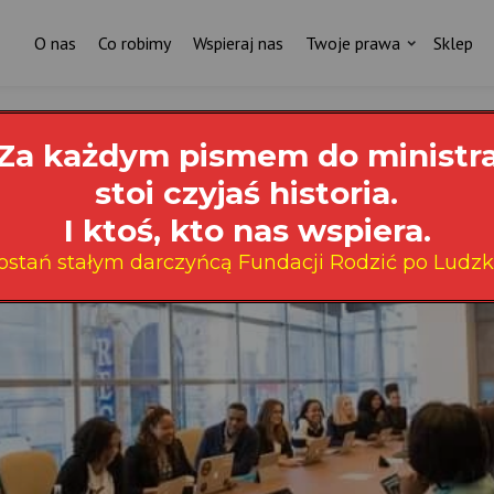
O nas
Co robimy
Wspieraj nas
Twoje prawa
Sklep
Za każdym pismem do ministr
stoi czyjaś historia.
I ktoś, kto nas wspiera.
ostań stałym darczyńcą Fundacji Rodzić po Ludzk