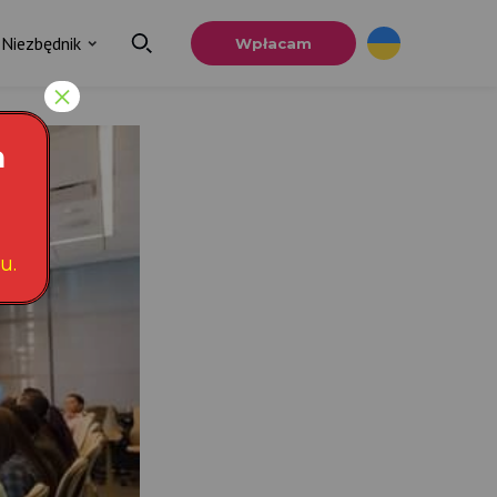
Niezbędnik
Wpłacam
×
a
u.