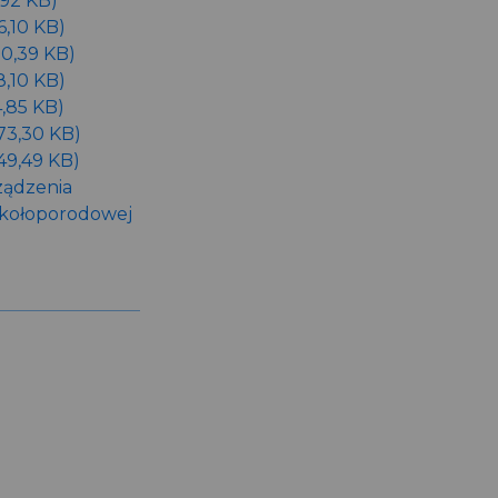
,92 KB)
6,10 KB)
50,39 KB)
8,10 KB)
4,85 KB)
473,30 KB)
549,49 KB)
ządzenia
Okołoporodowej