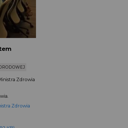
ktem
PORODOWEJ
inistra Zdrowia
wia.
istra Zdrowia