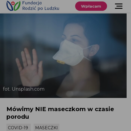
Przewiń
do
Wpłacam
treści
O nas
Co robimy
Wspieraj
nas
Twoje prawa
Sklep
fot. Unsplash.com
Niezbędnik
Mówimy NIE maseczkom w czasie
porodu
Search
for:
COVID-19
MASECZKI
Search Button