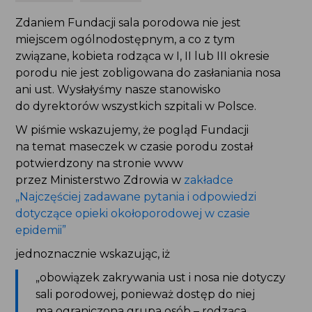
Zdaniem Fundacji sala porodowa nie jest
miejscem ogólnodostępnym, a co z tym
związane, kobieta rodząca w I, II lub III okresie
porodu nie jest zobligowana do zasłaniania nosa
ani ust. Wysłałyśmy nasze stanowisko
do dyrektorów wszystkich szpitali w Polsce.
W piśmie wskazujemy, że pogląd Fundacji
na temat maseczek w czasie porodu został
potwierdzony na stronie www
przez Ministerstwo Zdrowia w
zakładce
„Najczęściej zadawane pytania i odpowiedzi
dotyczące opieki okołoporodowej w czasie
epidemii”
jednoznacznie wskazując, iż
„obowiązek zakrywania ust i nosa nie dotyczy
sali porodowej, ponieważ dostęp do niej
ma ograniczona grupa osób – rodząca