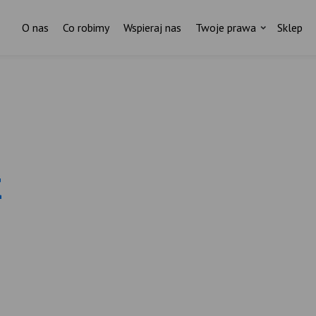
O nas
Co robimy
Wspieraj nas
Twoje prawa
Sklep
Za każdym pismem do ministr
stoi czyjaś historia.
I ktoś, kto nas wspiera.
k
ostań stałym darczyńcą Fundacji Rodzić po Ludzk