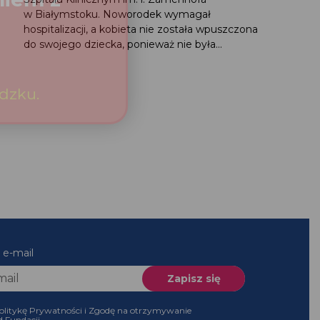
w Białymstoku. Noworodek wymagał
hospitalizacji, a kobieta nie została wpuszczona
do swojego dziecka, ponieważ nie była...
es e-mail
 Politykę Prywatności i Zgodę na otrzymywanie
 od Fundacji