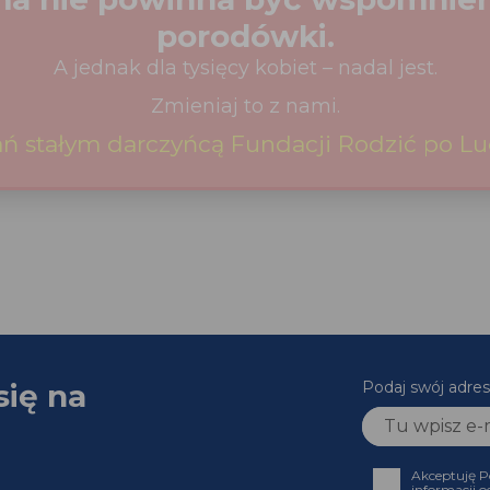
się na
Podaj swój adr
Akceptuję
informacji