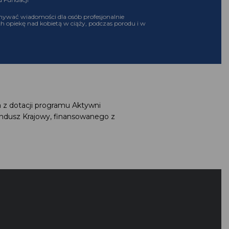
ymywać wiadomości dla osób profesjonalnie
ch opiekę nad kobietą w ciąży, podczas porodu i w
a z dotacji programu Aktywni
undusz Krajowy, finansowanego z
G