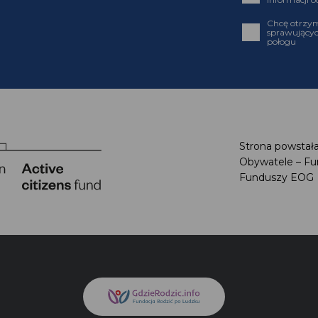
Chcę otrz
sprawujący
połogu
Strona powstał
Obywatele – F
Funduszy EO