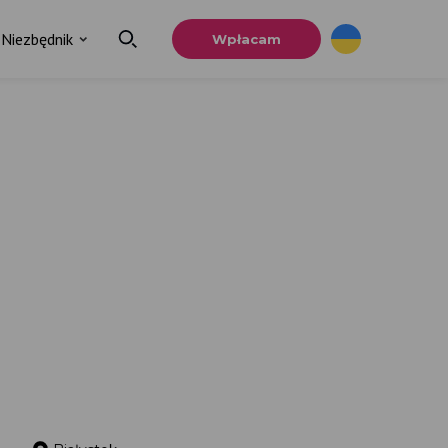
Niezbędnik
Wpłacam
×
a
u.