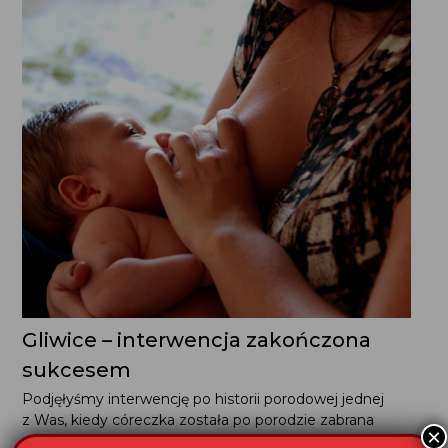
Gliwice – interwencja zakończona
sukcesem
Podjęłyśmy interwencję po historii porodowej jednej
z Was, kiedy córeczka została po porodzie zabrana
×
matce wbrew jej woli. Minęły prawie dwie doby zanim