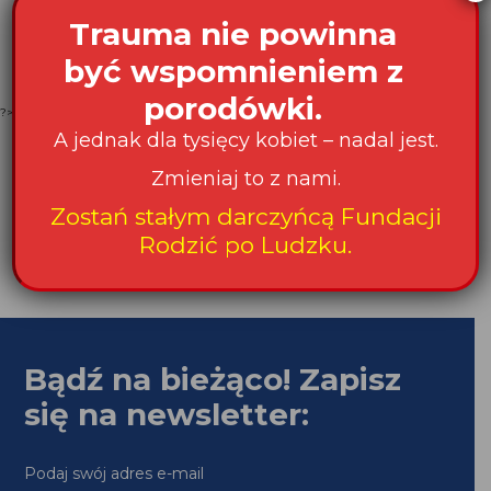
kobieta zobaczyła swoje dziecko. Ojciec dziecka miał
Trauma nie powinna
pozytywny wynik testu na COVID-19, ale matka miała
wynik...
być wspomnieniem z
porodówki.
?>
A jednak dla tysięcy kobiet – nadal jest.
Zmieniaj to z nami.
Zostań stałym darczyńcą Fundacji
Rodzić po Ludzku.
Bądź na bieżąco! Zapisz
się na newsletter:
Podaj swój adres e-mail