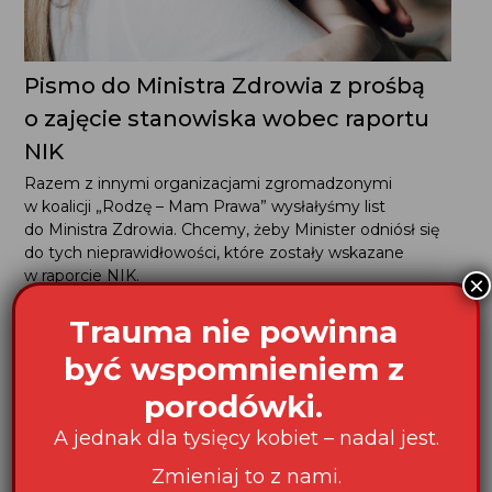
Pismo do Ministra Zdrowia z prośbą
o zajęcie stanowiska wobec raportu
NIK
Razem z innymi organizacjami zgromadzonymi
w koalicji „Rodzę – Mam Prawa” wysłałyśmy list
do Ministra Zdrowia. Chcemy, żeby Minister odniósł się
do tych nieprawidłowości, które zostały wskazane
w raporcie NIK.
×
Trauma nie powinna
być wspomnieniem z
porodówki.
Dobry poród
A jednak dla tysięcy kobiet – nadal jest.
nie może być kwestią
Zmieniaj to z nami.
przypadku