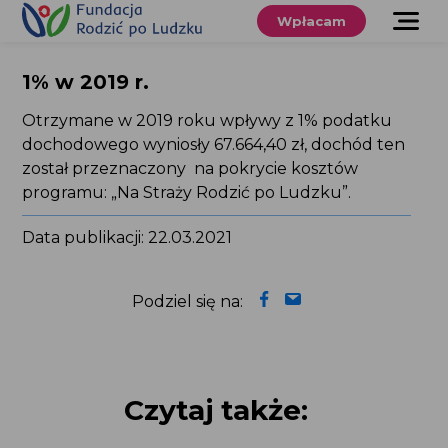
Przewiń
do
Wpłacam
treści
O nas
1% w 2019 r.
Co robimy
Otrzymane w 2019 roku wpływy z 1% podatku
dochodowego wyniosły 67.664,40 zł, dochód ten
Wspieraj
został przeznaczony na pokrycie kosztów
nas
programu: „Na Straży Rodzić po Ludzku”.
Twoje prawa
Data publikacji: 22.03.2021
Sklep
Podziel się na:
Niezbędnik
Czytaj także:
Search
for:
Search Button