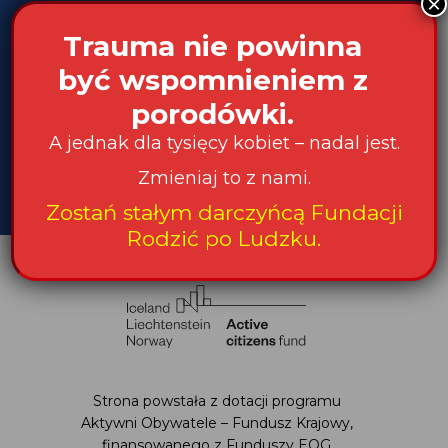
×
Podaj swój adres e-mail
Trauma nie powinna
być wspomnieniem z
Akceptuję Politykę Prywatności i Zgodę na
porodówki.
otrzymywanie informacji od Fundacji
A jednak dla tysięcy kobiet – nadal jest.
Chcę otrzymywać wiadomości dla osób
profesjonalnie sprawujących opiekę nad kobietą w
ciąży, podczas porodu i w połogu
Zmieniaj to z nami.
Zostań stałym darczyńcą Fundacji
Rodzić po Ludzku.
Strona powstała z dotacji programu
Aktywni Obywatele – Fundusz Krajowy,
finansowanego z Funduszy EOG