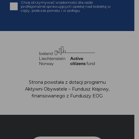
Chcę otrzymywać wiadomości dla osób
profesjonalnie sprawujących opiekę nad kobietą w
ciąży, podczas porodu i w połogu
Strona powstała z dotacji programu
Aktywni Obywatele – Fundusz Krajowy,
finansowanego z Funduszy EOG