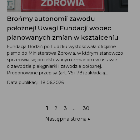
Brońmy autonomii zawodu
położnej! Uwagi Fundacji wobec
planowanych zmian w kształceniu
Fundacja Rodzić po Ludzku wystosowała oficjalne
pismo do Ministerstwa Zdrowia, w którym stanowczo
sprzeciwia się projektowanym zmianom w ustawie
o zawodzie pielęgniarki i zawodzie położnej.
Proponowane przepisy (art. 75 i 78) zakładają...
Data publikacji: 18.06.2026
Strona
Strona
Strona
Strona
1
2
3
…
30
Następna strona ▸