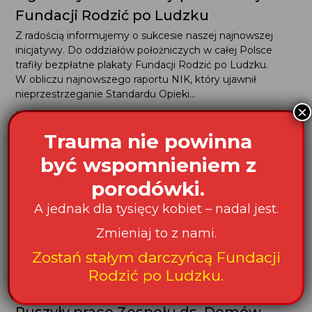
Fundacji Rodzić po Ludzku
Z radością informujemy o sukcesie naszej najnowszej
inicjatywy. Do oddziałów położniczych w całej Polsce
trafiły bezpłatne plakaty Fundacji Rodzić po Ludzku.
W obliczu najnowszego raportu NIK, który ujawnił
nieprzestrzeganie Standardu Opieki...
×
Data publikacji: 1.07.2026
Trauma nie powinna
być wspomnieniem z
porodówki.
A jednak dla tysięcy kobiet – nadal jest.
Zmieniaj to z nami.
Zostań stałym darczyńcą Fundacji
Rodzić po Ludzku.