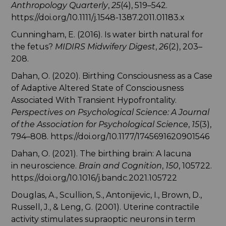
Anthropology Quarterly
,
25
(4), 519–542.
https://doi.org/10.1111/j.1548-1387.2011.01183.x
Cunningham, E. (2016). Is water birth natural for
the fetus?
MIDIRS Midwifery Digest
,
26
(2), 203–
208.
Dahan, O. (2020). Birthing Consciousness as a Case
of Adaptive Altered State of Consciousness
Associated With Transient Hypofrontality.
Perspectives on Psychological Science: A Journal
of the Association for Psychological Science
,
15
(3),
794–808. https://doi.org/10.1177/1745691620901546
Dahan, O. (2021). The birthing brain: A lacuna
in neuroscience.
Brain and Cognition
,
150
, 105722.
https://doi.org/10.1016/j.bandc.2021.105722
Douglas, A., Scullion, S., Antonijevic, I., Brown, D.,
Russell, J., & Leng, G. (2001). Uterine contractile
activity stimulates supraoptic neurons in term