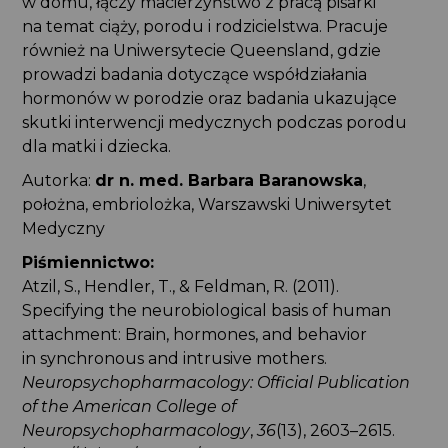
w domu, łączy macierzyństwo z pracą pisarki
na temat ciąży, porodu i rodzicielstwa. Pracuje
również na Uniwersytecie Queensland, gdzie
prowadzi badania dotyczące współdziałania
hormonów w porodzie oraz badania ukazujące
skutki interwencji medycznych podczas porodu
dla matki i dziecka.
Autorka:
dr n. med. Barbara Baranowska
,
położna, embriolożka, Warszawski Uniwersytet
Medyczny
Piśmiennictwo:
Atzil, S., Hendler, T., & Feldman, R. (2011).
Specifying the neurobiological basis of human
attachment: Brain, hormones, and behavior
in synchronous and intrusive mothers.
Neuropsychopharmacology: Official Publication
of the American College of
Neuropsychopharmacology
,
36
(13), 2603–2615.