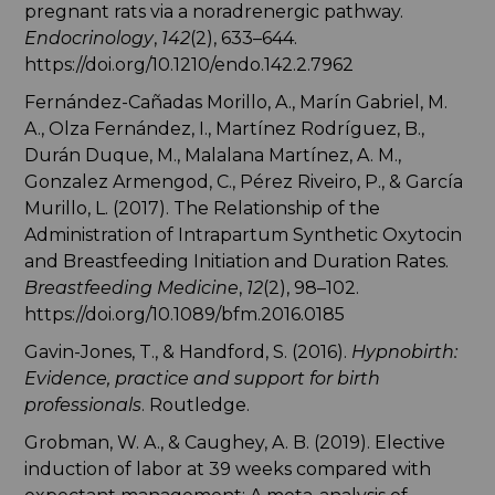
pregnant rats via a noradrenergic pathway.
Endocrinology
,
142
(2), 633–644.
https://doi.org/10.1210/endo.142.2.7962
Fernández-Cañadas Morillo, A., Marín Gabriel, M.
A., Olza Fernández, I., Martínez Rodríguez, B.,
Durán Duque, M., Malalana Martínez, A. M.,
Gonzalez Armengod, C., Pérez Riveiro, P., & García
Murillo, L. (2017). The Relationship of the
Administration of Intrapartum Synthetic Oxytocin
and Breastfeeding Initiation and Duration Rates.
Breastfeeding Medicine
,
12
(2), 98–102.
https://doi.org/10.1089/bfm.2016.0185
Gavin-Jones, T., & Handford, S. (2016).
Hypnobirth:
Evidence, practice and support for birth
professionals
. Routledge.
Grobman, W. A., & Caughey, A. B. (2019). Elective
induction of labor at 39 weeks compared with