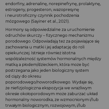
endorfiny, adrenalinę, norepinefrynę, prolaktynę,
estrogeny, progesteron, wazopresynę
i neurotroficzny czynnik pochodzenia
mózgowego (Sayiner et al., 2021).
Hormony są odpowiedzialne za uruchomienie
odruchów skurczy – fizycznego mechanizmu
porodowego. Odpowiadają też za pojawiające się
zachowania u matki i jej adaptację do roli
opiekuńczej. Istnieje również istotna
współzależność systemów hormonalnych między
matką a płodem/dzieckiem, która może być
postrzegana jako jeden biologiczny system
od ciąży do okresu
poporodowego/noworodkowego. Wydaje się,
że niefizjologiczna ekspozycja we wrażliwym
okresie okołoporodowym może zaburzać układ
hormonalny noworodka, ze wzmocnionym i/lub
trwałym biologicznym, rozwojowym, i/lub