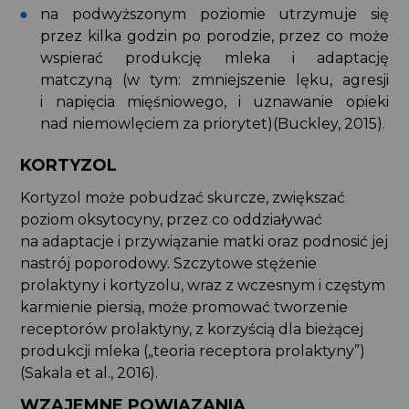
na podwyższonym poziomie utrzymuje się
przez kilka godzin po porodzie, przez co może
wspierać produkcję mleka i adaptację
matczyną (w tym: zmniejszenie lęku, agresji
i napięcia mięśniowego, i uznawanie opieki
nad niemowlęciem za priorytet)(Buckley, 2015).
KORTYZOL
Kortyzol może pobudzać skurcze, zwiększać
poziom oksytocyny, przez co oddziaływać
na adaptacje i przywiązanie matki oraz podnosić jej
nastrój poporodowy. Szczytowe stężenie
prolaktyny i kortyzolu, wraz z wczesnym i częstym
karmienie piersią, może promować tworzenie
receptorów prolaktyny, z korzyścią dla bieżącej
produkcji mleka („teoria receptora prolaktyny”)
(Sakala et al., 2016).
WZAJEMNE POWIĄZANIA