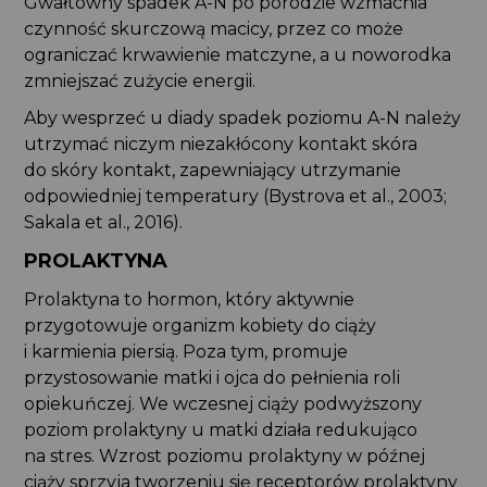
Gwałtowny spadek A-N po porodzie wzmacnia
czynność skurczową macicy, przez co może
ograniczać krwawienie matczyne, a u noworodka
zmniejszać zużycie energii.
Aby wesprzeć u diady spadek poziomu A-N należy
utrzymać niczym niezakłócony kontakt skóra
do skóry kontakt, zapewniający utrzymanie
odpowiedniej temperatury (Bystrova et al., 2003;
Sakala et al., 2016).
PROLAKTYNA
Prolaktyna to hormon, który aktywnie
przygotowuje organizm kobiety do ciąży
i karmienia piersią. Poza tym, promuje
przystosowanie matki i ojca do pełnienia roli
opiekuńczej. We wczesnej ciąży podwyższony
poziom prolaktyny u matki działa redukująco
na stres. Wzrost poziomu prolaktyny w późnej
ciąży sprzyja tworzeniu się receptorów prolaktyny