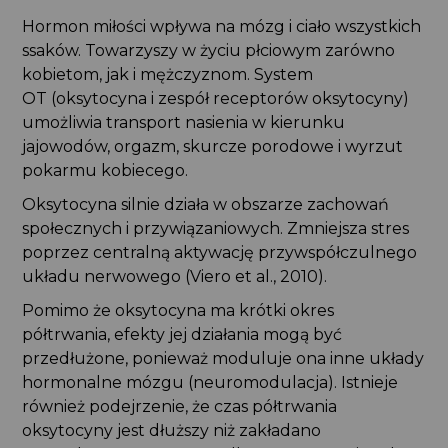
Hormon miłości wpływa na mózg i ciało wszystkich
ssaków. Towarzyszy w życiu płciowym zarówno
kobietom, jak i mężczyznom. System
OT (oksytocyna i zespół receptorów oksytocyny)
umożliwia transport nasienia w kierunku
jajowodów, orgazm, skurcze porodowe i wyrzut
pokarmu kobiecego.
Oksytocyna silnie działa w obszarze zachowań
społecznych i przywiązaniowych. Zmniejsza stres
poprzez centralną aktywację przywspółczulnego
układu nerwowego (Viero et al., 2010).
Pomimo że oksytocyna ma krótki okres
półtrwania, efekty jej działania mogą być
przedłużone, ponieważ moduluje ona inne układy
hormonalne mózgu (neuromodulacja). Istnieje
również podejrzenie, że czas półtrwania
oksytocyny jest dłuższy niż zakładano