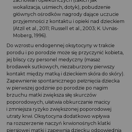
zachowań opiekuńczych (takich jak
wokalizacja, uśmiech, dotyk), pobudzenie
głównych ośrodków nagrody dające uczucie
przyjemności z kontaktu i opieki nad dzieckiem
(Atzil et al., 2011; Russell et al., 2003; K. Uvnäs-
Moberg, 1996).
Do wzrostu endogennej oksytocyny w trakcie
porodu i po porodzie może się przyczynić kobieta,
jej bliscy czy personel medyczny (masaż
brodawek sutkowych, niezaburzony pierwszy
kontakt między matką i dzieckiem skóra do skóry).
Zapewnienie spontanicznego pełznięcia dziecka
w pierwszej godzinie po porodzie po nagim
brzuchu matki zwiększa siłę skurczów
poporodowych, ułatwia obkurczanie macicy
i zmniejsza ryzyko zwiększonej poporodowej
utraty krwi. Oksytocyna dodatkowo wpływa
na rozszerzenie naczyń krwionośnych klatki
piersiowej matki i zapewnia dziecku odpowiednią