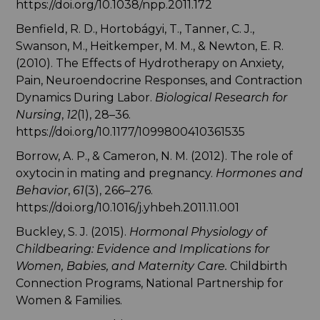
https://doi.org/10.1038/npp.2011.172
Benfield, R. D., Hortobágyi, T., Tanner, C. J.,
Swanson, M., Heitkemper, M. M., & Newton, E. R.
(2010). The Effects of Hydrotherapy on Anxiety,
Pain, Neuroendocrine Responses, and Contraction
Dynamics During Labor.
Biological Research for
Nursing
,
12
(1), 28–36.
https://doi.org/10.1177/1099800410361535
Borrow, A. P., & Cameron, N. M. (2012). The role of
oxytocin in mating and pregnancy.
Hormones and
Behavior
,
61
(3), 266–276.
https://doi.org/10.1016/j.yhbeh.2011.11.001
Buckley, S. J. (2015).
Hormonal Physiology of
Childbearing: Evidence and Implications for
Women, Babies, and Maternity Care.
Childbirth
Connection Programs, National Partnership for
Women & Families.