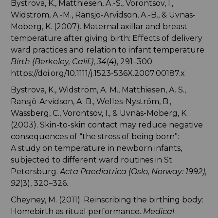
Bystrova, K., Matthiesen, A.-S., Vorontsov, I.,
Widström, A.-M., Ransjö-Arvidson, A.-B., & Uvnäs-
Moberg, K. (2007). Maternal axillar and breast
temperature after giving birth: Effects of delivery
ward practices and relation to infant temperature.
Birth (Berkeley, Calif.)
,
34
(4), 291–300.
https://doi.org/10.1111/j.1523-536X.2007.00187.x
Bystrova, K., Widström, A. M., Matthiesen, A. S.,
Ransjö-Arvidson, A. B., Welles-Nyström, B.,
Wassberg, C., Vorontsov, I., & Uvnäs-Moberg, K.
(2003). Skin-to-skin contact may reduce negative
consequences of “the stress of being born”:
A study on temperature in newborn infants,
subjected to different ward routines in St.
Petersburg.
Acta Paediatrica (Oslo, Norway: 1992)
,
92
(3), 320–326.
Cheyney, M. (2011). Reinscribing the birthing body:
Homebirth as ritual performance.
Medical