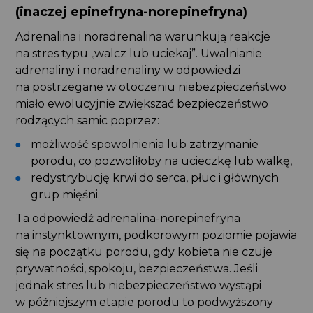
(inaczej epinefryna-norepinefryna)
Adrenalina i noradrenalina warunkują reakcje
na stres typu „walcz lub uciekaj”. Uwalnianie
adrenaliny i noradrenaliny w odpowiedzi
na postrzegane w otoczeniu niebezpieczeństwo
miało ewolucyjnie zwiększać bezpieczeństwo
rodzących samic poprzez:
możliwość spowolnienia lub zatrzymanie
porodu, co pozwoliłoby na ucieczkę lub walkę,
redystrybucję krwi do serca, płuc i głównych
grup mięśni.
Ta odpowiedź adrenalina-norepinefryna
na instynktownym, podkorowym poziomie pojawia
się na początku porodu, gdy kobieta nie czuje
prywatności, spokoju, bezpieczeństwa. Jeśli
jednak stres lub niebezpieczeństwo wystąpi
w późniejszym etapie porodu to podwyższony