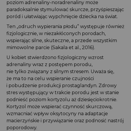
poziom adrenaliny-noradrenaliny może
paradoksalnie stymulować skurcze, przyśpieszając
poród i ułatwiając wypchnięcie dziecka na świat.
Ten „odruch wypierania płodu” występuje również
fizjologicznie, w niezakłóconych porodach,
wspierając silne, skuteczne, a przede wszystkim
mimowolne parcie (Sakala et al., 2016).
U kobiet stwierdzono fizjologiczny wzrost
adrenaliny wraz z postępem porodu,
nie tylko związany z silnym stresem. Uważa się,
że ma to na celu wspieranie czujności
i pobudzenie produkcji prostaglandyn. Zdrowy
stres występujący w trakcie porodu jest w stanie
podnieść poziom kortyzolu aż dziesięciokrotnie.
Kortyzol może wspierać czynność skurczową,
wzmacniać wpływ oksytocyny na adaptacje
macierzyńskie i przywiązanie oraz podnosić nastrój
poporodowy.