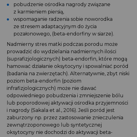
pobudzenie ośrodka nagrody związane
z karmieniem piersią,
wspomaganie radzenia sobie noworodka
ze stresem adaptacyjnym do życia
pozałonowego, (beta-endorfiny w siarze).
Nadmierny stres matki podczas porodu może
prowadzić do wydzielania nadmiernych ilości
(suprafizjologicznych) beta-endorfin, które mogą
hamować działanie oksytocyny i spowalniać poród
(badania na zwierzętach). Alternatywnie, zbyt niski
poziom beta-endorfin (poziom
infrafizjologicznych) może nie dawać
odpowiedniego pobudzenia i zmniejszenie bólu
lub poporodowej aktywacji ośrodka przyjemności
i nagrody (Sakala et al., 2016). Jeśli poród jest
zaburzony np. przez zastosowanie znieczulenia
zewnątrzoponowego lub syntetycznej
oksytocyny nie dochodzi do aktywacji beta-