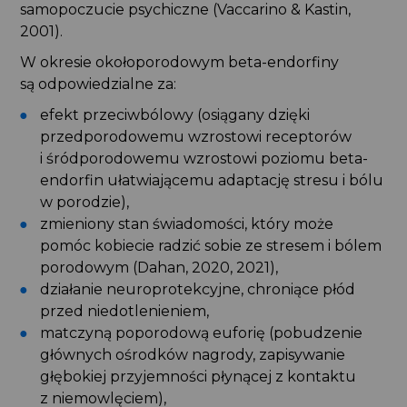
samopoczucie psychiczne (Vaccarino & Kastin,
2001).
W okresie okołoporodowym beta-endorfiny
są odpowiedzialne za:
efekt przeciwbólowy (osiągany dzięki
przedporodowemu wzrostowi receptorów
i śródporodowemu wzrostowi poziomu beta-
endorfin ułatwiającemu adaptację stresu i bólu
w porodzie),
zmieniony stan świadomości, który może
pomóc kobiecie radzić sobie ze stresem i bólem
porodowym (Dahan, 2020, 2021),
działanie neuroprotekcyjne, chroniące płód
przed niedotlenieniem,
matczyną poporodową euforię (pobudzenie
głównych ośrodków nagrody, zapisywanie
głębokiej przyjemności płynącej z kontaktu
z niemowlęciem),