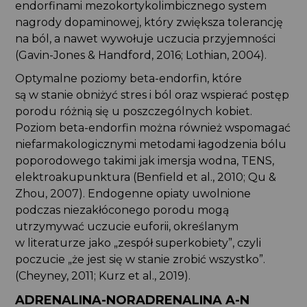
endorfinami mezokortykolimbicznego system
nagrody dopaminowej, który zwiększa tolerancję
na ból, a nawet wywołuje uczucia przyjemności
(Gavin-Jones & Handford, 2016; Lothian, 2004).
Optymalne poziomy beta-endorfin, które
są w stanie obniżyć stres i ból oraz wspierać postęp
porodu różnią się u poszczególnych kobiet.
Poziom beta-endorfin można również wspomagać
niefarmakologicznymi metodami łagodzenia bólu
poporodowego takimi jak imersja wodna, TENS,
elektroakupunktura (Benfield et al., 2010; Qu &
Zhou, 2007). Endogenne opiaty uwolnione
podczas niezakłóconego porodu mogą
utrzymywać uczucie euforii, określanym
w literaturze jako „zespół superkobiety”, czyli
poczucie „że jest się w stanie zrobić wszystko”.
(Cheyney, 2011; Kurz et al., 2019).
ADRENALINA-NORADRENALINA A-N