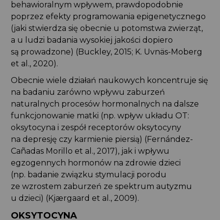
behawioralnym wpływem, prawdopodobnie
poprzez efekty programowania epigenetycznego
(jaki stwierdza się obecnie u potomstwa zwierząt,
a u ludzi badania wysokiej jakości dopiero
są prowadzone) (Buckley, 2015; K. Uvnäs-Moberg
et al., 2020).
Obecnie wiele działań naukowych koncentruje się
na badaniu zarówno wpływu zaburzeń
naturalnych procesów hormonalnych na dalsze
funkcjonowanie matki (np. wpływ układu OT:
oksytocyna i zespół receptorów oksytocyny
na depresję czy karmienie piersią) (Fernández-
Cañadas Morillo et al., 2017), jak i wpływu
egzogennych hormonów na zdrowie dzieci
(np. badanie związku stymulacji porodu
ze wzrostem zaburzeń ze spektrum autyzmu
u dzieci) (Kjærgaard et al., 2009).
OKSYTOCYNA