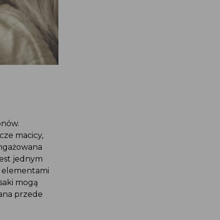
onów.
cze macicy,
aangażowana
jest jednym
i elementami
ssaki mogą
lana przede