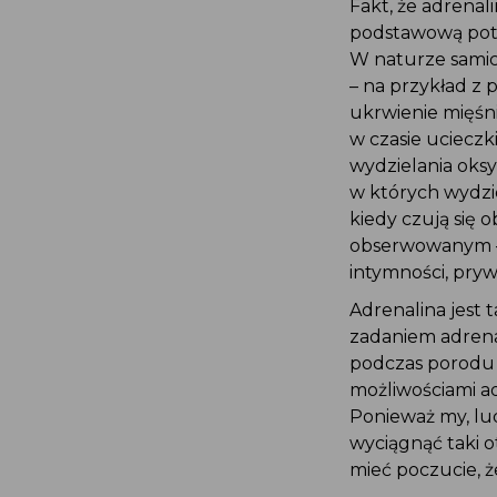
Fakt, że adrenal
podstawową potr
W naturze samica
– na przykład z
ukrwienie mięśni
w czasie ucieczk
wydzielania oksy
w których wydzie
kiedy czują się 
obserwowanym –
intymności, pryw
Adrenalina jest
zadaniem adrena
podczas porodu s
możliwościami ad
Ponieważ my, lu
wyciągnąć taki o
mieć poczucie, ż