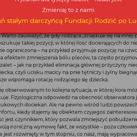
ulacja wpływa na jego pracę. Zwykle, kiedy mamy zamiar
zasłony i gasimy światło, aby wyciszyć nasz umysł. Wynika
enia fizjologii, przyćmione światło powinno wspomagać
w tej ważnej kwestii potrzeba wiele czasu, aby przekonać
. Warto zauważyć, że gdy rodząca „znajduje się na innej 
szukuje takiej pozycji, w której ilość docierających do n
ie ograniczona – na przykład przyjmuje pozycję na czw
a efektem zmniejszenia bólu pleców, ta często przyjmo
zalet – jak na przykład eliminacja głównej przyczyny nie
iecka, czyli ucisku macicy na pnie tętniczy i żylny biegn
kże wspomaga rotację rodzącego się dziecka.
 się obserwowanym to kolejna sytuacja, w której kora m
uje. Fizjologiczna odpowiedź na obecność obserwatora j
kowych dociekań. Ale na pewno wśród ludzi powszech
ortu, kiedy stajemy się obiektem czyjegoś zainteresowa
ść jest czynnikiem, który pozwala zmniejszyć pobudzeni
ją ironiczną wymowę fakt, że wszystkie – poza człowieki
 jest rozwinięty w tym stopniu, co nasz, mają wypracowa