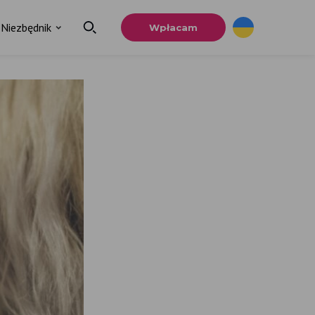
Niezbędnik
Wpłacam
×
a
u.