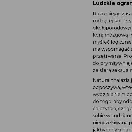
Ludzkie ogran
Rozumiejąc zasad
rodzącej kobiety
okołoporodowym
korą mózgową (ne
myśleć logicznie
ma wspomagać st
przetrwania. Pr
do prymitywniej
ze sferą seksual
Natura znalazła
odpoczywa, wted
wydzielaniem pot
do tego, aby odc
co czytała, czeg
sobie w codzienn
nieoczekiwaną po
jakbym była na i