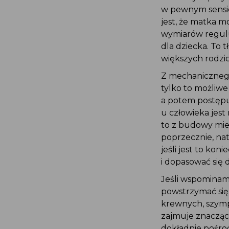
w pewnym sensie
jest, że matka 
wymiarów regulu
dla dziecka. To
większych rodzi
Z mechanicznego
tylko to możliwe
a potem postępuj
u człowieka jest
to z budowy mied
poprzecznie, nat
jeśli jest to kon
i dopasować się 
Jeśli wspominam
powstrzymać się
krewnych, szymp
zajmuje znacząco
dokładnie pośrod