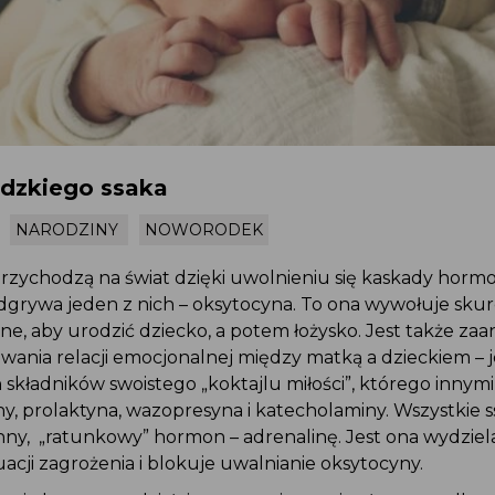
udzkiego ssaka
NARODZINY
NOWORODEK
przychodzą na świat dzięki uwolnieniu się kaskady horm
dgrywa jeden z nich – oksytocyna. To ona wywołuje skur
ne, aby urodzić dziecko, a potem łożysko. Jest także z
wania relacji emocjonalnej między matką a dzieckiem – 
składników swoistego „koktajlu miłości”, którego innym
ny, prolaktyna, wazopresyna i katecholaminy. Wszystkie 
inny, „ratunkowy” hormon – adrenalinę. Jest ona wydzie
acji zagrożenia i blokuje uwalnianie oksytocyny.