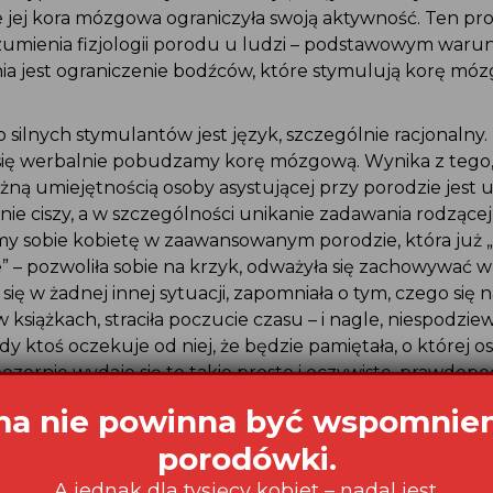
 jej kora mózgowa ograniczyła swoją aktywność. Ten pro
umienia fizjologii porodu u ludzi – podstawowym waru
a jest ograniczenie bodźców, które stymulują korę mó
silnych stymulantów jest język, szczególnie racjonalny.
ę werbalnie pobudzamy korę mózgową. Wynika z tego, 
żną umiejętnością osoby asystującej przy porodzie jest u
nie ciszy, a w szczególności unikanie zadawania rodząc
y sobie kobietę w zaawansowanym porodzie, która już
e” – pozwoliła sobie na krzyk, odważyła się zachowywać w 
się w żadnej innej sytuacji, zapomniała o tym, czego się 
w książkach, straciła poczucie czasu – i nagle, niespodzi
iedy ktoś oczekuje od niej, że będzie pamiętała, o której os
 pozornie wydaje się to takie proste i oczywiste, prawdop
nim na nowo odkryjemy, że osoba towarzysząca przy por
ak cicho, jak to tylko możliwe.
est kolejnym czynnikiem pobudzającym ludzką korę mózg
ny obrazujący aktywność mózgu może być dowodem na 