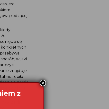
ces jest
nkiem
zgową rodzącej
 Kiedy
że –
sunięcie się
ej konkretnych
 „przebywa
sposób, w jaki
nauczyła
ewanie znajduje
tatnio robiła
odobnie upłynie
odzie powinna
ową. Zapis
to,