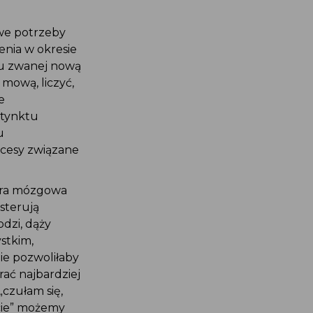
owe potrzeby
enia w okresie
u zwanej nową
mową, liczyć,
e
stynktu
u
ocesy związane
kora mózgowa
sterują
dzi, dąży
ystkim,
nie pozwoliłaby
ać najbardziej
„czułam się,
ecie” możemy