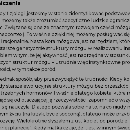
iczenia
y fizjologii jesteśmy w stanie zidentyfikować podstaw
, możemy także zrozumieć specyficzne ludzkie ogranicz
. Związane są one ze znacznym rozwojem części mózg
ocortex). To właśnie dzięki niej możemy posługiwać się 
 i racjonalnie. Nasza kora mózgowa jest narzędziem, któr
arsze genetycznie struktury mózgu w realizowaniu in
oblem w tym, że jej aktywność jest nadrzędna w stosunk
szych struktur mózgu – utrudnia więc instynktowne pr
ności, w tym także poród.
 jednak sposób, aby przezwyciężyć te trudności. Kiedy 
y starsze ewolucyjnie struktury mózgu bez przeszkód 
rzebnych hormonów. I właśnie dlatego kobieta, która ro
iąć się od otaczającej ją rzeczywistości, zapomnieć o wsz
o się nauczyła. Dlatego pozwala sobie na to, na co nigdy 
ym życiu (na krzyk, bycie spoconą), dlatego może przybr
zycję. Wielokrotnie słyszałem z ust kobiet po porodzie: 
nnej planecie”. Kiedy matka czuje, że „jest w innym świ