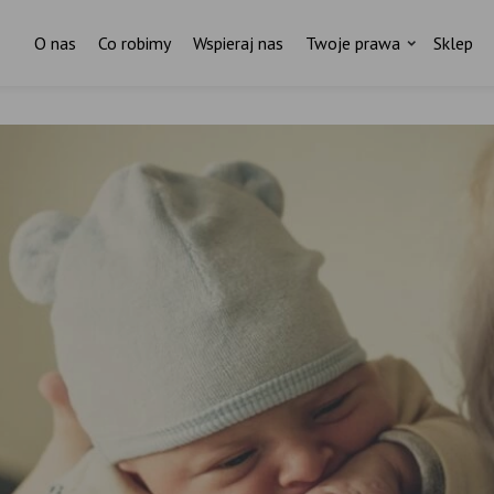
O nas
Co robimy
Wspieraj nas
Twoje prawa
Sklep
Za każdym pismem do ministr
stoi czyjaś historia.
I ktoś, kto nas wspiera.
ostań stałym darczyńcą Fundacji Rodzić po Ludzk