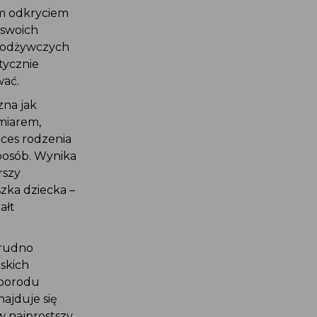
m odkryciem
 swoich
w odżywczych
tycznie
wać.
na jak
miarem,
oces rodzenia
sposób. Wynika
rszy
zka dziecka –
ałt
trudno
skich
 porodu
ajduje się
w najprostszy