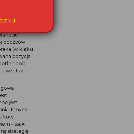
 położyć się
 z tego,
 proces
 do niej
planecie”
iej bodźców
oraka (w klęku
wana pozycja
dotlenienia
ące wzdłuż
ózgowa
est
ne jest
nia. Innymi
e kory
em – ssaki,
ną strategię