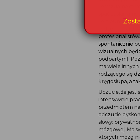
że wizualna stym
spać zasłaniamy 
że z punktu widz
rodzenia. Także 
profesjonalistów
spontanicznie po
wizualnych będz
podpartym). Poz
ma wiele innych 
rodzącego się dz
kręgosłupa, a ta
Uczucie, że jest
intensywnie prac
przedmiotem nau
odczucie dyskomf
słowy: prywatno
mózgowej. Ma swo
których mózg nie