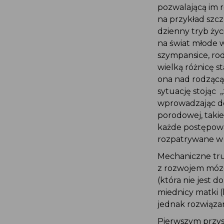
pozwalającą im r
na przykład szcz
dzienny tryb życ
na świat młode w
szympansice, rod
wielką różnicę st
ona nad rodzącą i
sytuację stojąc 
wprowadzając d
porodowej, takie
każde postępowa
rozpatrywane w 
Mechaniczne tru
z rozwojem mózg
(która nie jest d
miednicy matki (
jednak rozwiązan
Pierwszym przyst