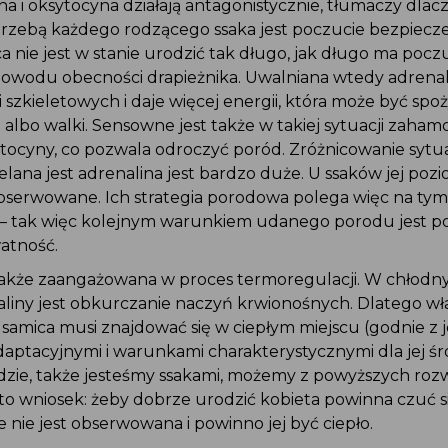
ina i oksytocyna działają antagonistycznie, tłumaczy dlac
zebą każdego rodzącego ssaka jest poczucie bezpiecz
 nie jest w stanie urodzić tak długo, jak długo ma pocz
 powodu obecności drapieżnika. Uwalniana wtedy adren
 szkieletowych i daje więcej energii, która może być sp
i albo walki. Sensowne jest także w takiej sytuacji zaha
tocyny, co pozwala odroczyć poród. Zróżnicowanie sytuac
lana jest adrenalina jest bardzo duże. U ssaków jej pozi
obserwowane. Ich strategia porodowa polega więc na tym,
 tak więc kolejnym warunkiem udanego porodu jest p
atność.
 także zaangażowana w proces termoregulacji. W chłod
liny jest obkurczanie naczyń krwionośnych. Dlatego wł
amica musi znajdować się w ciepłym miejscu (godnie z j
aptacyjnymi i warunkami charakterystycznymi dla jej śr
dzie, także jesteśmy ssakami, możemy z powyższych roz
to wniosek: żeby dobrze urodzić kobieta powinna czuć si
e nie jest obserwowana i powinno jej być ciepło.