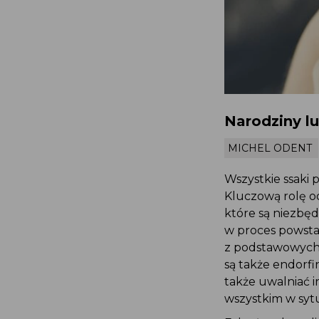
Narodziny l
MICHEL ODENT
Wszystkie ssaki 
Kluczową rolę o
które są niezbęd
w proces powsta
z podstawowych 
są także endorfi
także uwalniać 
wszystkim w sytu