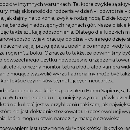
odzić w intymnych warunkach. Te, które zwykle są akty
ury, mają skłonność do rodzenia w dzień – i odwrotnie 
ia, jak dajmy na to konie, zwykle rodzą nocą. Dzikie kozy
 najbardziej niedostępnych rejonach gór. Nasze bliskie 
ząc także szukają odosobnienia. Dlatego dla ludzkich m
anowi sposób, w jaki pracuje położna – co innego dzieje się
 bacznie się jej przygląda, a zupełnie co innego, kiedy k
„za rogiem”, z boku. Oznacza to także, że powinniśmy być
o powszechnego użytku nowoczesne urządzenia towarz
 jak elektroniczny monitor tętna płodu albo kamera wid
nie mogące wyzwolić wyrzut adrenaliny może być tak
kontekście czynników stymulujących neocortex.
dności porodowe, które są udziałem Homo Sapiens, są t
u. W terminie porodu najmniejszy wymiar główki dziec
okładnie kulista) jest w przybliżeniu taki sam, jak najwięk
która nie jest dokładnie stożkowata). Proces ewolucji w
ia, które mogą ułatwić narodziny małego człowieka.
osowaniem jest uczynienie ciąży tak krótką, jak tylko jes