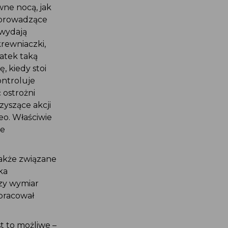
wne nocą, jak
– prowadzące
 wydają
krewniaczki,
atek taką
, kiedy stoi
ontroluje
 ostrożni
yszące akcji
eo. Właściwie
że
akże związane
ka
szy wymiar
ypracował
t to możliwe –