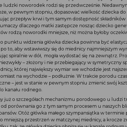
 ludzki noworodek rodzi się przedwcześnie. Niedawny
może, w pewnym stopniu, dopasować wielkość dziecka do
jąc przepływ krwi i tym samym dostępność składnikó
 tłumaczy dlaczego matki zastępcze nosząc dziecko gene
ców rodzą noworodki mniejsze, niż można byłoby oczeki
 punktu widzenia główka dziecka powinna być elastycz
 po to, aby wstawiwszy się do miednicy najmniejszym wy
ąc spiralnie w dół, mogła wydostać się na zewnątrz. Pr
 niezwykły – złożony i nie przebiegający w symetryczny 
nicy, której największy wymiar we wchodzie jest najsze
omiast na wychodzie – podłużnie. W trakcie porodu czas
ieczne – jest w stanie w pewnym stopniu zmienić swój kszt
do kanału rodnego.
y już o szczegółach mechanizmu porodowego u ludzi 
 od porównania go z tym samym procesem u naszych bli
ansów. Otóż główka małego szympansiątka w terminie
 mniejszą przestrzeń w matczynej miednicy, a krocze zn
ku, tak, że główka dziecka obniża się w kanale rodnym 