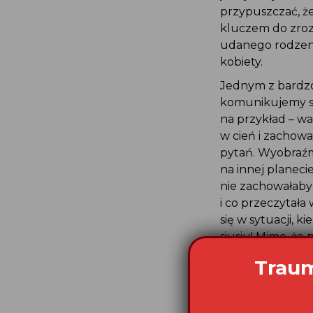
przypuszczać, że
kluczem do zroz
udanego rodzeni
kobiety.
Jednym z bardzo 
komunikujemy si
na przykład – wa
w cień i zachowa
pytań. Wyobraźm
na innej planeci
nie zachowałaby 
i co przeczytała 
się w sytuacji, k
siusiu! Mimo, że
wiele czasu, za
zachowywać się t
Jasne światło j
encefalograficz