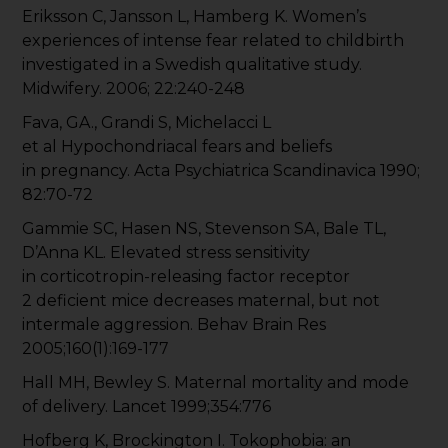
Eriksson C, Jansson L, Hamberg K. Women’s
experiences of intense fear related to childbirth
investigated in a Swedish qualitative study.
Midwifery. 2006; 22:240-248
Fava, GA., Grandi S, Michelacci L
et al Hypochondriacal fears and beliefs
in pregnancy. Acta Psychiatrica Scandinavica 1990;
82:70-72
Gammie SC, Hasen NS, Stevenson SA, Bale TL,
D’Anna KL. Elevated stress sensitivity
in corticotropin-releasing factor receptor
2 deficient mice decreases maternal, but not
intermale aggression. Behav Brain Res
2005;160(1):169-177
Hall MH, Bewley S. Maternal mortality and mode
of delivery. Lancet 1999;354:776
Hofberg K, Brockington I. Tokophobia: an