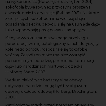
na wykonanie cc (Hofberg, Brockington, 2001).
Tokofobia bywa również przyczyną proszenia
o wasektomię i sterylizację (Ekblad, 1961). Niektóre
z cierpiących kobiet pomimo wielkiej chęci
posiadania dziecka, decydują się na usunięcie ciąży
lub rozpoczynają postępowanie adopcyjne.
Kiedy w wyniku traumatycznego przebiegu
porodu pojawia się patologiczny strach dotyczący
kolejnego porodu, rozpoznaje się tokofobię
wtórną. Zespół ten może również wystąpić
po normalnym porodzie, poronieniu, terminacji
ciąży lub narodzinach martwego dziecka
(Hofberg, Ward 2003).
Według niektórych badaczy silne obawy
dotyczące narodzin mogą być też objawem
depresji okołoporodowej (Hofberg, Brockington,
2000).
Patologiczny strach przed porodem opisywany