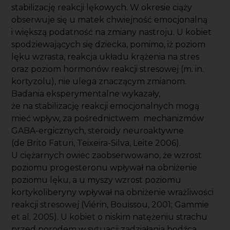
stabilizację reakcji lękowych. W okresie ciąży
obserwuje się u matek chwiejność emocjonalną
i większą podatność na zmiany nastroju. U kobiet
spodziewających się dziecka, pomimo, iż poziom
lęku wzrasta, reakcja układu krążenia na stres
oraz poziom hormonów reakcji stresowej (m. in.
kortyzolu), nie ulega znaczącym zmianom.
Badania eksperymentalne wykazały,
że na stabilizację reakcji emocjonalnych mogą
mieć wpływ, za pośrednictwem mechanizmów
GABA-ergicznych, steroidy neuroaktywne
(de Brito Faturi, Teixeira-Silva, Leite 2006).
U ciężarnych owiec zaobserwowano, że wzrost
poziomu progesteronu wpływał na obniżenie
poziomu lęku, a u myszy wzrost poziomu
kortykoliberyny wpływał na obniżenie wrażliwości
reakcji stresowej (Viérin, Bouissou, 2001; Gammie
et al. 2005). U kobiet o niskim natężeniu strachu
przed porodem w sytuacji zadziałania bodźca