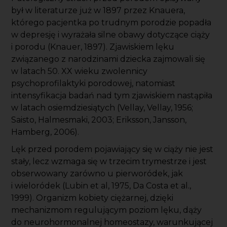
był w literaturze już w 1897 przez Knauera,
którego pacjentka po trudnym porodzie popadła
w depresję i wyrażała silne obawy dotyczące ciąży
i porodu (Knauer, 1897). Zjawiskiem lęku
związanego z narodzinami dziecka zajmowali się
w latach 50. XX wieku zwolennicy
psychoprofilaktyki porodowej, natomiast
intensyfikacja badań nad tym zjawiskiem nastąpiła
w latach osiemdziesiątych (Vellay, Vellay, 1956;
Saisto, Halmesmaki, 2003; Eriksson, Jansson,
Hamberg, 2006).
Lęk przed porodem pojawiający się w ciąży nie jest
stały, lecz wzmaga się w trzecim trymestrze i jest
obserwowany zarówno u pierworódek, jak
i wieloródek (Lubin et al, 1975, Da Costa et al.,
1999). Organizm kobiety ciężarnej, dzięki
mechanizmom regulującym poziom lęku, dąży
do neurohormonalnej homeostazy, warunkującej