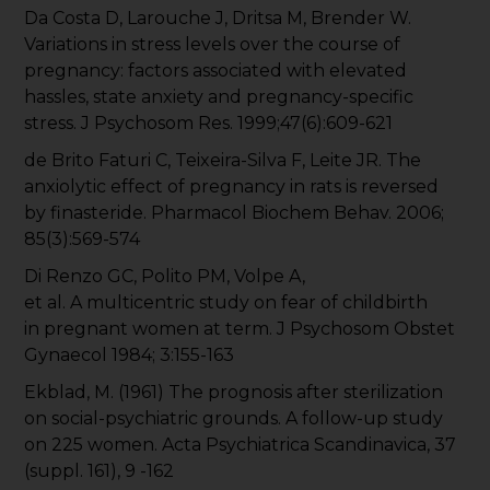
Da Costa D, Larouche J, Dritsa M, Brender W.
Variations in stress levels over the course of
pregnancy: factors associated with elevated
hassles, state anxiety and pregnancy-specific
stress. J Psychosom Res. 1999;47(6):609-621
de Brito Faturi C, Teixeira-Silva F, Leite JR. The
anxiolytic effect of pregnancy in rats is reversed
by finasteride. Pharmacol Biochem Behav. 2006;
85(3):569-574
Di Renzo GC, Polito PM, Volpe A,
et al. A multicentric study on fear of childbirth
in pregnant women at term. J Psychosom Obstet
Gynaecol 1984; 3:155-163
Ekblad, M. (1961) The prognosis after sterilization
on social-psychiatric grounds. A follow-up study
on 225 women. Acta Psychiatrica Scandinavica, 37
(suppl. 161), 9 -162