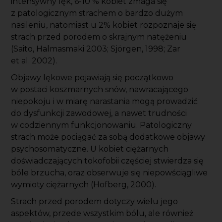
intensywny lęk, 6-10 % kobiet zmaga się
z patologicznym strachem o bardzo dużym
nasileniu, natomiast u 2% kobiet rozpoznaje się
strach przed porodem o skrajnym natężeniu
(Saito, Halmasmaki 2003; Sjörgen, 1998; Zar
et al. 2002).
Objawy lękowe pojawiają się początkowo
w postaci koszmarnych snów, nawracającego
niepokoju i w miarę narastania mogą prowadzić
do dysfunkcji zawodowej, a nawet trudności
w codziennym funkcjonowaniu. Patologiczny
strach może pociągać za sobą dodatkowe objawy
psychosomatyczne. U kobiet ciężarnych
doświadczających tokofobii częściej stwierdza się
bóle brzucha, oraz obserwuje się niepowściągliwe
wymioty ciężarnych (Hofberg, 2000).
Strach przed porodem dotyczy wielu jego
aspektów, przede wszystkim bólu, ale również