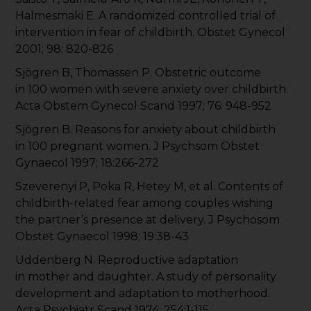
Halmesmaki E. A randomized controlled trial of
intervention in fear of childbirth. Obstet Gynecol
2001; 98: 820-826
Sjögren B, Thomassen P. Obstetric outcome
in 100 women with severe anxiety over childbirth.
Acta Obstem Gynecol Scand 1997; 76: 948-952
Sjögren B. Reasons for anxiety about childbirth
in 100 pregnant women. J Psychsom Obstet
Gynaecol 1997; 18:266-272
Szeverenyi P, Poka R, Hetey M, et al. Contents of
childbirth-related fear among couples wishing
the partner’s presence at delivery. J Psychosom
Obstet Gynaecol 1998; 19:38-43
Uddenberg N. Reproductive adaptation
in mother and daughter. A study of personality
development and adaptation to motherhood.
Acta Psychiatr Scand 1974; 254:1-115