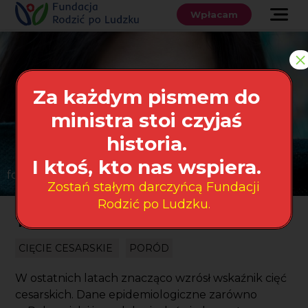
Przewiń
do
Wpłacam
treści
O nas
×
Co robimy
Za każdym pismem do
Wspieraj
ministra stoi czyjaś
nas
historia.
Twoje prawa
I ktoś, kto nas wspiera.
fot. Unsplash.com
Zostań stałym darczyńcą Fundacji
Sklep
Rodzić po Ludzku.
Tokofobia
Niezbędnik
CIĘCIE CESARSKIE
PORÓD
W ostatnich latach znacząco wzrósł wskaźnik cięć
Search
cesarskich. Dane epidemiologiczne zarówno
for:
Search Button