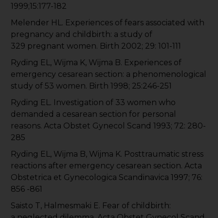
1999;15:177-182
Melender HL. Experiences of fears associated with
pregnancy and childbirth: a study of
329 pregnant women. Birth 2002; 29: 101-111
Ryding EL, Wijma K, Wijma B. Experiences of
emergency cesarean section: a phenomenological
study of 53 women. Birth 1998; 25:246-251
Ryding EL. Investigation of 33 women who
demanded a cesarean section for personal
reasons. Acta Obstet Gynecol Scand 1993; 72: 280-
285
Ryding EL, Wijma B, Wijma K. Posttraumatic stress
reactions after emergency cesarean section. Acta
Obstetrica et Gynecologica Scandinavica 1997; 76:
856 -861
Saisto T, Halmesmaki E. Fear of childbirth:
a neglected dilemma. Acta Obstet Gynecol Scand