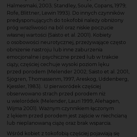
Halmesmaki, 2003; Standley, Soule, Copans, 1979;
Rofe, Blittner, Lewin 1993). Do innych czynników
predysponujących do tokofobii należy obniżony
próg wrażliwości na ból oraz niskie poczucie
własnej wartości (Saisto et al. 2001). Kobiety
o osobowości neurotycznej, przeżywające często
obniżenie nastroju lub inne zaburzenia
emocjonalne i psychiczne przed lub w trakcie
ciąży, częściej cechuje wysoki poziom lęku
przed porodem (Melender 2002; Saisto et al. 2001,
Sjögren, Thomassenm, 1997, Areskog, Uddenberg,
Kjessler, 1983). U pierworódek częściej
obserwowano strach przed porodem niż
u wieloródek (Melender, Lauri 1999, Alehagen,
Wijma 2001). Ważnym czynnikiem łączonym
z lękiem przed porodem jest zajście w niechcianą
lub nieplanowaną ciążę oraz brak wsparcia.
Wśród kobiet z tokofobią częściej pojawiają się