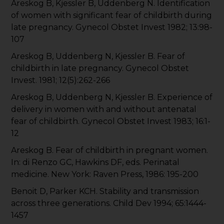
Areskog B, Kjessler B, Uddenberg N. Identification
of women with significant fear of childbirth during
late pregnancy. Gynecol Obstet Invest 1982; 13:98-
107
Areskog B, Uddenberg N, Kjessler B. Fear of
childbirth in late pregnancy. Gynecol Obstet
Invest. 1981; 12(5):262-266
Areskog B, Uddenberg N, Kjessler B. Experience of
delivery in women with and without antenatal
fear of childbirth. Gynecol Obstet Invest 1983; 16:1-
12
Areskog B. Fear of childbirth in pregnant women.
In: di Renzo GC, Hawkins DF, eds. Perinatal
medicine. New York: Raven Press, 1986: 195-200
Benoit D, Parker KCH. Stability and transmission
across three generations. Child Dev 1994; 65:1444-
1457