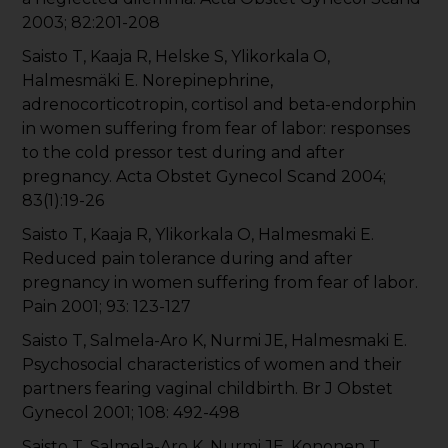
2003; 82:201-208
Saisto T, Kaaja R, Helske S, Ylikorkala O,
Halmesmäki E. Norepinephrine,
adrenocorticotropin, cortisol and beta-endorphin
in women suffering from fear of labor: responses
to the cold pressor test during and after
pregnancy. Acta Obstet Gynecol Scand 2004;
83(1):19-26
Saisto T, Kaaja R, Ylikorkala O, Halmesmaki E.
Reduced pain tolerance during and after
pregnancy in women suffering from fear of labor.
Pain 2001; 93: 123-127
Saisto T, Salmela-Aro K, Nurmi JE, Halmesmaki E.
Psychosocial characteristics of women and their
partners fearing vaginal childbirth. Br J Obstet
Gynecol 2001; 108: 492-498
Saisto T, Salmela-Aro K, Nurmi JE, Kononen T,