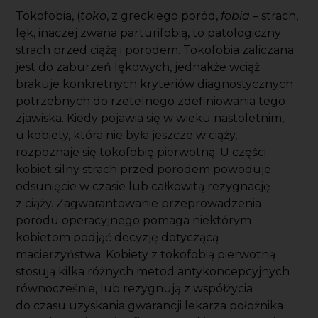
Tokofobia, (
toko
, z greckiego poród,
fobia
– strach,
lęk, inaczej zwana parturifobią, to patologiczny
strach przed ciążą i porodem. Tokofobia zaliczana
jest do zaburzeń lękowych, jednakże wciąż
brakuje konkretnych kryteriów diagnostycznych
potrzebnych do rzetelnego zdefiniowania tego
zjawiska. Kiedy pojawia się w wieku nastoletnim,
u kobiety, która nie była jeszcze w ciąży,
rozpoznaje się tokofobię pierwotną. U części
kobiet silny strach przed porodem powoduje
odsunięcie w czasie lub całkowitą rezygnację
z ciąży. Zagwarantowanie przeprowadzenia
porodu operacyjnego pomaga niektórym
kobietom podjąć decyzję dotyczącą
macierzyństwa. Kobiety z tokofobią pierwotną
stosują kilka różnych metod antykoncepcyjnych
równocześnie, lub rezygnują z współżycia
do czasu uzyskania gwarancji lekarza położnika