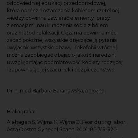
odpowiedniej edukacji przedporodowej,
która oprócz dostarczania kobietom rzetelnej
wiedzy powinna zawierać elementy pracy
z emocjami, nauki radzenia sobie z bólem
oraz metod relaksacji. Ciężarna powinna móc
zadać położnej wszystkie dręczące ją pytania
i wyjaśnić wszystkie obawy. Tokofobii wtórnej
można zapobiegać dbając o jakość narodzin,
uwzględniając podmiotowość kobiety rodzącej
i zapewniając jej szacunek i bezpieczeństwo.
Dr n. med Barbara Baranowska, położna
Bibliografia:
Alehagen S, Wijma K, Wijma B. Fear during labor.
Acta Obstet Gynecol Scand 2001; 80:315-320