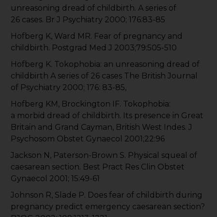
unreasoning dread of childbirth. A series of
26 cases. Br J Psychiatry 2000; 176:83-85
Hofberg K, Ward MR. Fear of pregnancy and
childbirth. Postgrad Med J 2003;79:505-510
Hofberg K. Tokophobia: an unreasoning dread of
childbirth A series of 26 cases The British Journal
of Psychiatry 2000; 176: 83-85,
Hofberg KM, Brockington IF. Tokophobia:
a morbid dread of childbirth. Its presence in Great
Britain and Grand Cayman, British West Indes. J
Psychosom Obstet Gynaecol 2001;22:96
Jackson N, Paterson-Brown S. Physical squeal of
caesarean section. Best Pract Res Clin Obstet
Gynaecol 2001; 15:49-61
Johnson R, Slade P. Does fear of childbirth during
pregnancy predict emergency caesarean section?