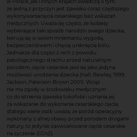
w Polsce, jak i innych krajach świadczą o tym,
że jedną z przyczyn jest zjawisko coraz częstszego
wykonywaniacięcia cesarskiego bez wskazań
medycznych. Uważa się często, że kobiety
wybierające taki sposób narodzin swego dziecka,
kierują się w swoim mniemaniu wygodą,
bezpieczeństwem i chęcią uniknięcia bólu.
Jednakże dla części z nich z powodu
patologicznego strachu przed naturalnym
porodem, cięcie cesarskie jawi się jako jedyna
możliwość urodzenia dziecka (Hall, Bewley, 1999;
Jackson, Paterson-Brown 2001). Wciąż
nie ma zgody w środowisku medycznym
co do istnienia zjawiska tokofobii i uznania jej
za wskazanie do wykonania cesarskiego cięcia,
dlatego wiele osób uważa, że poród operacyjny
wykonany z silnej obawy przed porodem drogami
natury, to jedynie zaowoalowane cięcie cesarskie
na życzenie (CCnŻ).