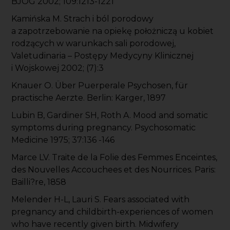
BJOG 2002; 109:1213-1221
Kamińska M. Strach i ból porodowy
a zapotrzebowanie na opiekę położniczą u kobiet
rodzących w warunkach sali porodowej,
Valetudinaria – Postępy Medycyny Klinicznej
i Wojskowej 2002; (7):3
Knauer O. Über Puerperale Psychosen, für
practische Aerzte. Berlin: Karger, 1897
Lubin B, Gardiner SH, Roth A. Mood and somatic
symptoms during pregnancy. Psychosomatic
Medicine 1975; 37:136 -146
Marce LV. Traite de la Folie des Femmes Enceintes,
des Nouvelles Accouchees et des Nourrices. Paris:
Bailli?re, 1858
Melender H-L, Lauri S. Fears associated with
pregnancy and childbirth-experiences of women
who have recently given birth. Midwifery