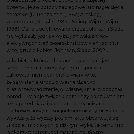
pokazują, że u kobiet z tokofobią częściej
obserwuje się porody zabiegowe lub nagłe cięcia
cesarskie (Di Renzo et al., 1984; Areskog,
Uddenberg, Kjessler,1983; Ryding, Wijma, Wijma,
1998). Dane opublikowane przez Johnson i Slade
nie wykazały jednak wyższych wskaźników
elektywnych cięć cesarskich i powikłań porodu
w tej grupie kobiet (Johnson, Slade, 2002).
U kobiet, u których lęk przed porodem jest
symptomem depresji występuje poczucie
całkowitej niemocy i braku wiary w to,
że są w stanie urodzić własne dziecko
oraz przeświadczenie, o własnej śmierci podczas
porodu.
Istnieje związek pomiędzy odczuwaniem
lęku przed ciążą i porodem, a czynnikami
osobowościowymi i socjoekonomicznymi. Badania
wykazały, że wyższy poziom lęku obserwuje się
u kobiet młodszych, o niższym wykształceniu lub
niekorzystnej sytuacji materialnej (Saisto,