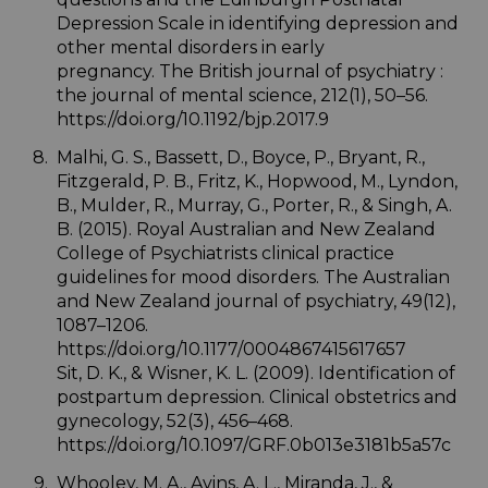
Depression Scale in identifying depression and
other mental disorders in early
pregnancy. The British journal of psychiatry :
the journal of mental science, 212(1), 50–56.
https://doi.org/10.1192/bjp.2017.9
Malhi, G. S., Bassett, D., Boyce, P., Bryant, R.,
Fitzgerald, P. B., Fritz, K., Hopwood, M., Lyndon,
B., Mulder, R., Murray, G., Porter, R., & Singh, A.
B. (2015). Royal Australian and New Zealand
College of Psychiatrists clinical practice
guidelines for mood disorders. The Australian
and New Zealand journal of psychiatry, 49(12),
1087–1206.
https://doi.org/10.1177/0004867415617657
Sit, D. K., & Wisner, K. L. (2009). Identification of
postpartum depression. Clinical obstetrics and
gynecology, 52(3), 456–468.
https://doi.org/10.1097/GRF.0b013e3181b5a57c
Whooley, M. A., Avins, A. L., Miranda, J., &