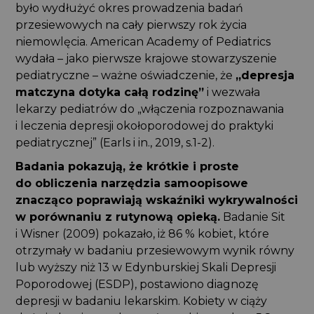
było wydłużyć okres prowadzenia badań
przesiewowych na cały pierwszy rok życia
niemowlęcia. American Academy of Pediatrics
wydała – jako pierwsze krajowe stowarzyszenie
pediatryczne – ważne oświadczenie, że
„depresja
matczyna dotyka całą rodzinę”
i wezwała
lekarzy pediatrów do „włączenia rozpoznawania
i leczenia depresji okołoporodowej do praktyki
pediatrycznej” (Earls i in., 2019, s.1-2).
Badania pokazują, że krótkie i proste
do obliczenia narzędzia samoopisowe
znacząco poprawiają wskaźniki wykrywalności
w porównaniu z rutynową opieką.
Badanie Sit
i Wisner (2009) pokazało, iż 86 % kobiet, które
otrzymały w badaniu przesiewowym wynik równy
lub wyższy niż 13 w Edynburskiej Skali Depresji
Poporodowej (ESDP), postawiono diagnozę
depresji w badaniu lekarskim. Kobiety w ciąży