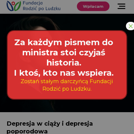
Przewiń
do
Wpłacam
treści
O nas
×
Co robimy
Za każdym pismem do
Wspieraj
ministra stoi czyjaś
nas
historia.
Twoje prawa
I ktoś, kto nas wspiera.
Zostań stałym darczyńcą Fundacji
Sklep
Rodzić po Ludzku.
Niezbędnik
Depresja w ciąży i depresja
Search
for:
poporodowa
Search Button