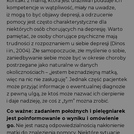
kontakt z mamą, która jest drażliwa i poddaje ich
kompetencje w wątpliwość, miały na uwadze,
iż mogą to być objawy depresji, a odrzucenie
pomocy jest często charakterystyczne dla
niektórych osób chorujących na depresję. Warto
pamiętać, że osoby chorujące psychiczne mają
trudności z rozpoznaniem u siebie depresji (Dinos
i in., 2004). Złe samopoczucie, złe myślenie o sobie,
zaniedbywanie siebie może być w okresie choroby
postrzegane jako naturalne w danych
okolicznościach – „jestem beznadziejną matką,
więc na nic nie zasługuję”. Jednak część pacjentek
może przyjąć informacje o ewentualnej diagnozie
z pewną ulgą, że ktoś może nazwać ich cierpienie
i daje nadzieję, że coś z „tym” można zrobić.
Co ważne: zadaniem położnych i pielęgniarek
jest poinformowanie o wyniku i omówienie
go.
Nie jest naszą odpowiedzialnością nakłonienie
matki do znalezienia pomocy. Niektóre sytuacje