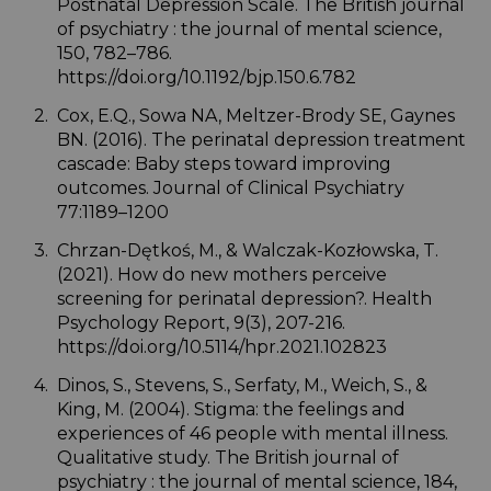
Postnatal Depression Scale. The British journal
of psychiatry : the journal of mental science,
150, 782–786.
https://doi.org/10.1192/bjp.150.6.782
Cox, E.Q., Sowa NA, Meltzer-Brody SE, Gaynes
BN. (2016). The perinatal depression treatment
cascade: Baby steps toward improving
outcomes. Journal of Clinical Psychiatry
77:1189–1200
Chrzan-Dętkoś, M., & Walczak-Kozłowska, T.
(2021). How do new mothers perceive
screening for perinatal depression?. Health
Psychology Report, 9(3), 207-216.
https://doi.org/10.5114/hpr.2021.102823
Dinos, S., Stevens, S., Serfaty, M., Weich, S., &
King, M. (2004). Stigma: the feelings and
experiences of 46 people with mental illness.
Qualitative study. The British journal of
psychiatry : the journal of mental science, 184,