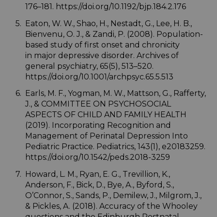
176–181. https://doi.org/10.1192/bjp.184.2.176
Eaton, W. W., Shao, H., Nestadt, G., Lee, H. B.,
Bienvenu, O. J., & Zandi, P. (2008). Population-
based study of first onset and chronicity
in major depressive disorder. Archives of
general psychiatry, 65(5), 513–520.
https://doi.org/10.1001/archpsyc.65.5.513
Earls, M. F., Yogman, M. W., Mattson, G., Rafferty,
J., & COMMITTEE ON PSYCHOSOCIAL
ASPECTS OF CHILD AND FAMILY HEALTH
(2019). Incorporating Recognition and
Management of Perinatal Depression Into
Pediatric Practice. Pediatrics, 143(1), e20183259.
https://doi.org/10.1542/peds.2018-3259
Howard, L. M., Ryan, E. G., Trevillion, K.,
Anderson, F., Bick, D., Bye, A., Byford, S.,
O’Connor, S., Sands, P., Demilew, J., Milgrom, J.,
& Pickles, A. (2018). Accuracy of the Whooley
questions and the Edinburgh Postnatal