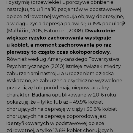
i dystymię (przewlekłe i uporczywe obniżenie
nastroju), to u 1 na 10 pacjentów w podstawowej
opiece zdrowotnej występują objawy depresyjne,
a w ciągu życia depresja pojawi się u 15% populacji!
(Malhi i in., 2015; Eaton i in., 2008).
Dwukrotnie
większe ryzyko zachorowania występuje
u kobiet, a moment zachorowania po raz
pierwszy to często czas okołoporodowy.
Również według Amerykańskiego Towarzystwa
Psychiatrycznego (2010) istnieje związek między
zaburzeniami nastroju a urodzeniem dziecka.
Wskazano, że zaburzenia psychiczne wyzwolone
przez ciążę lub poród mają niepowtarzalny
charakter. Badania opublikowane w 2016 roku
pokazują, że – tylko lub aż – 49.9% kobiet
chorujących na depresję w ciąży i 30.8% kobiet
chorujących na depresję poporodową jest
identyfikowanych w podstawowej opiece
zdrowotnej, a tylko 13.6% kobiet chorujących