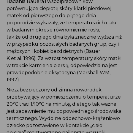
Badania Bauera i współpracowników
porównujące ciepłotę skóry klatki piersiowej
matek od pierwszego do piątego dnia
po porodzie wykazały, że temperatura ich ciała
w badanym okresie równomiernie rosła,
tak że od drugiego dnia była znacznie wyższa niż
w przypadku pozostałych badanych grup, czyli
mężczyzn i kobiet bezdzietnych (Bauer
K et al. 1996). Za wzrost temperatury skóry matki
w trakcie karmienia piersią, odpowiedzialna jest
prawdopodobnie oksytocyna (Marshall WM,
1992).
Niezabezpieczony od zimna noworodek
przebywający w pomieszczeniu o temperaturze
20°C traci 1/10°C na minutę, dlatego tak ważne
jest zapewnienie mu odpowiedniego środowiska
termicznego. Wydolne oddechowo-krążeniowo
dziecko pozostawione w kontakcie „ciało
do ciała” ma stworzone najlepsze warunki