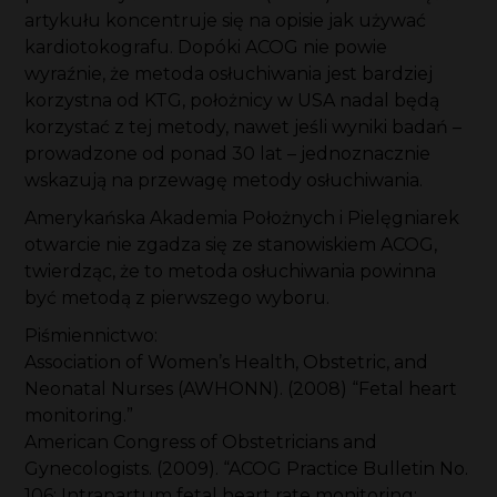
artykułu koncentruje się na opisie jak używać
kardiotokografu. Dopóki ACOG nie powie
wyraźnie, że metoda osłuchiwania jest bardziej
korzystna od KTG, położnicy w USA nadal będą
korzystać z tej metody, nawet jeśli wyniki badań –
prowadzone od ponad 30 lat – jednoznacznie
wskazują na przewagę metody osłuchiwania.
Amerykańska Akademia Położnych i Pielęgniarek
otwarcie nie zgadza się ze stanowiskiem ACOG,
twierdząc, że to metoda osłuchiwania powinna
być metodą z pierwszego wyboru.
Piśmiennictwo:
Association of Women’s Health, Obstetric, and
Neonatal Nurses (AWHONN). (2008) “Fetal heart
monitoring.”
American Congress of Obstetricians and
Gynecologists. (2009). “ACOG Practice Bulletin No.
106: Intrapartum fetal heart rate monitoring: