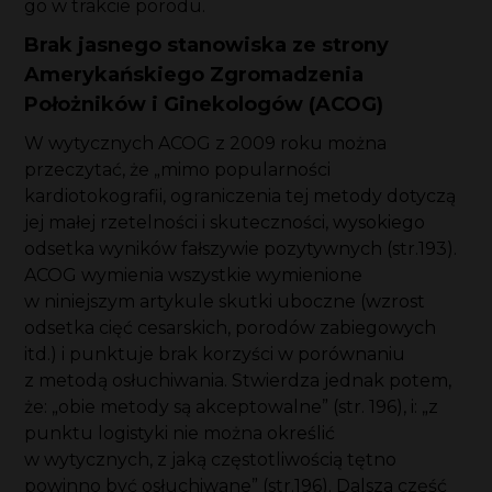
go w trakcie porodu.
Brak jasnego stanowiska ze strony
Amerykańskiego Zgromadzenia
Położników i Ginekologów (ACOG)
W wytycznych ACOG z 2009 roku można
przeczytać, że „mimo popularności
kardiotokografii, ograniczenia tej metody dotyczą
jej małej rzetelności i skuteczności, wysokiego
odsetka wyników fałszywie pozytywnych (str.193).
ACOG wymienia wszystkie wymienione
w niniejszym artykule skutki uboczne (wzrost
odsetka cięć cesarskich, porodów zabiegowych
itd.) i punktuje brak korzyści w porównaniu
z metodą osłuchiwania. Stwierdza jednak potem,
że: „obie metody są akceptowalne” (str. 196), i: „z
punktu logistyki nie można określić
w wytycznych, z jaką częstotliwością tętno
powinno być osłuchiwane” (str.196). Dalsza część