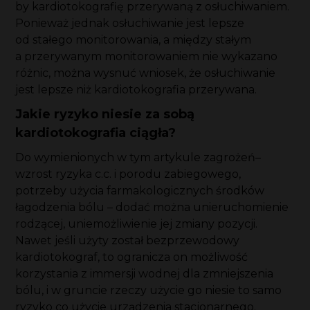
by kardiotokografię przerywaną z osłuchiwaniem.
Ponieważ jednak osłuchiwanie jest lepsze
od stałego monitorowania, a między stałym
a przerywanym monitorowaniem nie wykazano
różnic, można wysnuć wniosek, że osłuchiwanie
jest lepsze niż kardiotokografia przerywana.
Jakie ryzyko niesie za sobą
kardiotokografia ciągła?
Do wymienionych w tym artykule zagrożeń–
wzrost ryzyka c.c. i porodu zabiegowego,
potrzeby użycia farmakologicznych środków
łagodzenia bólu – dodać można unieruchomienie
rodzącej, uniemożliwienie jej zmiany pozycji.
Nawet jeśli użyty został bezprzewodowy
kardiotokograf, to ogranicza on możliwość
korzystania z immersji wodnej dla zmniejszenia
bólu, i w gruncie rzeczy użycie go niesie to samo
ryzyko co użycie urządzenia stacjonarnego.