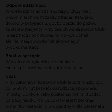
Odpowiedzialność
W wielu szpitalach zarządzający chcą mieć
w swoim archiwum zapisy z badań KTG, jako
dowód w przypadku, gdyby doszło do pozwu
ze strony pacjenta. Przy osłuchiwania położna lub
lekarz mogą odnotować to, co wysłuchali,
ale nie mają dowodu ”obiektywnego”
w dokumentacji.
Braki w sprzęcie
W wielu amerykańskich szpitalach
nie ma przenośnych detektorów tętna.
Czas
Przy osłuchiwaniu położna lub lekarz muszą być
co 15-30 minut przy łóżku rodzącej i poświęcić
minutę lub dwie, żeby posłuchać tętna i zbadać
palpacyjnie skurcz. Dużo łatwiej jest zerknąć
w monitor ustawiony w dogodnym dla personelu