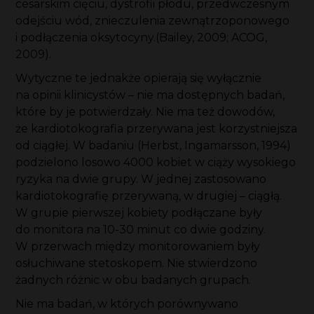
cesarskim cięciu, dystrofii płodu, przedwczesnym
odejściu wód, znieczulenia zewnątrzoponowego
i podłączenia oksytocyny.(Bailey, 2009; ACOG,
2009).
Wytyczne te jednakże opierają się wyłącznie
na opinii klinicystów – nie ma dostępnych badań,
które by je potwierdzały. Nie ma też dowodów,
że kardiotokografia przerywana jest korzystniejsza
od ciągłej. W badaniu (Herbst, Ingamarsson, 1994)
podzielono losowo 4000 kobiet w ciąży wysokiego
ryzyka na dwie grupy. W jednej zastosowano
kardiotokografię przerywaną, w drugiej – ciągłą.
W grupie pierwszej kobiety podłączane były
do monitora na 10-30 minut co dwie godziny.
W przerwach między monitorowaniem były
osłuchiwane stetoskopem. Nie stwierdzono
żadnych różnic w obu badanych grupach.
Nie ma badań, w których porównywano