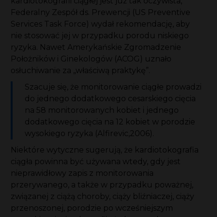
kardiotokografii ciągłej jest już tak oczywista,
Federalny Zespół ds. Prewencji (US Preventive
Services Task Force) wydał rekomendację, aby
nie stosować jej w przypadku porodu niskiego
ryzyka. Nawet Amerykańskie Zgromadzenie
Położników i Ginekologów (ACOG) uznało
osłuchiwanie za „właściwą praktykę”.
Szacuje się, że monitorowanie ciągłe prowadzi
do jednego dodatkowego cesarskiego cięcia
na 58 monitorowanych kobiet i jednego
dodatkowego cięcia na 12 kobiet w porodzie
wysokiego ryzyka (Alfirevic,2006).
Niektóre wytyczne sugerują, że kardiotokografia
ciągła powinna być używana wtedy, gdy jest
nieprawidłowy zapis z monitorowania
przerywanego, a także w przypadku poważnej,
związanej z ciążą choroby, ciąży bliźniaczej, ciąży
przenoszonej, porodzie po wcześniejszym