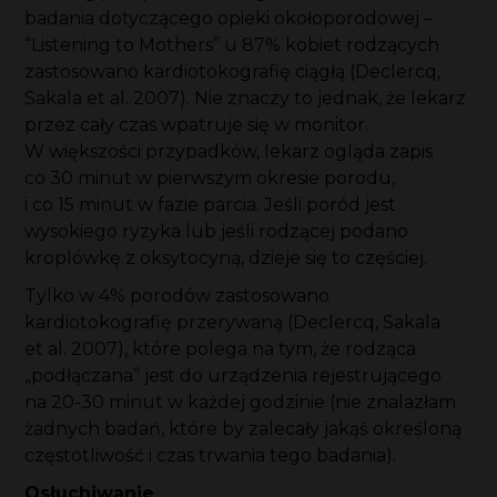
badania dotyczącego opieki okołoporodowej –
“Listening to Mothers” u 87% kobiet rodzących
zastosowano kardiotokografię ciągłą (Declercq,
Sakala et al. 2007). Nie znaczy to jednak, że lekarz
przez cały czas wpatruje się w monitor.
W większości przypadków, lekarz ogląda zapis
co 30 minut w pierwszym okresie porodu,
i co 15 minut w fazie parcia. Jeśli poród jest
wysokiego ryzyka lub jeśli rodzącej podano
kroplówkę z oksytocyną, dzieje się to częściej.
Tylko w 4% porodów zastosowano
kardiotokografię przerywaną (Declercq, Sakala
et al. 2007), które polega na tym, że rodząca
„podłączana” jest do urządzenia rejestrującego
na 20-30 minut w każdej godzinie (nie znalazłam
żadnych badań, które by zalecały jakąś określoną
częstotliwość i czas trwania tego badania).
Osłuchiwanie