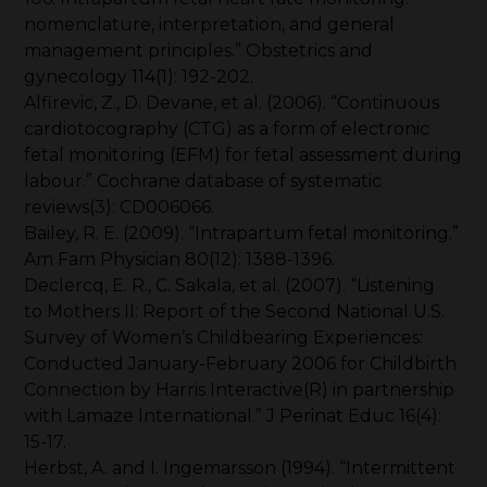
nomenclature, interpretation, and general
management principles.” Obstetrics and
gynecology 114(1): 192-202.
Alfirevic, Z., D. Devane, et al. (2006). “Continuous
cardiotocography (CTG) as a form of electronic
fetal monitoring (EFM) for fetal assessment during
labour.” Cochrane database of systematic
reviews(3): CD006066.
Bailey, R. E. (2009). “Intrapartum fetal monitoring.”
Am Fam Physician 80(12): 1388-1396.
Declercq, E. R., C. Sakala, et al. (2007). “Listening
to Mothers II: Report of the Second National U.S.
Survey of Women’s Childbearing Experiences:
Conducted January-February 2006 for Childbirth
Connection by Harris Interactive(R) in partnership
with Lamaze International.” J Perinat Educ 16(4):
15-17.
Herbst, A. and I. Ingemarsson (1994). “Intermittent