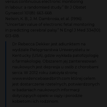
versus continuous electronic monitoring
in labour: a randomised study.” Br J Obstet
Gynaecol 101(8): 663-668.
Nelson, K. B., J. M. Dambrosia, et al. (1996).
“Uncertain value of electronic fetal monitoring
in predicting cerebral palsy.” N Engl J Med 334(10):
613-618.
Dr Rebecca Dekker jest adiunktem na
wydziale Pielęgniarstwa Uniwerystetu w
Kentucky (USA), gdzie wykłada patofizjologię
o farmakologię. Obszarem jej zainteresowań
naukowych jest depresja u osób z chorobami
serca. W 2012 roku założyła stronę
www.evidencebasedbirth.com której celem
jest dostarczenie rzetelnych, potwierdzonych
w badaniach naukowych informacji
dotyczących opieki w ciąży i porodzie
kobietom i ich rodzinom.