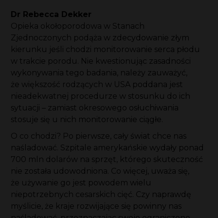
Dr Rebecca Dekker
Opieka okołoporodowa w Stanach
Zjednoczonych podąża w zdecydowanie złym
kierunku jeśli chodzi monitorowanie serca płodu
w trakcie porodu. Nie kwestionując zasadności
wykonywania tego badania, należy zauważyć,
że większość rodzących w USA poddana jest
nieadekwatnej procedurze w stosunku do ich
sytuacji – zamiast okresowego osłuchiwania
stosuje się u nich monitorowanie ciągłe.
O co chodzi? Po pierwsze, cały świat chce nas
naśladować. Szpitale amerykańskie wydały ponad
700 mln dolarów na sprzęt, którego skuteczność
nie została udowodniona. Co więcej, uważa się,
że używanie go jest powodem wielu
niepotrzebnych cesarskich cięć. Czy naprawdę
myślicie, że kraje rozwijające się powinny nas
naśladować, przeznaczając swoje ograniczone