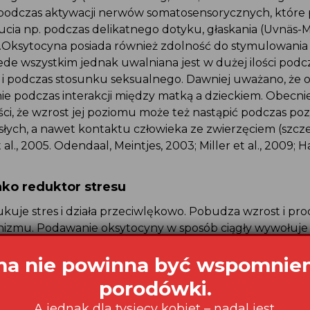
podczas aktywacji nerwów somatosensorycznych, które
cia np. podczas delikatnego dotyku, głaskania (Uvnäs-
).Oksytocyna posiada również zdolność do stymulowania
ede wszystkim jednak uwalniana jest w dużej ilości podc
ą i podczas stosunku seksualnego. Dawniej uważano, że 
nie podczas interakcji między matką a dzieckiem. Obecni
ci, że wzrost jej poziomu może też nastąpić podczas p
osłych, a nawet kontaktu człowieka ze zwierzęciem (szcz
 al., 2005. Odendaal, Meintjes, 2003; Miller et al., 2009; Ha
ko reduktor stresu
uje stres i działa przeciwlękowo. Pobudza wzrost i pro
nizmu. Podawanie oksytocyny w sposób ciągły wywołuje
ywa na wydzielanie innych neurotransmiterów. Jej cykli
a nie powinna być wspomnie
daż do komór mózgowych powodują zmniejszenie ciśnieni
u i obniżenie progu bólu. Oddziałuje również na wydzie
porodówki.
wo-jelitowych. Poziom insuliny zwiększa się w okresie 
A jednak dla tysięcy kobiet – nadal jest.