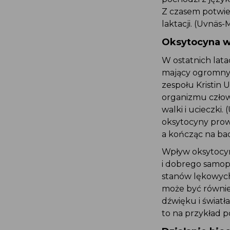
Z czasem potwie
laktacji. (Uvnäs-
Oksytocyna wp
W ostatnich lat
mający ogromny 
zespołu Kristin
organizmu człowi
walki i ucieczk
oksytocyny prow
a kończąc na ba
Wpływ oksytocyny
i dobrego samopo
stanów lękowych
może być równie
dźwięku i świat
to na przykład 