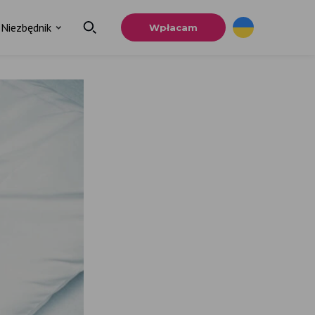
Niezbędnik
Wpłacam
.
ia
u.