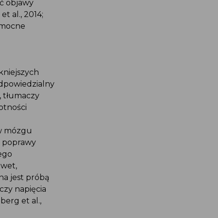
ić objawy
t al., 2014;
pomocne
kniejszych
odpowiedzialny
, tłumaczy
otności
 w mózgu
o poprawy
ego
awet,
a jest próbą
czy napięcia
erg et al.,