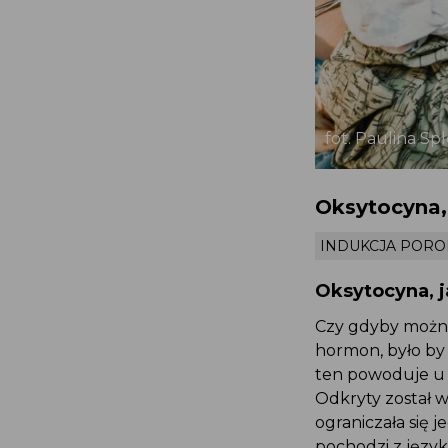
fot. Paulina Sp
Oksytocyna, 
INDUKCJA POR
Oksytocyna, j
Czy gdyby można
hormon, było by
ten powoduje u l
Odkryty został w
ograniczała się 
pochodzi z język