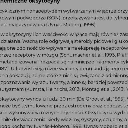
ochemiczne oksytocyny
t cyklicznym nonapeptydem wytwarzanym w jądrze pr
kowym podwzgórza (SON), przekazywana jest do tylneg
e jest magazynowana (Uvnäs-Moberg, 1998).
w oksytocyny i ich właściwości wiążące mają również za
j działania. Ważną rolę odgrywają steroidy płciowe i gluk
ają one zdolność do wpływania na ekspresję receptorów
j przez receptory w mózgu (Schumacher et al., 1993, Pfaff e
metabolizowana i rozpada się na mniejsze fragmenty cykl
 1987). U ludzi istnieją różne warianty genu kodującego r
nia pokazują, że niektóre z nich są związane z odmienn
ozpoznawania wyrazu twarzy, a inne są bardziej powsze
i autyzmem (Kumsta, Heinrichs, 2013, Montag et al, 2013;.
oksytocyny wynosi u ludzi 30 min (De Groot et al., 1995).
że być stymulowane przez estrogeny oraz podczas st
kcie wykonywania różnych czynności. Oksytocyna wydzie
miłe doświadczenia, kiedy widzimy, słyszymy, czujemy, 
kogo kochamy (Uvnäs-Moberg, 1998; Uvnäs-Moberg et al.,