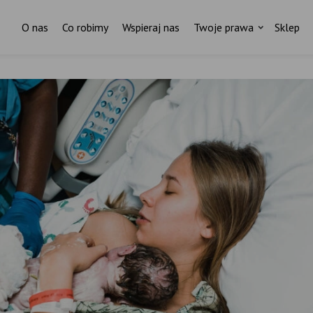
O nas
Co robimy
Wspieraj nas
Twoje prawa
Sklep
Czytasz? To znaczy, że Ci zależy
Nie wystarczy znać prawa –
trzeba je egzekwować.
ażdy tekst to godziny pracy, badań i zaangażowan
Pomóż nam w tym.
Wspieraj Fundację Rodzić po Ludzku.
ostań stałym darczyńcą Fundacji Rodzić po Ludzk
Regularnie.
Zostań stałym darczyńcą Fundacji Rodzić po Ludzku.