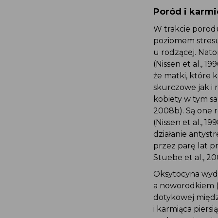
Poród i karmi
W trakcie porod
poziomem stresu
u rodzącej. Natom
(Nissen et al., 1
że matki, które k
skurczowe jak i 
kobiety w tym sa
2008b). Są one r
(Nissen et al., 1
działanie antyst
przez parę lat p
Stuebe et al., 20
Oksytocyna wydzi
a noworodkiem (M
dotykowej między
i karmiąca piersi