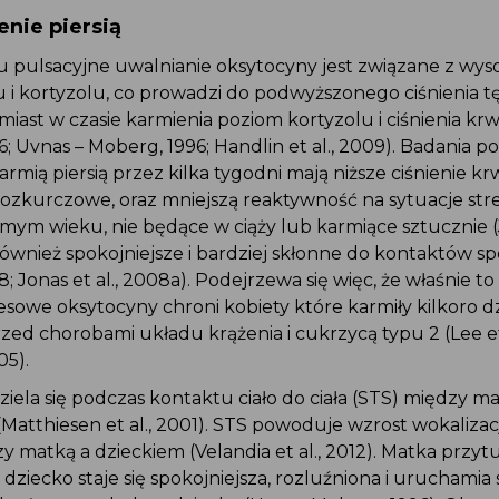
enie piersią
u pulsacyjne uwalnianie oksytocyny jest związane z wys
 i kortyzolu, co prowadzi do podwyższonego ciśnienia t
iast w czasie karmienia poziom kortyzolu i ciśnienia krwi
996; Uvnas – Moberg, 1996; Handlin et al., 2009). Badania p
armią piersią przez kilka tygodni mają niższe ciśnienie k
rozkurczowe, oraz mniejszą reaktywność na sytuacje stre
mym wieku, nie będące w ciąży lub karmiące sztucznie (Jo
ównież spokojniejsze i bardziej skłonne do kontaktów s
998; Jonas et al., 2008a). Podejrzewa się więc, że właśnie 
resowe oksytocyny chroni kobiety które karmiły kilkoro dz
rzed chorobami układu krążenia i cukrzycą typu 2 (Lee et 
05).
ela się podczas kontaktu ciało do ciała (STS) między m
atthiesen et al., 2001). STS powoduje wzrost wokalizacji 
 matką a dzieckiem (Velandia et al., 2012). Matka przytu
ą dziecko staje się spokojniejsza, rozluźniona i uruchamia