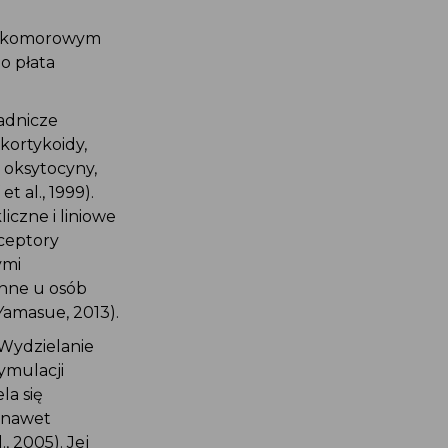
zykomorowym
o płata
sadnicze
okortykoidy,
 oksytocyny,
t al., 1999).
iczne i liniowe
eceptory
ymi
chne u osób
 Yamasue, 2013).
 Wydzielanie
ymulacji
la się
a nawet
 2005). Jej