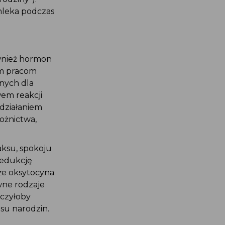
mleka podczas
ównież hormon
ym pracom
nych dla
wem reakcji
działaniem
ożnictwa,
aksu, spokoju
redukcję
że oksytocyna
wne rodzaje
aczyłoby
su narodzin.