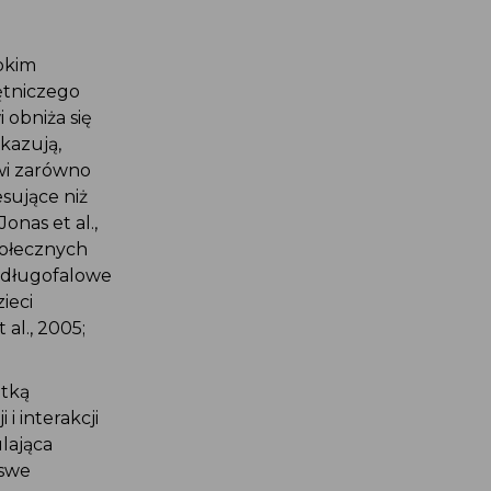
okim
ętniczego
 obniża się
okazują,
rwi zarówno
sujące niż
nas et al.,
połecznych
to długofalowe
ieci
al., 2005;
atką
i interakcji
lająca
 swe