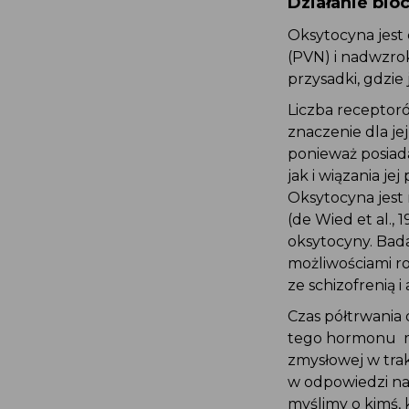
Działanie bi
Oksytocyna jes
(PVN) i nadwzro
przysadki, gdzi
Liczba receptoró
znaczenie dla je
ponieważ posiad
jak i wiązania je
Oksytocyna jest 
(de Wied et al.,
oksytocyny. Bada
możliwościami r
ze schizofrenią 
Czas półtrwania 
tego hormonu mo
zmysłowej w tra
w odpowiedzi na 
myślimy o kimś, 