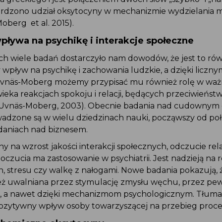
rdzono udział oksytocyny w mechanizmie wydzielania 
Moberg et al. 2015).
ływa na psychikę i interakcje społeczne
ach wiele badań dostarczyło nam dowodów, że jest to r
wpływ na psychikę i zachowania ludzkie, a dzięki liczn
 Uvnäs-Moberg możemy przypisać mu również rolę w waż
eka reakcjach spokoju i relacji, będących przeciwieńst
i. (Uvnäs-Moberg, 2003). Obecnie badania nad cudownym 
adzone są w wielu dziedzinach nauki, począwszy od poł
daniach nad biznesem.
 na wzrost jakości interakcji społecznych, odczucie rel
czucia ma zastosowanie w psychiatrii. Jest nadzieją na 
, stresu czy walkę z nałogami. Nowe badania pokazują, 
ż uwalniana przez stymulację zmysłu węchu, przez pe
ła, a nawet dzięki mechanizmom psychologicznym. Tłum
pozytywny wpływ osoby towarzyszącej na przebieg proce