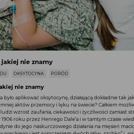
lechta
jakiej nie znamy
ODU
OKSYTOCYNA
PORÓD
akiej nie znamy
 było aplikować oksytocynę, działającą dokładnie tak j
 mniej aktów przemocy i lęku na świecie? Całkiem możl
udzi wzrost zaufania, ciekawości i życzliwości zamiast st
 1906 roku przez Henrego Dale’a i w tamtym czasie wied
jedynie do jego naskurczowego działania na mięsień maci
a greckiego i jest połączeniem dwóch słów „szybko” i „na