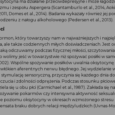
sytocyna ma działanie przeciwdepresyjne i może łagodz
yzmu i zespołu Aspergera (Scantamburlo et al., 2014, Aoki e
 2011, Domes et al., 2014). Badania wykazały również jej 
odzeniu z nałogu alkoholowego (Pedersen et al., 2013).
ci
ormon, który towarzyszy nam w najważniejszych i najpię
, ale także codziennych miłych doświadczeniach. Jest 
jaką odczuwamy podczas fizycznej miłości, szczytowania
 wolimy jeść w towarzystwie niż spożywać posiłki w sam
 2002). Wspólne spożywanie posiłków uwalnia oksytocynę
 włókien aferentnych nerwu błędnego. Jej wydzielanie
 stymulację sensoryczną, przyczynia się każdego dnia d
zucia i zdolności odprężenia. Podczas stosunku płciow
la się u obu płci (Carmichael et al., 1987). Zakłada się n
ożywanie pokarmów czy intensywna aktywność seksualn
bie poziomu oksytocyny w okresach wzmożonego stresu 
nsata braku dobrych relacji międzyludzkich (Uvnas-Mob