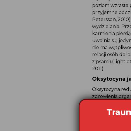
poziom wzrasta 
przyjemne odczu
Petersson, 2010
wydzielania. Prz
karmienia piersi
uwalnia się jedy
nie ma wątpliwoś
relacji osób dor
z psami).(Light et
2011).
Oksytocyna ja
Oksytocyna reduk
zdrowienia orga
efekty gdyż wpł
Traum
iniekcje lub po
poziomu kortyzol
hormonów żołądko