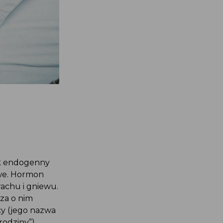
ak endogenny
iwe. Hormon
rachu i gniewu.
za o nim
cy (jego nazwa
rodziny”).