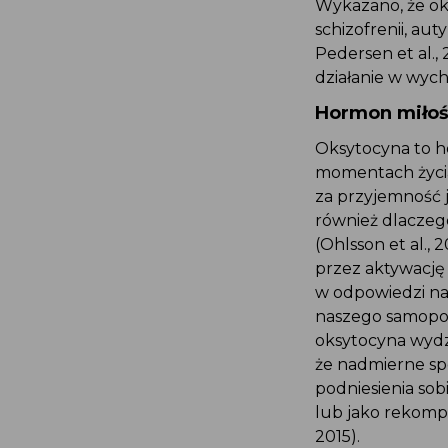
Wykazano, że ok
schizofrenii, aut
Pedersen et al.,
działanie w wych
Hormon miłoś
Oksytocyna to h
momentach życia
za przyjemność 
również dlaczego
(Ohlsson et al.,
przez aktywację
w odpowiedzi na
naszego samopoc
oksytocyna wydzie
że nadmierne sp
podniesienia so
lub jako rekompe
2015).