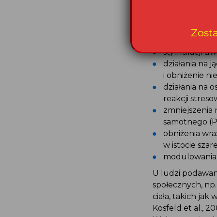
tygodni po podan
podawanie oksyto
1998; Uvnas – M
Zost
samopoczucie mo
stymulacji uw
działania na 
i obniżenie ni
działania na 
reakcji streso
zmniejszenia 
samotnego (Pe
obniżenia wra
w istocie szar
modulowania a
U ludzi podawan
społecznych, np
ciała, takich jak
Kosfeld et al., 