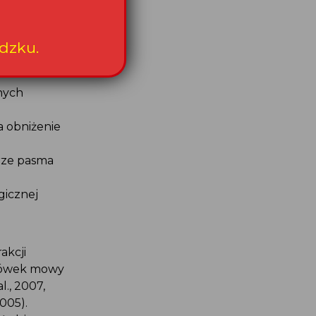
. Wielokrotne
sson et al,
 dobre
dzku.
nych
a obniżenie
rze pasma
gicznej
akcji
azówek mowy
l., 2007,
005).