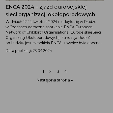
ENCA 2024 – zjazd europejskiej
sieci organizacji okołoporodowych
W dniach 12-14 kwietnia 2024 r. odbyło się w Pradze
w Czechach doroczne spotkanie ENCA European
Network of Childbirth Organisations (Europejskiej Sieci
Organizacji Okołoporodowych). Fundacja Rodzić
po Ludzku jest członkinią ENCA i również była obecna...
Data publikacji: 23.04.2024
Strona
Strona
Strona
Strona
1
2
3
4
Następna strona ▸