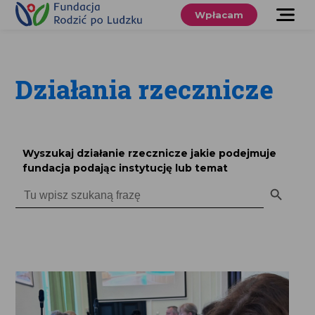
Przewiń
do
Wpłacam
treści
O nas
Co robimy
Działania rzecznicze
Wspieraj
nas
Wyszukaj działanie rzecznicze jakie podejmuje
Twoje prawa
fundacja podając instytucję lub temat
Search Button
Search
for:
Sklep
Niezbędnik
Search
for:
Search Button