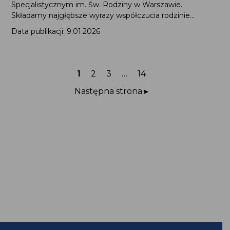
Specjalistycznym im. Św. Rodziny w Warszawie.
Składamy najgłębsze wyrazy współczucia rodzinie...
Data publikacji: 9.01.2026
Strona
Strona
Strona
Strona
1
2
3
…
14
Następna strona ▸