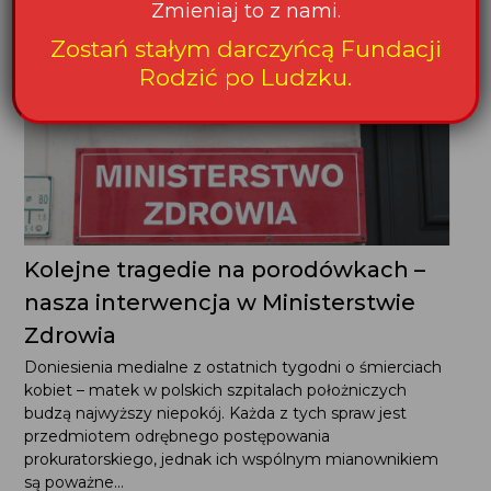
Zmieniaj to z nami.
Zostań stałym darczyńcą Fundacji
Rodzić po Ludzku.
Kolejne tragedie na porodówkach –
nasza interwencja w Ministerstwie
Zdrowia
Doniesienia medialne z ostatnich tygodni o śmierciach
kobiet – matek w polskich szpitalach położniczych
budzą najwyższy niepokój. Każda z tych spraw jest
przedmiotem odrębnego postępowania
prokuratorskiego, jednak ich wspólnym mianownikiem
są poważne...