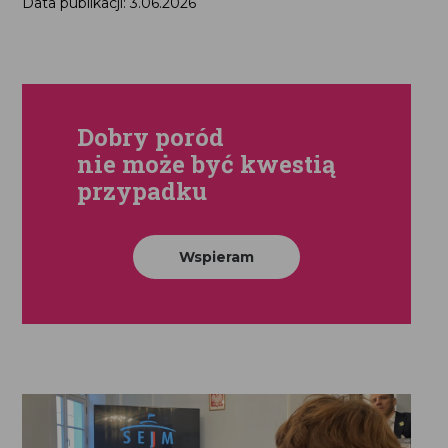
Data publikacji: 3.06.2026
Dobry poród
nie może być kwestią
przypadku
Wspieram