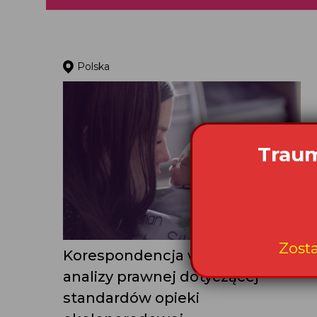
Polska
Traum
Zost
Korespondencja w sprawie
analizy prawnej dotyczącej
standardów opieki