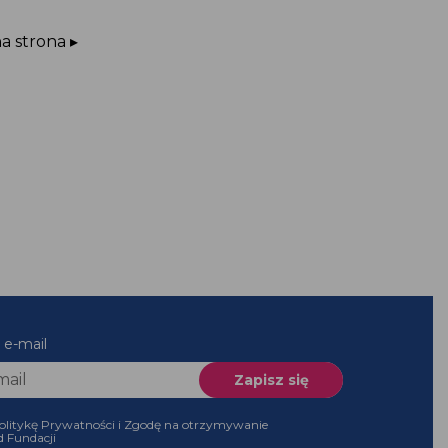
a strona ▸
 e-mail
olitykę Prywatności i Zgodę na otrzymywanie
d Fundacji