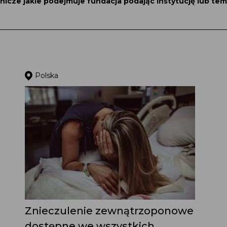
nicze jakie podejmuje fundacja podając instytucję lub tem
Polska
Znieczulenie zewnątrzoponowe
dostępne we wszystkich