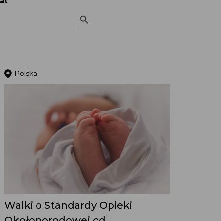
at
Search Button
Polska
Walki o Standardy Opieki
Okołoporodowej cd