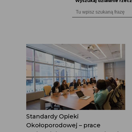
Wyszukaj działanie rzecz
Search
for:
Standardy Opieki
Okołoporodowej – prace