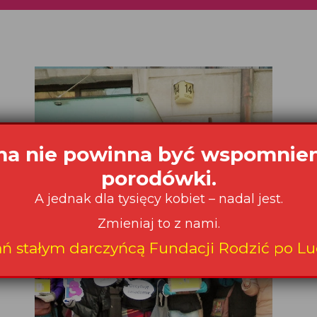
a nie powinna być wspomnie
porodówki.
A jednak dla tysięcy kobiet – nadal jest.
Zmieniaj to z nami.
ań stałym darczyńcą Fundacji Rodzić po Lu