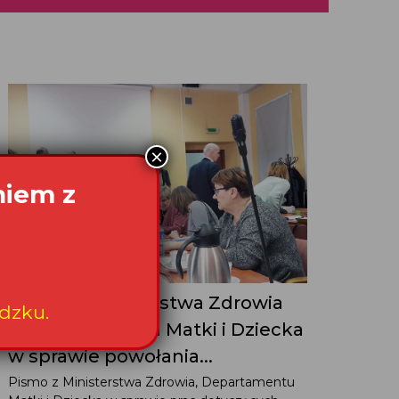
×
niem z
Pismo z Ministerstwa Zdrowia
dzku.
z Departamentu Matki i Dziecka
w sprawie powołania...
Pismo z Ministerstwa Zdrowia, Departamentu