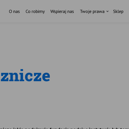
O nas
Co robimy
Wspieraj nas
Twoje prawa
Sklep
cznicze