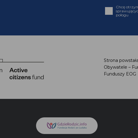
Chcę otrzym
sprawującyc
połogu
Strona powstała
Obywatele – Fu
Funduszy EOG