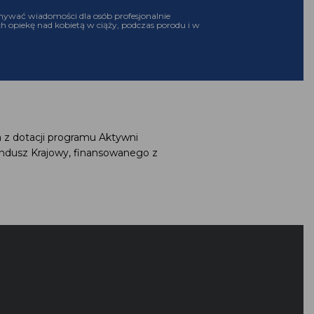
ywać wiadomości dla osób profesjonalnie
h opiekę nad kobietą w ciąży, podczas porodu i w
 z dotacji programu Aktywni
ndusz Krajowy, finansowanego z