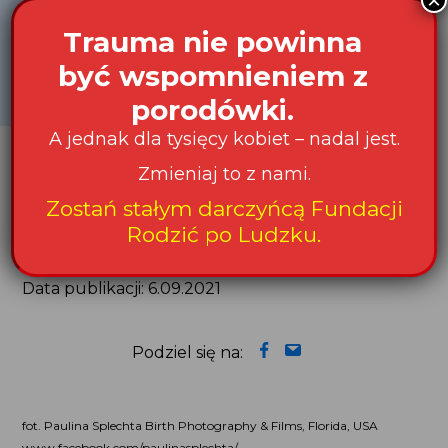
×
opieki nad pacjentem, u którego nieobecność
Trauma nie powinna
osoby bliskiej może powodować stres
być wspomnieniem z
czy pogorszenie stanu zdrowia lub ograniczać
efekty leczenia.
porodówki.
A jednak dla tysięcy kobiet – nadal jest.
Przejdź do rekomendacji Ministerstwa Zdrowia
i Głównego Inspektoratu Sanitarnego
Zmieniaj to z nami.
dotyczących organizacji odwiedzin pacjentów
Zostań stałym darczyńcą Fundacji
przebywających na oddziałach szpitalnych
Rodzić po Ludzku.
w okresie epidemii COVID-19 (punkt 30)
Data publikacji: 6.09.2021
Podziel się na:
fot. Paulina Splechta Birth Photography & Films, Florida, USA
www.facebook.com/paulinasplechta/