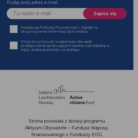
Podaj swój adres e-mail
Akceptuję Politykę Prywatności i Zgodę na
otrzymywanie informacji od Fundacji
Chcę otrzymywać wiadomości dla osób
profesjonalnie sprawujących opiekę nad kobietą w
ciąży, podczas porodu i w połogu
Strona powstała z dotacji programu
Aktywni Obywatele – Fundusz Krajowy,
finansowanego z Funduszy EOG