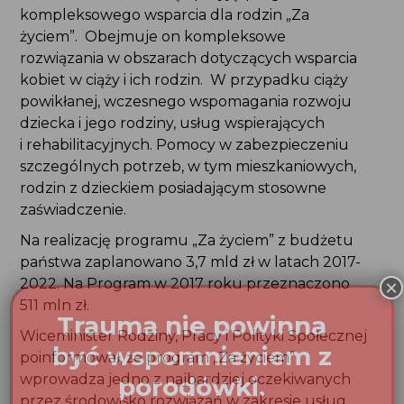
kompleksowego wsparcia dla rodzin „Za życiem”.
Obejmuje on kompleksowe rozwiązania
w obszarach dotyczących wsparcia kobiet w ciąży
i ich rodzin. W przypadku ciąży powikłanej,
wczesnego wspomagania rozwoju dziecka i jego
rodziny, usług wspierających i rehabilitacyjnych.
Pomocy w zabezpieczeniu szczególnych potrzeb,
w tym mieszkaniowych, rodzin z dzieckiem
posiadającym stosowne zaświadczenie.
Na realizację programu „Za życiem” z budżetu
państwa zaplanowano 3,7 mld zł w latach 2017-
2022. Na Program w 2017 roku przeznaczono
511 mln zł.
Wiceminister Rodziny, Pracy i Polityki Społecznej
poinformował, że program „Za życiem” wprowadza
jedno z najbardziej oczekiwanych
przez środowisko rozwiązań w zakresie usług
wspierających i rehabilitacyjnych. Jest nim