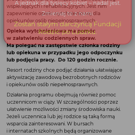
zapewnienie opieki wytchnieniowej dla
opiekunów osób niepełnosprawnych.
Opieka wytchnieniowa ma pomóc
w załatwieniu codziennych spraw. Ma polegać
na zastępstwie członka rodziny lub opiekuna
w przypadku jego odpoczynku lub podjęcia
pracy. Do 120 godzin rocznie.
Resort rodziny chce podjąć działania ułatwiające
aktywizację zawodową bezrobotnych rodziców
i opiekunów osób niepełnosprawnych.
Działania programu obejmują również pomoc
uczennicom w ciąży. W szczególności poprzez
ułatwienie możliwości zmiany środowiska nauki.
Jeżeli uczennica lub jej rodzice są taką formą
wsparcia zainteresowani. W bursach i internatach
szkolnych będą organizowane specjalne pokoje
dla małoletnich uczennic w ciąży. Będą mogłyby
z nich skorzystać w sytuacji, gdy rodzina nie jest