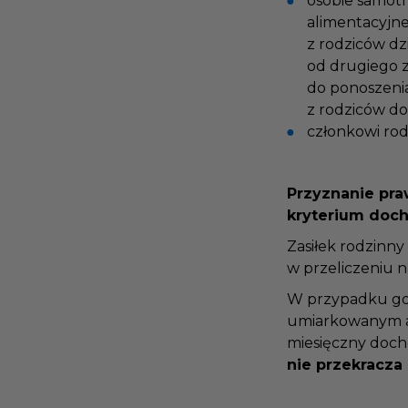
osobie samot
alimentacyjn
z rodziców dz
od drugiego 
do ponoszeni
z rodziców d
członkowi rod
Przyznanie pra
kryterium do
Zasiłek rodzinn
w przeliczeniu 
W przypadku gd
umiarkowanym al
miesięczny doch
nie przekracza