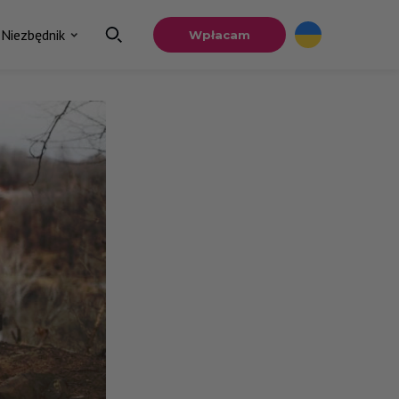
Niezbędnik
Wpłacam
×
a
u.