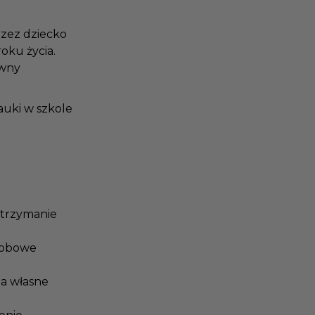
rzez dziecko
roku życia.
rawny
nauki w szkole
 utrzymanie
łodobowe
 na własne