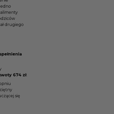
zenie
b jedno
o alimenty
rodziców
zał drugiego
 spełnienia
ny
 kwoty 674 zł
.
topniu
eciętny
uczącej się