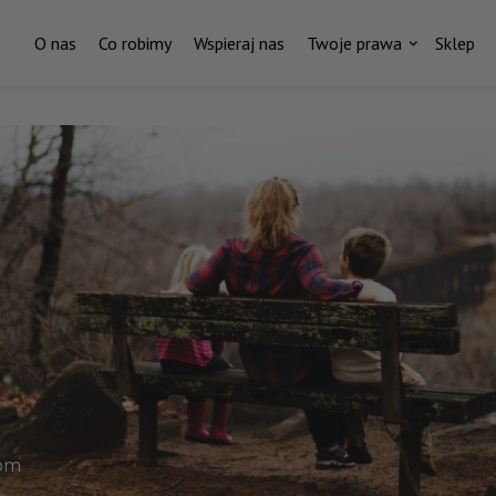
O nas
Co robimy
Wspieraj nas
Twoje prawa
Sklep
Za każdym pismem do ministr
stoi czyjaś historia.
I ktoś, kto nas wspiera.
ostań stałym darczyńcą Fundacji Rodzić po Ludzk
.com