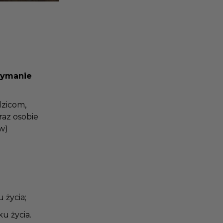
rzymanie
odzicom,
raz osobie
ów)
u życia;
ku życia.