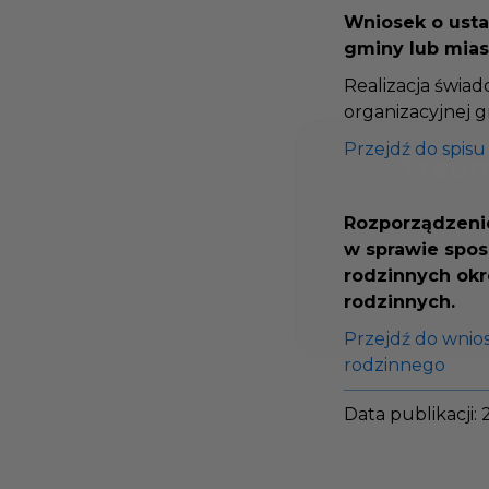
Wniosek o ust
gminy lub mia
Realizacja świ
organizacyjnej
Przejdź do spi
Rozporządzenie
w sprawie spo
rodzinnych ok
rodzinnych.
Przejdź do wnio
rodzinnego
Data publikacji: