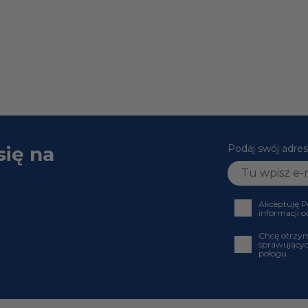
się na
Podaj swój adr
Akceptuję
informacji
Chcę otrz
sprawujący
połogu