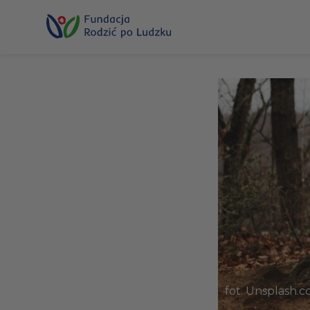
Przewiń
do
treści
Z
fot. Unsplash