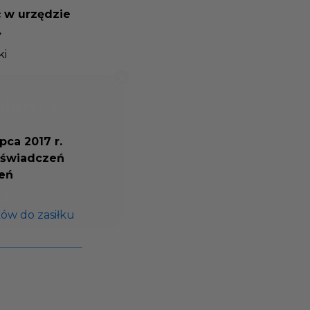
ć w urzędzie
.
tki
ipca 2017 r.
e świadczeń
zeń
ków do zasiłku