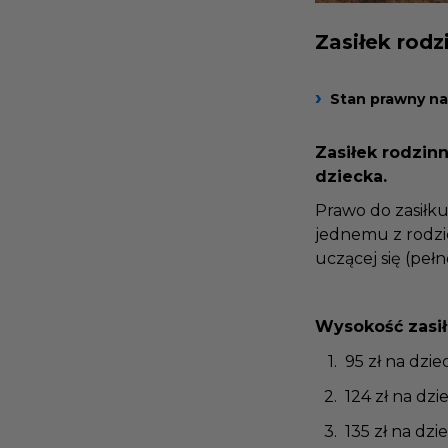
Zasiłek rod
Stan prawny na
Zasiłek rodzi
dziecka.
Prawo do zasiłk
jednemu z rodz
uczącej się (pe
Wysokość zasi
95 zł na dz
124 zł na d
135 zł na d