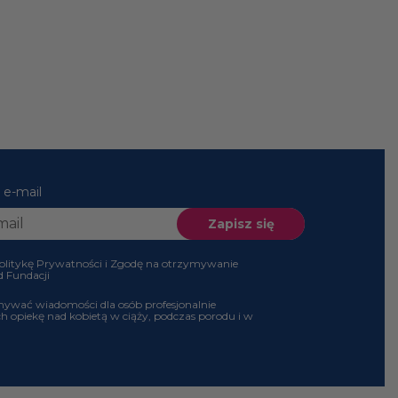
es e-mail
 Politykę Prywatności i Zgodę na otrzymywanie
 od Fundacji
ymywać wiadomości dla osób profesjonalnie
ch opiekę nad kobietą w ciąży, podczas porodu i w