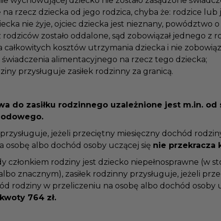
nie wychowującej dziecko nie zostało zasądzone świadc
e na rzecz dziecka od jego rodzica, chyba że: rodzice lu
iecka nie żyje, ojciec dziecka jest nieznany, powództwo 
z rodziców zostało oddalone, sąd zobowiązał jednego z 
a całkowitych kosztów utrzymania dziecka i nie zobowią
o świadczenia alimentacyjnego na rzecz tego dziecka;
ziny przysługuje zasiłek rodzinny za granicą.
wa do zasiłku rodzinnego uzależnione jest m.in. od
chodowego.
y przysługuje, jeżeli przeciętny miesięczny dochód rodzi
na osobę albo dochód osoby uczącej się
nie przekracza
y członkiem rodziny jest dziecko niepełnosprawne (w s
bo znacznym), zasiłek rodzinny przysługuje, jeżeli prz
ód rodziny w przeliczeniu na osobę albo dochód osoby 
 kwoty 764 zł.