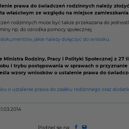
alenie prawa do świadczeń rodzinnych należy złoży
sta właściwym ze względu na miejsce zamieszkania
adczeń rodzinnych może być także przekazana do jednos
 gminy np. do ośrodka pomocy społecznej.
su dokumentów, jakie należy dołączyć do wniosku
 Ministra Rodziny, Pracy i Polityki Społecznej z 27 l
sobu i trybu postępowania w sprawach o przyznani
reśla wzory wniosków o ustalenie prawa do świadc
sku o ustalenie prawa do zasiłku rodzinnego oraz dodat
 21.03.2014
Podziel się na: