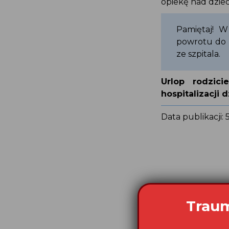
opiekę nad dziec
Pamiętaj! W
powrotu do p
ze szpitala.
Urlop rodzic
hospitalizacji d
Data publikacji: 
Traum