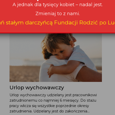
Czytaj także:
A jednak dla tysięcy kobiet – nadal jest.
Zmieniaj to z nami.
ań stałym darczyńcą Fundacji Rodzić po Lu
Urlop wychowawczy
Urlop wychowawczy udzielany jest pracownikowi
zatrudnionemu co najmniej 6 miesięcy. Do stażu
pracy wlicza się wszystkie poprzednie okresy
zatrudnienia. Udzielany jest do zakończenia...