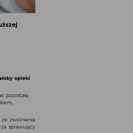
uższej
ałoby opieki
ać pozostałą
kiem,
 ze zwolnienia
rza sprawujący