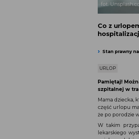
fot. Unsplash.
Co z urlope
hospitalizacj
Stan prawny na 
URLOP
Pamiętaj! Możn
szpitalnej w tr
Mama dziecka, k
część urlopu mac
że po porodzie w
W takim przypa
lekarskiego wys