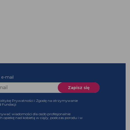
 e-mail
olitykę Prywatności i Zgodę na otrzymywanie
d Fundacji
ywać wiadomości dla osób profesjonalnie
h opiekę nad kobietą w ciąży, podczas porodu i w