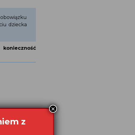
 obowiązku
ciu dziecka
 konieczność
×
niem z