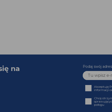
się na
Podaj swój adres
Akceptuję P
informacji o
Chcę otrzym
sprawującyc
połogu