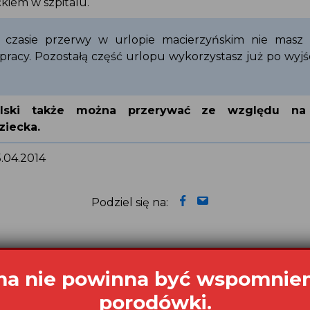
kiem w szpitalu.
 czasie przerwy w urlopie macierzyńskim nie masz
racy. Pozostałą część urlopu wykorzystasz już po wyjś
ielski także można przerywać ze względu na
ziecka.
5.04.2014
Podziel się na:
a nie powinna być wspomnie
porodówki.