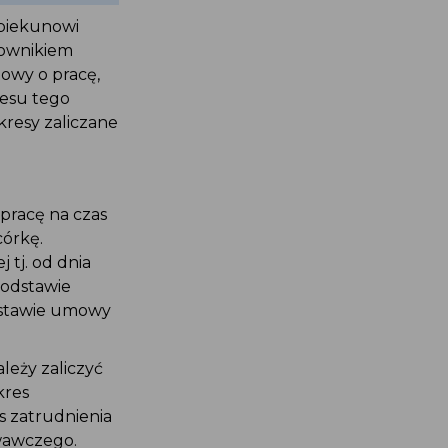
piekunowi
acownikiem
owy o pracę,
resu tego
kresy zaliczane
 pracę na czas
córkę.
tj. od dnia
podstawie
odstawie umowy
eży zaliczyć
kres
es zatrudnienia
owawczego.