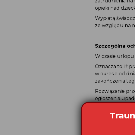
zatrudnienia na
opieki nad dzie
Wypłatą świadcz
ze względu na m
Szczególna oc
W czasie urlopu
Oznacza to, iż 
w okresie od dn
zakończenia teg
Rozwiązanie prz
ogłoszenia upadł
uzasadniające r
naruszenie prze
Traum
przez pracownik
dalsze zatrudnia
lub zostało stw