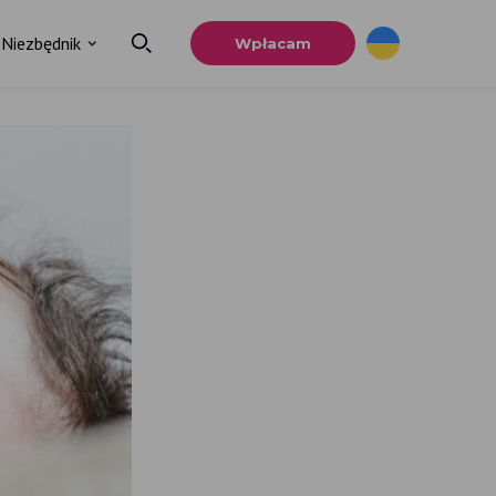
Niezbędnik
Wpłacam
.
ia
u.