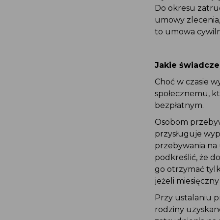
Do okresu zatrud
umowy zlecenia, 
to umowa cywil
Jakie świadcz
Choć w czasie 
społecznemu, kt
bezpłatnym.
Osobom przebywaj
przysługuje wyp
przebywania na 
podkreślić, że d
go otrzymać tylk
jeżeli miesięczn
Przy ustalaniu 
rodziny uzyskane