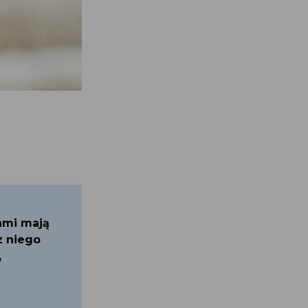
ami mają
z niego
,