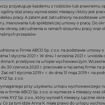
czy przysługuje każdemu z rodziców lub prawnemu o
 ogólny staż pracy wynosi sześć miesięcy i który jest pr
deksu pracy. A zatem jest zatrudniony na podstawie um
ru, mianowania lub spółdzielczej umowy o pracę. Do ok
tkie okresy zatrudnienia w ramach stosunku pracy oraz o
rębnych przepisów.
rudniona w Firmie ABCD Sp. z o.o. na podstawie umowy o
nia 1 stycznia 2021 r. W dniu 1 września 2021 r. urodziła 
. Anna K. przebywa na urlopie wychowawczym. Wcześniej 
r. do 30 czerwca 2020 r. pracowała w tej samej firmie na 
Zaś od 1 stycznia 2019 r. r. do dnia 31 maja 2019 r. na p
XYZ Sp. z o.o.
wymaganego przy uzyskaniu urlopu wychowawczego nal
ia w firmie ABCD Sp. z o.o. w wymiarze 4 miesięcy oraz o
rmie XYZ Sp. z o.o., który wynosił 5 miesięcy. Łącznie okr
y. Co za tym idzie Anna K. miała prawo do urlopu wych