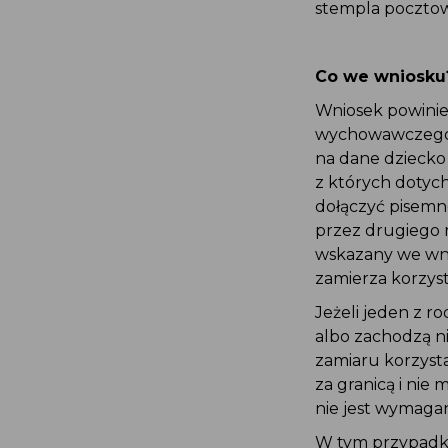
stempla poczto
Co we wniosku
Wniosek powinien
wychowawczego,
na dane dziecko
z których dotyc
dołączyć pisemn
przez drugiego 
wskazany we wni
zamierza korzys
Jeżeli jeden z r
albo zachodzą n
zamiaru korzyst
za granicą i nie
nie jest wymaga
W tym przypadku