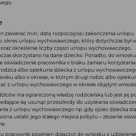
wego.
?
 zawierać m.in.: datę rozpoczęcia i zakończenia urlopu
 okres urlopu wychowawczego, który dotychczas był 
 oraz określenie liczby części urlopu wychowawczego,
hczas skorzystano na dane dziecko. Ponadto, do wniosku
e oświadczenie pracownika o braku zamiaru korzystania
rodzica albo opiekuna dziecka z urlopu wychowawczeg
osku albo o okresie, w którym drugi rodzic albo opieku
tać z urlopu wychowawczego w okresie objętym wniosk
odziców ma ograniczoną władzę rodzicielską lub jest jej 
iedające się usunąć przeszkody do uzyskania oświadczen
ania z urlopu wychowawczego np. gdy ojciec dziecka st
 można ustalić jego stałego miejsca pobytu – złożenie ośw
ne.
 pracownik powinien dołączyć do wniosku o udzieleni