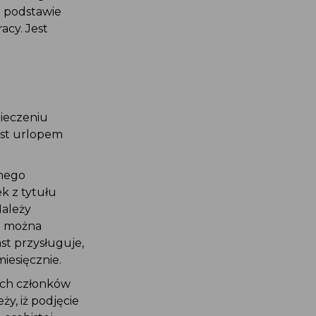
a podstawie
acy. Jest
ieczeniu
est urlopem
nnego
k z tytułu
Należy
em można
st przysługuje,
iesięcznie.
ich członków
y, iż podjęcie