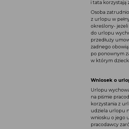
i tata korzystają
Osoba zatrudnio
z urlopu w pełn
określony- jeże
do urlopu wycho
przedłuży umowę
żadnego obowiąz
po ponownym zat
w którym dziecko
Wniosek o urlo
Urlopu wychowaw
na piśmie pracod
korzystania z ur
udziela urlopu n
wniosku o jego 
pracodawcy zaró