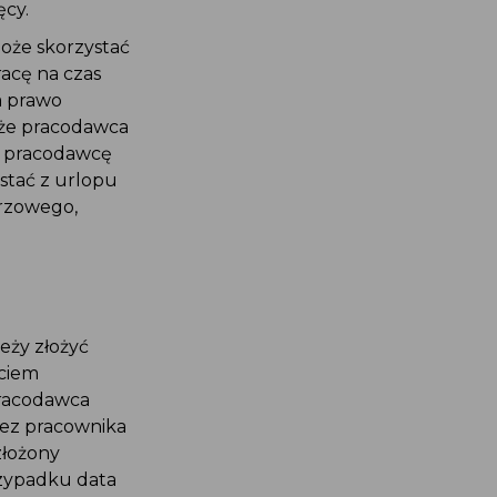
ęcy.
oże skorzystać
acę na czas
a prawo
 że pracodawca
a pracodawcę
stać z urlopu
arzowego,
eży złożyć
ęciem
pracodawca
rzez pracownika
złożony
rzypadku data