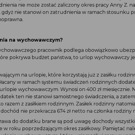
nienia nie może zostać zaliczony okres pracy Anny Z. n
gdyż nie stanowi on zatrudnienia w ramach stosunku pr
noprawna.
enia na wychowawczym?
wychowawczego pracownik podlega obowiązkowo ubezp
óre pokrywa budżet państwa, to urlop wychowawczy j
ącym na urlopie, które korzystają już z zasiłku rodzi
łacany w ramach systemu świadczeń rodzinnych dodate
urlopie wychowawczym. Wynosi on 400 zł miesięcznie. 
odatek ten nie stanowi samoistnego świadczenia, a zat
o razem z zasiłkiem rodzinnym. Zasiłek rodzinny natomia
y dochód nie przekracza 674 zł netto na członka rodziny m
prawa do dodatku brane są pod uwagę dochody wszystk
 w roku poprzedzającym okres zasiłkowy. Pamiętać należ