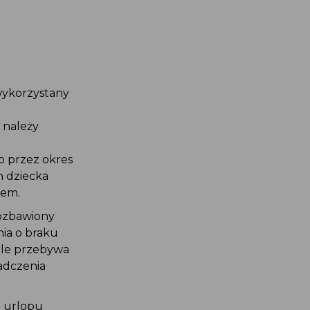
wykorzystany
 należy
o przez okres
n dziecka
iem.
pozbawiony
ia o braku
ale przebywa
iadczenia
e urlopu