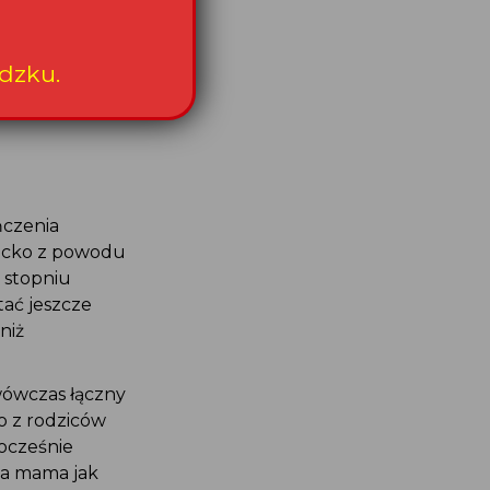
tanowisku.
ej
dzku.
hwili
ńczenia
iecko z powodu
 stopniu
tać jeszcze
niż
wówczas łączny
o z rodziców
nocześnie
na mama jak