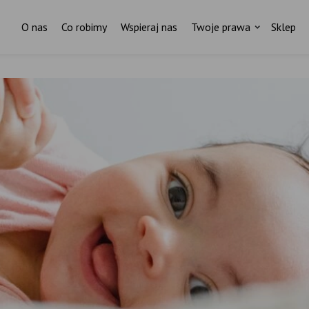
O nas
Co robimy
Wspieraj nas
Twoje prawa
Sklep
Czytasz? To znaczy, że Ci zależy
Nie wystarczy znać prawa –
trzeba je egzekwować.
ażdy tekst to godziny pracy, badań i zaangażowan
Pomóż nam w tym.
Wspieraj Fundację Rodzić po Ludzku.
ostań stałym darczyńcą Fundacji Rodzić po Ludzk
Regularnie.
Zostań stałym darczyńcą Fundacji Rodzić po Ludzku.