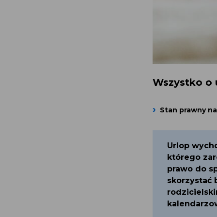
Wszystko o
Stan prawny na 
Urlop wych
którego zar
prawo do sp
skorzystać 
rodzicielsk
kalendarzow