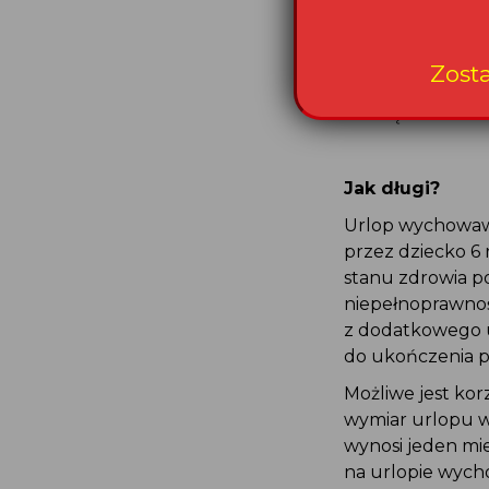
utrata uprawnie
Jeżeli wniosek o
Zost
do rozwiązania u
rozwiązania umo
Jak długi?
Urlop wychowawc
przez dziecko 6
stanu zdrowia p
niepełnoprawnośc
z dodatkowego u
do ukończenia pr
Możliwe jest kor
wymiar urlopu w
wynosi jeden mie
na urlopie wych