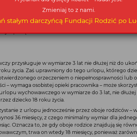
ń koniecznych do wykonywania pracy na zajmowanym s
Zmieniaj to z nami.
Zostań stałym darczyńcą Fundacji Rodzić po Ludzku
.
 urlop został złożony po dokonaniu czynności zmierzając
ań stałym darczyńcą Fundacji Rodzić po Lu
mowy o pracę – wypowiedzenia – urlopu udziela się do c
wy o pracę.
zy przysługuje w wymiarze 3 lat nie dłużej niż do uko
 roku życia. Zaś uprawniony do tego urlopu, którego dz
otwierdzonego orzeczeniem o niepełnosprawności lub o
i – wymaga osobistej opieki pracownika – może skorzys
rlopu wychowawczego w wymiarze do 3 lat, nie dłużej 
zez dziecko 18 roku życia.
zystanie z urlopu jednocześnie przez oboje rodziców – 
ynosi 36 miesięcy, z czego minimalny wymiar dla jedneg
siąc. Oznacza to, że gdy oboje rodzice znajdują się rów
owawczym, trwa on wtedy 18 miesięcy, ponieważ zarów