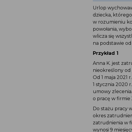
Urlop wychowaw
dziecka, którego
w rozumieniu ko
powołania, wybo
wlicza się wszys
na podstawie od
Przykład 1
Anna K. jest zat
nieokreślony od d
Od 1 maja 2021 r
1 stycznia 2020 
umowy zlecenia. 
o pracę w firmie 
Do stażu pracy 
okres zatrudnien
zatrudnienia w fi
wynosi 9 miesięc