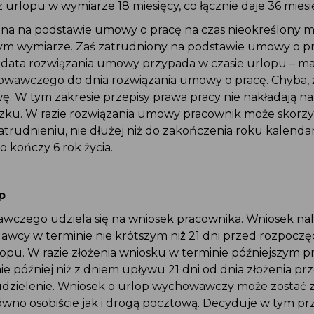
 z urlopu w wymiarze 18 miesięcy, co łącznie daje 36 miesi
na na podstawie umowy o pracę na czas nieokreślony m
ym wymiarze. Zaś zatrudniony na podstawie umowy o pr
li data rozwiązania umowy przypada w czasie urlopu – m
wawczego do dnia rozwiązania umowy o pracę. Chyba,
. W tym zakresie przepisy prawa pracy nie nakładają n
ku. W razie rozwiązania umowy pracownik może skorzy
rudnieniu, nie dłużej niż do zakończenia roku kalend
 kończy 6 rok życia.
p
czego udziela się na wniosek pracownika. Wniosek nal
awcy w terminie nie krótszym niż̇ 21 dni przed rozpocz
lopu. W razie złożenia wniosku w terminie późniejszym 
ie później niż z dniem upływu 21 dni od dnia złożenia p
udzielenie. Wniosek o urlop wychowawczy może zostać 
wno osobiście jak i drogą pocztową. Decyduje w tym p