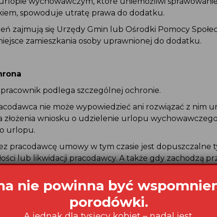
 urlopie wychowawczym, które uniemożliwi sprawowanie 
ckiem, spowoduje utratę prawa do dodatku.
eń zajmują się Urzędy Gmin lub Ośrodki Pomocy Społec
iejsce zamieszkania osoby uprawnionej do dodatku.
hrona
 pracownik podlega szczególnej ochronie.
pracodawca nie może wypowiedzieć ani rozwiązać z nim 
ia złożenia wniosku o udzielenie urlopu wychowawczego
o urlopu.
ez pracodawcę umowy w tym czasie jest dopuszczalne ty
ości lub likwidacji pracodawcy. A także gdy zachodzą p
ozwiązanie umowy o pracę bez wypowiedzenia z winy pra
z pracownika podstawowych obowiązków pracowniczych
a nie powinna być wspomnie
a w czasie trwania umowy o pracę przestępstwa, które 
porodówki.
nie go na zajmowanym stanowisku, jeżeli przestępstwo j
A jednak dla tysięcy kobiet – nadal jest.
ierdzone prawomocnym wyrokiem oraz zawiniona przez 