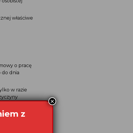
osobistej
znej właściwe
umowy o pracę
 do dnia
lko w razie
rzyczyny
×
cownika. Są to:
, popełnienie
niem z
uniemożliwia
est oczywiste
pracownika