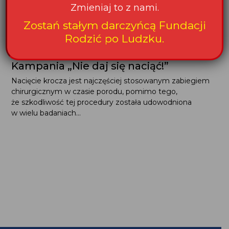
Zmieniaj to z nami.
Zostań stałym darczyńcą Fundacji
Rodzić po Ludzku.
Kampania „Nie daj się naciąć!”
Nacięcie krocza jest najczęściej stosowanym zabiegiem
chirurgicznym w czasie porodu, pomimo tego,
że szkodliwość tej procedury została udowodniona
w wielu badaniach...