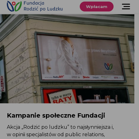
Przewiń
do
Wpłacam
treści
O nas
Co robimy
Wspieraj
nas
Twoje prawa
Sklep
Niezbędnik
Kampanie społeczne Fundacji
Akcja „Rodzić po ludzku” to najsłynniejsza i,
Search
for:
w opinii specjalistów od public relations,
Search Button