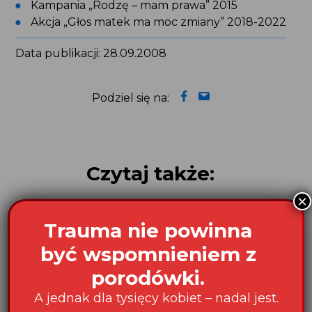
Kampania „Rodzę – mam prawa” 2015
Akcja „Głos matek ma moc zmiany” 2018-2022
Data publikacji: 28.09.2008
Podziel się na:
Czytaj także:
×
Trauma nie powinna
być wspomnieniem z
porodówki.
A jednak dla tysięcy kobiet – nadal jest.