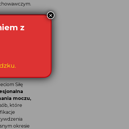
ychowawczym.
×
ajemy
niem z
łównym celem
profilaktykę
cji Dzieci
dzku.
owników służby
eciom Siłę
esjonalna
ymania moczu,
sób, które
fikacje
zywdzenia
esnym okresie