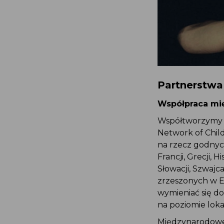
Partnerstwa
Współpraca mi
Współtworzymy E
Network of Child
na rzecz godnych
Francji, Grecji, H
Słowacji, Szwajca
zrzeszonych w E
wymieniać się do
na poziomie loka
Międzynarodowe 