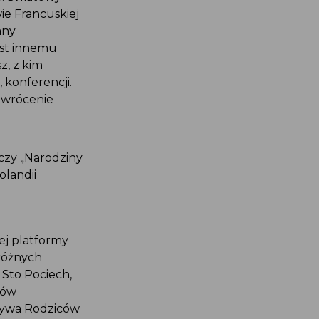
ie Francuskiej
any
est innemu
z, z kim
 konferencji.
 zwrócenie
czy „Narodziny
landii
ej platformy
 różnych
 Sto Pociech,
ców
atywa Rodziców