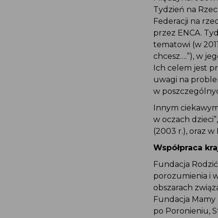
Tydzień na Rzecz
Federacji na rz
przez ENCA. Tyd
tematowi (w 2011 
chcesz….”), w je
Ich celem jest p
uwagi na problem
w poszczególnyc
Innym ciekawym 
w oczach dzieci
(2003 r.), oraz 
Współpraca kra
Fundacja Rodzić
porozumienia i w
obszarach związa
Fundacja Mamy D
po Poronieniu, 