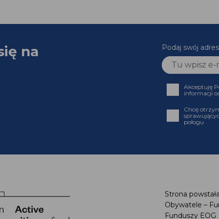
się na
Podaj swój adres
Akceptuję P
informacji o
Chcę otrzym
sprawującyc
połogu
Strona powstała
Obywatele – Fu
Funduszy EOG