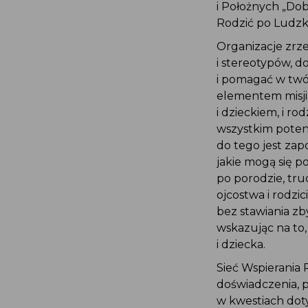
i Położnych „Do
Rodzić po Ludzk
Organizacje zrze
i stereotypów, d
i pomagać w twó
elementem misji 
i dzieckiem, i r
wszystkim potenc
do tego jest zap
jakie mogą się 
po porodzie, tr
ojcostwa i rodzic
bez stawiania zb
wskazując na to
i dziecka.
Sieć Wspierania 
doświadczenia, 
w kwestiach doty