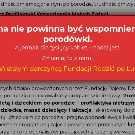
rudnościom emocjonalnym po porodzie, trudnościom w
cz Profilaktyki Krzywdzenia Małych Dzieci
 po Ludzku uczestniczy w powołanej przez Fundację D
a nie powinna być wspomnie
licji na rzecz Profilaktyki Krzywdzenia Małych Dzieci
. G
porodówki.
est ochrona dzieci przed krzywdzeniem, poprzez wczesną 
mi małych dzieci.
A jednak dla tysięcy kobiet – nadal jest.
a w ramach programu „Dobry Rodzic – Dobry Start” Funda
Zmieniaj to z nami.
kierowany jest do rodziców dzieci w wieku od 0 do 3 lat
ań stałym darczyńcą Fundacji Rodzić po Lu
istów pracujących z małymi dziećmi i ich rodzicami: prac
społecznej, żłobków, organizacji pozarządowych i in.
ych działań prowadzonych przez Fundację Dajemy Dzi
ić po Ludzku opracowaliśmy program szkoleniowy „
Prof
ietą i dzieckiem po porodzie – profilaktyka nietrz
dziecka, masaż dziecięcy i laktacja
„, skierowany do o
etą i dzieckiem po porodzie i pragną podnosić swoje kwali
ntem programu są zajęcia poświęcone profilaktyce kr
raz roli profesjonalistów pracujących z rodziną we wcz