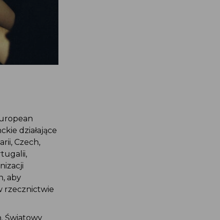
uropean
ckie działające
ii, Czech,
tugalii,
nizacji
, aby
w rzecznictwie
n. Światowy