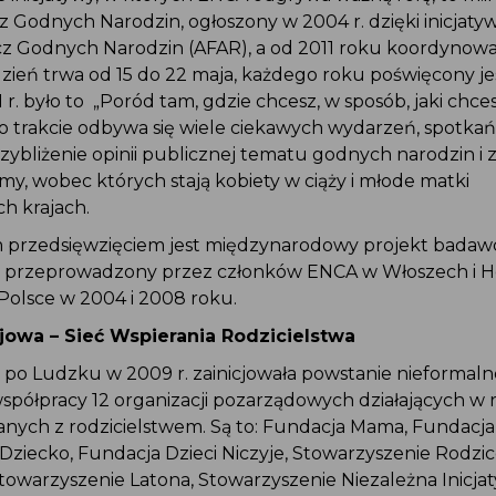
 Godnych Narodzin, ogłoszony w 2004 r. dzięki inicjatyw
ecz Godnych Narodzin (AFAR), a od 2011 roku koordynow
zień trwa od 15 do 22 maja, każdego roku poświęcony j
r. było to „Poród tam, gdzie chcesz, w sposób, jaki chces
go trakcie odbywa się wiele ciekawych wydarzeń, spotkań,
rzybliżenie opinii publicznej tematu godnych narodzin i
y, wobec których stają kobiety w ciąży i młode matki
h krajach.
przedsięwzięciem jest międzynarodowy projekt badaw
”, przeprowadzony przez członków ENCA w Włoszech i Ho
w Polsce w 2004 i 2008 roku.
jowa – Sieć Wspierania Rodzicielstwa
 po Ludzku w 2009 r. zainicjowała powstanie nieformaln
spółpracy 12 organizacji pozarządowych działających w
nych z rodzicielstwem. Są to: Fundacja Mama, Fundacja
ziecko, Fundacja Dzieci Niczyje, Stowarzyszenie Rodzi
Stowarzyszenie Latona, Stowarzyszenie Niezależna Inicj