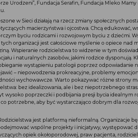
brze Urodzeni”, Fundacja Serafin, Fundacja Mleko Mamy 
u.
szone w Sieci działają na rzecz zmiany społecznych pos
otyczących macierzyństwa i ojcostwa. Chcą edukować, w
rczym byciu rodzicami i rozwojowym byciu z dziećmi. 
tych organizacji jest całościowe myślenie o opiece nad 
odziną. Wspieranie rodzicielstwa to widzenie w tym doświ
jału i naturalnych zasobów, jakimi rodzice dysponują. 
obieganie wystąpieniu patologii poprzez odpowiadanie n
pojawić – niepowodzenia prokreacyjne, problemy emocjo
udności wychowawcze. Warto pokazywać różne strony m
ielstwa: bez idealizowania, ale i bez niepotrzebnego stras
yt wysoko poprzeczki i podbijania presji bycia idealnym 
, co potrzebne, aby być wystarczająco dobrym dla rozw
Rodzicielstwa jest platformą nieformalną. Organizacje 
podejmować wspólne projekty i inicjatywy, występować
czących opiek okołoporodowej, praw pacjenta, rodziciel