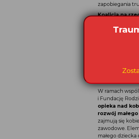
zapobiegania t
Koalicja na rze
Fundacja Rodzić
Traum
Dzieciom Siłę
Koa
tej inicjatywy j
i pracę z rodzica
Koalicja powstał
Niczyje, który s
Zost
oraz profesjonal
zdrowia, pomocy 
W ramach wspóln
i Fundację Rodz
opieka nad kob
rozwój małego 
zajmują się kobi
zawodowe. Eleme
małego dziecka o