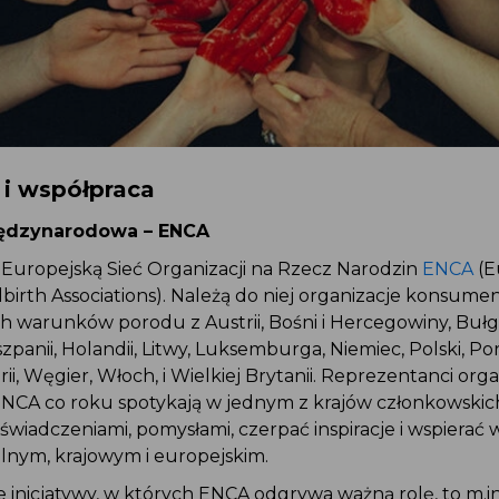
 i współpraca
ędzynarodowa – ENCA
uropejską Sieć Organizacji na Rzecz Narodzin
ENCA
(E
birth Associations). Należą do niej organizacje konsumen
 warunków porodu z Austrii, Bośni i Hercegowiny, Bułgar
iszpanii, Holandii, Litwy, Luksemburga, Niemiec, Polski, Por
rii, Węgier, Włoch, i Wielkiej Brytanii. Reprezentanci orga
NCA co roku spotykają w jednym z krajów członkowskich
świadczeniami, pomysłami, czerpać inspiracje i wspierać 
lnym, krajowym i europejskim.
inicjatywy, w których ENCA odgrywa ważną rolę, to m.i