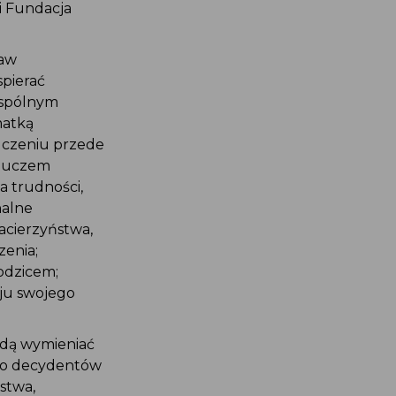
i Fundacja
taw
spierać
Wspólnym
matką
adczeniu przede
Kluczem
a trudności,
nalne
acierzyństwa,
zenia;
rodzicem;
oju swojego
będą wymieniać
 do decydentów
stwa,