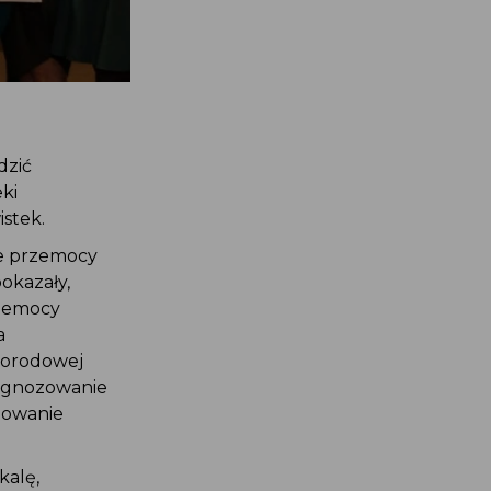
odzić
eki
istek.
ące przemocy
pokazały,
przemocy
ta
oporodowej
diagnozowanie
jmowanie
skalę,