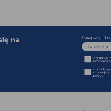
się na
Podaj swój adr
Akceptuję
informacji
Chcę otrz
sprawujący
połogu