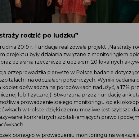
 straży rodzić po ludzku”
grudnia 2019 r. Fundacja realizowała projekt „Na straży r
em projektu były działania związane z monitoringiem opi
oraz działania rzecznicze z udziałem 20 lokalnych aktyw
acja przeprowadziła pierwsze w Polsce badanie dotycz
szpitalach i na oddziałach położniczych. Wyniki badania 
a kobiet doświadcza na porodówkach nadużyć, a 17% 
chicznej lub fizycznej). Stworzona przez Fundację ankie
umożliwia prowadzenie stałego monitoringu opieki okoł
lacówkach w Polsce dzięki czemu możliwe jest szybsze 
azywanie konkretnych szpitali łamiących prawo i pode
placówkach.
niczek pomogło w prowadzeniu monitoringu na większą 