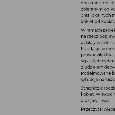
docieranie do k
zbieranymi od 
oraz lokalnych 
ankiet od kobiet
W ramach proje
na rzecz popraw
działały w imien
Fundację w mon
prowadziły dzia
szpitali, decyd
z udziałem decy
Podejmowane by
sytuacje narusz
Strażniczki rod
kobiet. W swoic
oraz jawności.
Przeczytaj więc