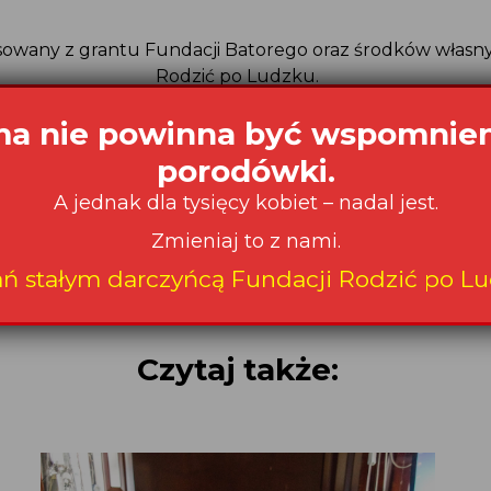
nsowany z grantu Fundacji Batorego oraz środków włas
Rodzić po Ludzku.
 7.01.2020
Podziel się na:
Czytaj także: