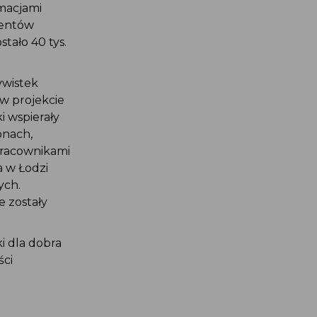
rmacjami
ydentów
stało 40 tys.
tywistek
 w projekcie
ki wspierały
ionach,
, pracownikami
ta w Łodzi
nych.
e zostały
ki dla dobra
ości