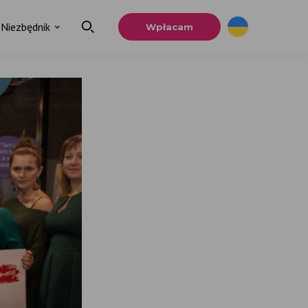
Niezbędnik
Wpłacam
×
a
u.