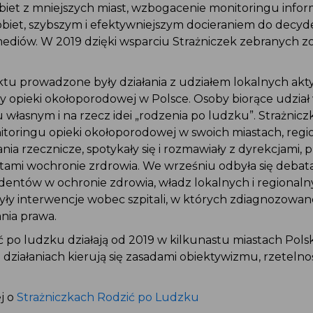
obiet z mniejszych miast, wzbogacenie monitoringu info
kobiet, szybszym i efektywniejszym docieraniem do dec
mediów. W 2019 dzięki wsparciu Strażniczek zebranych zo
.
ktu prowadzone były działania z udziałem lokalnych ak
y opieki okołoporodowej w Polsce. Osoby biorące udział
iu własnym i na rzecz idei „rodzenia po ludzku”. Strażnicz
itoringu opieki okołoporodowej w swoich miastach, reg
lania rzecznicze, spotykały się i rozmawiały z dyrekcjami
entami wochronie zrdrowia. We wrześniu odbyła się deba
dentów w ochronie zdrowia, władz lokalnych i regional
ły interwencje wobec szpitali, w których zdiagnozowan
ania prawa.
zić po ludzku działają od 2019 w kilkunastu miastach Pols
h działaniach kierują się zasadami obiektywizmu, rzeteln
ej o
Strażniczkach Rodzić po Ludzku