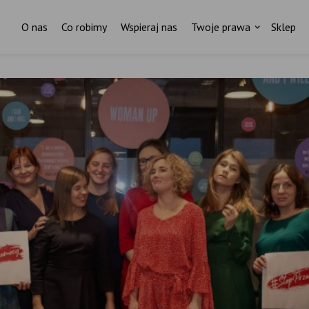
O nas
Co robimy
Wspieraj nas
Twoje prawa
Sklep
Za każdym pismem do ministr
stoi czyjaś historia.
I ktoś, kto nas wspiera.
ostań stałym darczyńcą Fundacji Rodzić po Ludzk