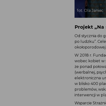
fot. Ola Janiec
Projekt „Na
Od stycznia do 
po ludzku”. Cel
okołoporodowej 
W 2018 r. Fund
wobec kobiet w 
że ponad połow
(werbalnej, psy
elektroniczna 
w blisko 400 p
problemów, wsk
interwencji w 
Wsparcie Straż