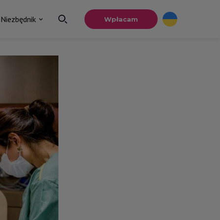
Niezbędnik
Wpłacam
×
a
u.