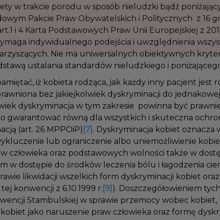
iety w trakcie porodu w sposób nieludzki bądź poniżając
dowym Pakcie Praw Obywatelskich i Politycznych z 16 gr
 art.1 i 4 Karta Podstawowych Praw Unii Europejskiej z 20
wymaga indywidualnego podejścia i uwzględnienia wszy
warzyszących. Nie ma uniwersalnych obiektywnych kryte
stawą ustalania standardów nieludzkiego i poniżająceg
pamiętać, iż kobieta rodząca, jak każdy inny pacjent jes
uprawniona bez jakiejkolwiek dyskryminacji do jednakow
olwiek dyskryminacja w tym zakresie powinna być prawni
no gwarantować równą dla wszystkich i skuteczna ochr
acją (art. 26 MPPOiP)
[7]
. Dyskryminacja kobiet oznacza
 wykluczenie lub ograniczenie albo uniemożliwienie kob
raw człowieka oraz podstawowych wolności także w dost
ym w dostępie do środków leczenia bólu i łagodzenia cie
prawie likwidacji wszelkich form dyskryminacji kobiet ora
tej konwencji z 6.10.1999 r.
[9]
). Doszczegółowieniem tyc
nwencji Stambulskiej w sprawie przemocy wobec kobiet,
kobiet jako naruszenie praw człowieka oraz formę dyskr