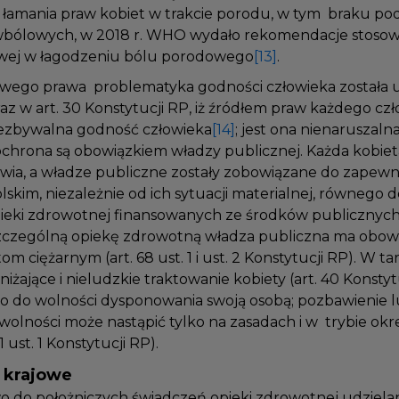
do łamania praw kobiet w trakcie porodu, w tym braku p
wbólowych, w 2018 r. WHO wydało rekomendacje stosow
wej w łagodzeniu bólu porodowego
[13]
.
jowego prawa problematyka godności człowieka zosta
z w art. 30 Konstytucji RP, iż źródłem praw każdego czł
niezbywalna godność człowieka
[14]
; jest ona nienaruszalna
 ochrona są obowiązkiem władzy publicznej. Każda kobi
owia, a władze publiczne zostały zobowiązane do zapew
skim, niezależnie od ich sytuacji materialnej, równego
pieki zdrowotnej finansowanych ze środków publicznyc
zczególną opiekę zdrowotną władza publiczna ma obo
om ciężarnym (art. 68 ust. 1 i ust. 2 Konstytucji RP). W 
niżające i nieludzkie traktowanie kobiety (art. 40 Konsty
wo do wolności dysponowania swoją osobą; pozbawienie
j wolności może nastąpić tylko na zasadach i w trybie o
41 ust. 1 Konstytucji RP).
a krajowe
wo do położniczych świadczeń opieki zdrowotnej udziel