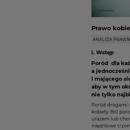
Prawo kobie
ANALIZA PRA
I. Wstęp
Poród dla ka
a jednocześn
i mającego s
aby w tym ok
nie tylko naj
Poród drogami i
kobiety. Ból po
urazem lub chor
mięśniowe trzon