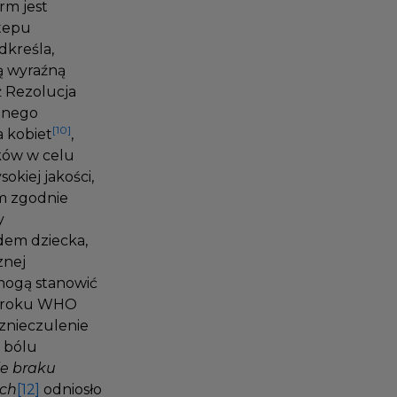
orm jest
ostepu
dkreśla,
zą wyraźną
eż Rezolucja
alnego
[10]
a kobiet
,
dków w celu
okiej jakości,
em zgodnie
by
odem dziecka,
cznej
i mogą stanowić
04 roku WHO
o znieczulenie
a bólu
ie braku
ych
[12]
odniosło