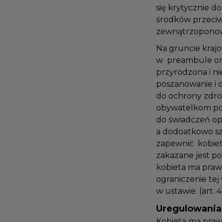
się krytycznie 
środków przeci
zewnątrzopono
Na gruncie kra
w preambule ora
przyrodzona i 
poszanowanie i
do ochrony zdr
obywatelkom pol
do świadczeń o
a dodoatkowo s
zapewnić kobiet
zakazane jest po
kobieta ma pra
ograniczenie te
w ustawie. (art. 
Uregulowani
Kobieta ma pra