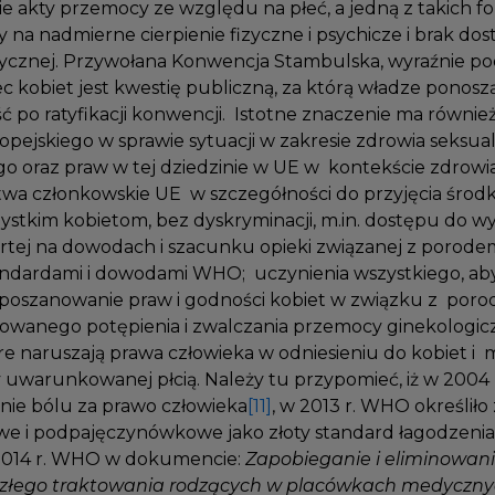
kie akty przemocy ze względu na płeć, a jedną z takich f
ty na nadmierne cierpienie fizyczne i psychicze i brak d
cznej. Przywołana Konwencja Stambulska, wyraźnie po
c kobiet jest kwestię publiczną, za którą władze ponos
ć po ratyfikacji konwencji. Istotne znaczenie ma równi
opejskiego w sprawie sytuacji w zakresie zdrowia seksu
go oraz praw w tej dziedzinie w UE w kontekście zdrowi
twa członkowskie UE w szczegółności do przyjęcia śro
ystkim kobietom, bez dyskryminacji, m.in. dostępu do wys
partej na dowodach i szacunku opieki związanej z porod
tandardami i dowodami WHO; uczynienia wszystkiego, a
poszanowanie praw i godności kobiet w związku z por
dowanego potępienia i zwalczania przemocy ginekologi
które naruszają prawa człowieka w odniesieniu do kobiet 
 uwarunkowanej płcią. Należy tu przypomieć, iż w 20
anie bólu za prawo człowieka
[11]
, w 2013 r. WHO określił
e i podpajęczynówkowe jako złoty standard łagodzeni
 2014 r. WHO w dokumencie:
Zapobieganie i eliminowan
i złego traktowania rodzących w placówkach medyczn