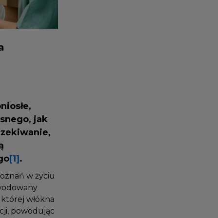
na
oniosłe,
asnego, jak
oczekiwanie,
ką
ego
[1]
.
 doznań w życiu
spowodowany
s której włókna
ecji, powodując