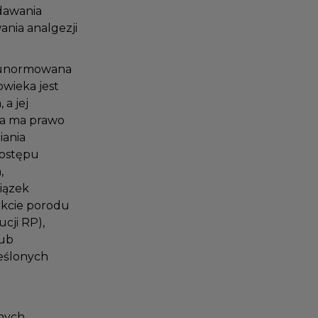
odawania
ania analgezji
ła unormowana
owieka jest
, a jej
eta ma prawo
niania
 dostępu
h,
wiązek
tarkcie porodu
tucji RP),
 lub
kreślonych
anych