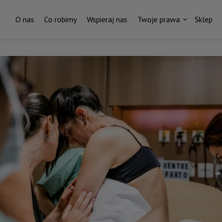
O nas
Co robimy
Wspieraj nas
Twoje prawa
Sklep
Za każdym pismem do ministr
stoi czyjaś historia.
I ktoś, kto nas wspiera.
ostań stałym darczyńcą Fundacji Rodzić po Ludzk