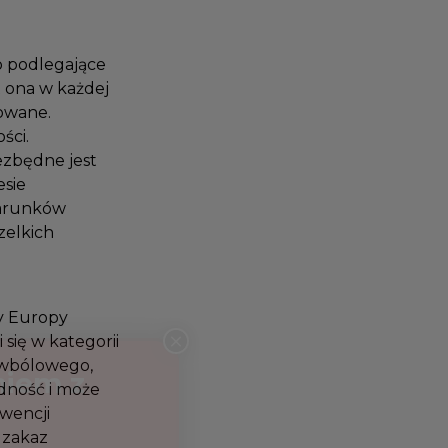
ro podlegające
st ona w każdej
ktowane.
ości.
niezbędne jest
esie
 warunków
szelkich
dy Europy
 się w kategorii
ciwbólowego,
odność i może
nwencji
, zakaz