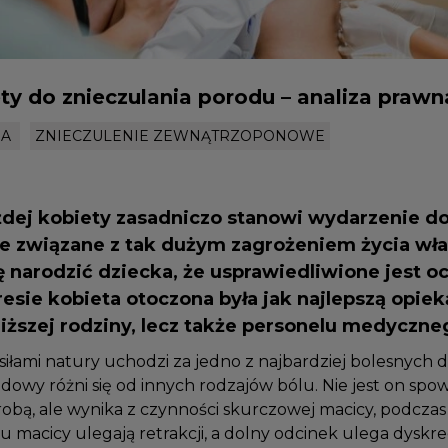
ty do znieczulania porodu – analiza praw
WNA
ZNIECZULENIE ZEWNĄTRZOPONOWE
żdej kobiety zasadniczo stanowi wydarzenie d
ie związane z tak dużym zagrożeniem życia wł
ię narodzić dziecka, że usprawiedliwione jest 
resie kobieta otoczona była jak najlepszą opie
bliższej rodziny, lecz także personelu medyczn
 siłami natury uchodzi za jedno z najbardziej bolesnych
rodowy różni się od innych rodzajów bólu. Nie jest on 
obą, ale wynika z czynności skurczowej macicy, podcza
u macicy ulegają retrakcji, a dolny odcinek ulega dyskr