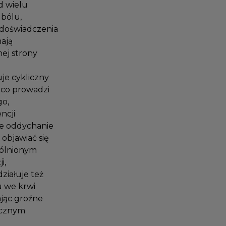
 od wielu
a bólu,
ze doświadczenia
mają
nej strony
je cykliczny
, co prowadzi
go,
encji
kie oddychanie
 objawiać się
ogólnionym
ji,
działuje też
nu we krwi
dając groźne
ficznym