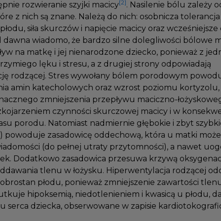
[2]
tępnie rozwieranie szyjki macicy
. Nasilenie bólu zależy
tóre z nich są znane. Należą do nich: osobnicza tolerancj
a płodu, siła skurczów i napięcie macicy oraz wcześniejs
Od dawna wiadomo, że bardzo silne dolegliwości bólowe 
ływ na matkę i jej nienarodzone dziecko, ponieważ z jed
brzymiego lęku i stresu, a z drugiej strony odpowiadają
ację rodzącej. Stres wywołany bólem porodowym powodu
ania amin katecholowych oraz wzrost poziomu kortyzolu
znacznego zmniejszenia przepływu maciczno-łożyskowe
ozkojarzeniem czynności skurczowej macicy i w konsekw
asu porodu. Natomiast nadmiernie głębokie i zbyt szyb
ja) powoduje zasadowicę oddechową, która u matki może
wiadomości (do pełnej utraty przytomności), a nawet u
k. Dodatkowo zasadowica przesuwa krzywą oksygenac
oddawania tlenu w łożysku. Hiperwentylacja rodzącej od
dobrostan płodu, ponieważ zmniejszenie zawartości tle
tkuje hipoksemią, niedotlenieniem i kwasicą u płodu, 
mu serca dziecka, obserwowane w zapisie kardiotokogra