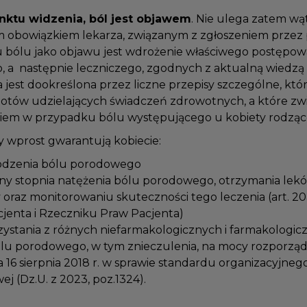
nktu widzenia, ból jest objawem
. Nie ulega zatem wą
 obowiązkiem lekarza, związanym z zgłoszeniem przez
du bólu jako objawu jest wdrożenie właściwego postępo
o, a następnie leczniczego, zgodnych z aktualną wied
a jest dookreślona przez liczne przepisy szczególne, kt
iotów udzielających świadczeń zdrowotnych, a które z
niem w przypadku bólu występującego u kobiety rodząc
y wprost gwarantują kobiecie:
godzenia bólu porodowego
eny stopnia natężenia bólu porodowego, otrzymania le
 oraz monitorowaniu skuteczności tego leczenia (art. 
cjenta i Rzeczniku Praw Pacjenta)
zystania z różnych niefarmakologicznych i farmakolog
ólu porodowego, w tym znieczulenia, na mocy rozporząd
a 16 sierpnia 2018 r. w sprawie standardu organizacyjneg
ej (Dz.U. z 2023, poz.1324).