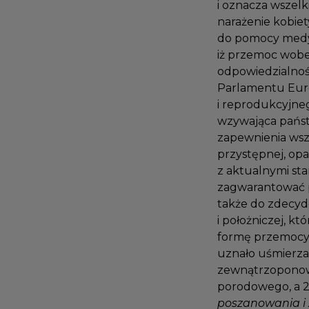
i oznacza wszel
narażenie kobie
do pomocy medy
iż przemoc wobe
odpowiedzialnoś
Parlamentu Eur
i reprodukcyjne
wzywająca pańs
zapewnienia wsz
przystępnej, o
z aktualnymi s
zagwarantować 
także do zdecy
i położniczej, 
formę przemocy
uznało uśmierz
zewnątrzoponow
porodowego, a
poszanowania 