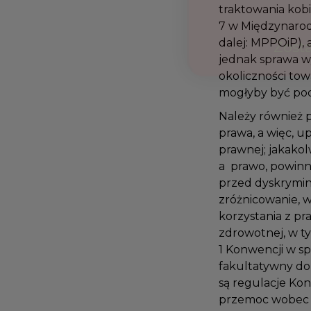
traktowania kob
7 w Międzynaro
dalej: MPPOiP),
jednak sprawa 
okoliczności to
mogłyby być pod
Należy również 
prawa, a więc, 
prawnej; jakak
a prawo, powin
przed dyskrymin
zróżnicowanie,
korzystania z p
zdrowotnej, w t
1 Konwencji w s
fakultatywny do 
są regulacje Ko
przemoc wobec 