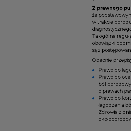
Z prawnego pu
że podstawowym
w trakcie poro
diagnostyczneg
Ta ogólna reguł
obowiązki podm
są z postępowa
Obecnie przepis
Prawo do ła
Prawo do oc
ból porodowy
o prawach pa
Prawo do kor
łagodzenia b
Zdrowia z dni
okołoporodow