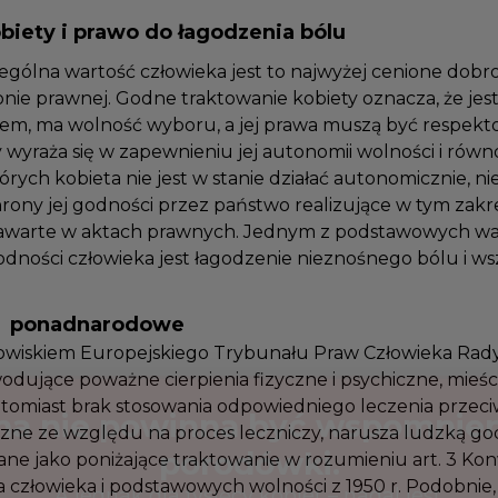
obiety i prawo do łagodzenia bólu
ególna wartość człowieka jest to najwyżej cenione dob
onie prawnej. Godne traktowanie kobiety oznacza, że je
otem, ma wolność wyboru, a jej prawa muszą być respe
 wyraża się w zapewnieniu jej autonomii wolności i równ
tórych kobieta nie jest w stanie działać autonomicznie, 
rony jej godności przez państwo realizujące w tym zakr
 zawarte w aktach prawnych. Jednym z podstawowych
dności człowieka jest łagodzenie nieznośnego bólu i w
ia ponadnarodowe
nowiskiem Europejskiego Trybunału Praw Człowieka Ra
odujące poważne cierpienia fizyczne i psychiczne, mieści
Natomiast brak stosowania odpowiedniego leczenia prze
eczne ze względu na proces leczniczy, narusza ludzką g
ane jako poniżające traktowanie w rozumieniu art. 3 Ko
a człowieka i podstawowych wolności z 1950 r. Podobnie