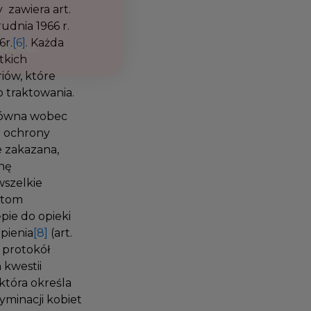
y zawiera art.
udnia 1966 r.
16r.
[6]
. Każda
stkich
riów, które
o traktowania.
t równa wobec
ej ochrony
e zakazana,
onę
 wszelkie
ietom
ępie do opieki
rpienia
[8]
(art.
z protokół
h kwestii
 która określa
yminacji kobiet