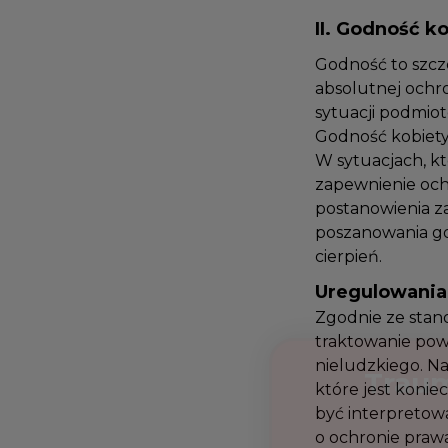
II. Godność k
Godność to szcz
absolutnej ochr
sytuacji podmi
Godność kobiety
W sytuacjach, k
zapewnienie och
postanowienia
poszanowania go
cierpień.
Uregulowan
Zgodnie ze sta
traktowanie pow
nieludzkiego. 
które jest koni
być interpretow
o ochronie praw