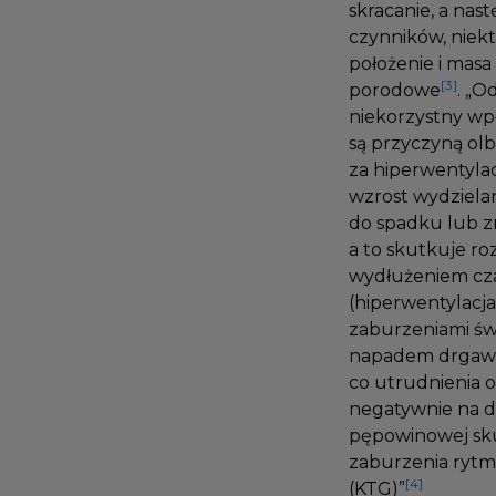
skracanie, a nas
czynników, niek
położenie i mas
[3]
porodowe
. „
niekorzystny wp
są przyczyną ol
za hiperwentyl
wzrost wydziel
do spadku lub 
a to skutkuje r
wydłużeniem cz
(hiperwentylac
zaburzeniami ś
napadem drgawe
co utrudnienia 
negatywnie na 
pępowinowej sku
zaburzenia ryt
[4]
(KTG)”