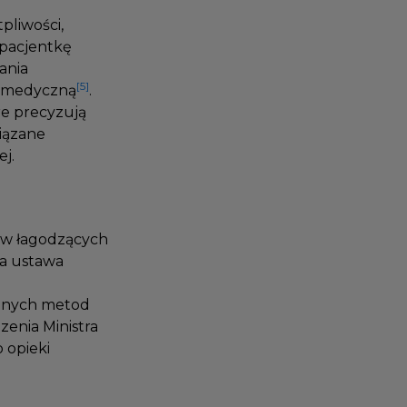
tpliwości,
 pacjentkę
wania
[5]
zą medyczną
.
óre precyzują
wiązane
ej.
ków łagodzących
20a ustawa
icznych metod
zenia Ministra
o opieki