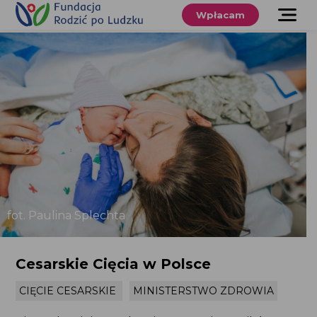
Przewiń
do
Wpłacam
treści
O nas
Co robimy
Wspieraj
nas
Twoje prawa
Sklep
fot. Paulina Splechta
Niezbędnik
Cesarskie Cięcia w Polsce
CIĘCIE CESARSKIE
MINISTERSTWO ZDROWIA
Search
for:
Search Button