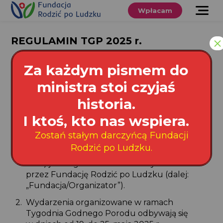
Przewiń
do
Wpłacam
treści
O nas
×
REGULAMIN TGP 2025 r.
Co robimy
REGULAMIN V TYGODNIA GODNEGO PORODU
Za każdym pismem do
19-25.05.2025 r.
Wspieraj
ministra stoi czyjaś
nas
pod hasłem „Plan porodu – poznaję
historia.
moje potrzeby i prawa”
Twoje prawa
I ktoś, kto nas wspiera.
(dalej
„
Regulamin”)
§ 1. Postanowienia ogólne
Zostań stałym darczyńcą Fundacji
Sklep
Rodzić po Ludzku.
Wydarzenie Tydzień Godnego Porodu (dalej:
TGP) jest organizowane i koordynowane
Niezbędnik
przez Fundację Rodzić po Ludzku (dalej:
„Fundacja/Organizator”).
Wydarzenia organizowane w ramach
Search
Tygodnia Godnego Porodu odbywają się
for:
Search Button