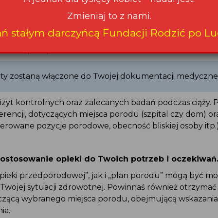
 nad pacjentką przejmuje lekarz specjalista w dziedzinie
Zmieniaj to z nami.
ań stałym darczyńcą Fundacji Rodzić po Lu
 ciąży, razem z lekarzem/położną powinnaś ustalić „plan 
 oraz „plan porodu”.
y zostaną włączone do Twojej dokumentacji medycznej
izyt kontrolnych oraz zalecanych badań podczas ciąży. 
erencji, dotyczących miejsca porodu (szpital czy dom) o
erowane pozycje porodowe, obecność bliskiej osoby itp.)
dostosowanie opieki do Twoich potrzeb i oczekiwań
pieki przedporodowej”, jak i „plan porodu” mogą być m
Twojej sytuacji zdrowotnej. Powinnaś również otrzyma
yczącą wybranego miejsca porodu, obejmującą wskazania
ia.