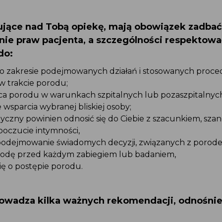
ujące nad Tobą opiekę, mają obowiązek zadbać
nie praw pacjenta, a szczególności respektowa
do:
o zakresie podejmowanych działań i stosowanych proce
 trakcie porodu;
ca porodu w warunkach szpitalnych lub pozaszpitalnych
 wsparcia wybranej bliskiej osoby;
czny powinien odnosić się do Ciebie z szacunkiem, sza
poczucie intymności,
 podejmowanie świadomych decyzji, związanych z porod
zgodę przed każdym zabiegiem lub badaniem,
ę o postępie porodu.
owadza kilka ważnych rekomendacji, odnośnie