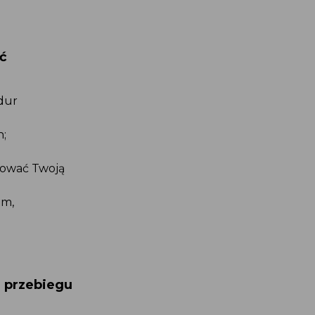
ć
dur
;
nować Twoją
em,
 przebiegu