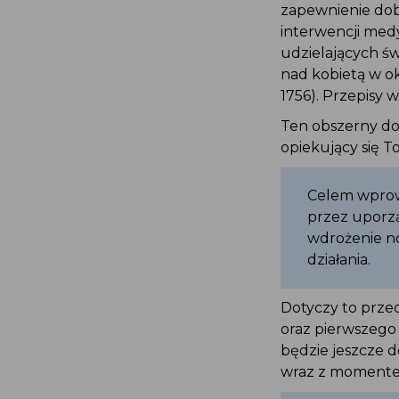
zapewnienie dob
interwencji med
udzielających ś
nad kobietą w ok
1756). Przepisy w
Ten obszerny do
opiekujący się 
Celem wprow
przez uporzą
wdrożenie n
działania.
Dotyczy to prze
oraz pierwszego
będzie jeszcze d
wraz z momentem