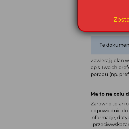
i porodu, opiekę
i ginekologii.
Zost
Podczas opieki w
przedporodowej”
Te dokument
Zawierają plan w
opis Twoich pref
porodu (np. pref
Ma to na celu 
Zarówno „plan o
odpowiednio do 
informację, dot
i przeciwwskazan