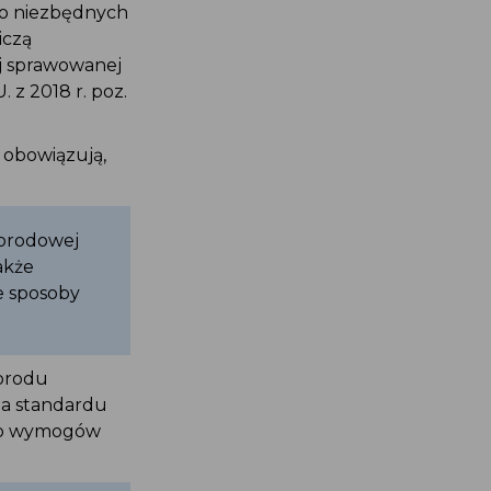
do niezbędnych
iczą
j sprawowanej
 z 2018 r. poz.
 obowiązują,
porodowej
akże
e sposoby
porodu
ia standardu
jego wymogów