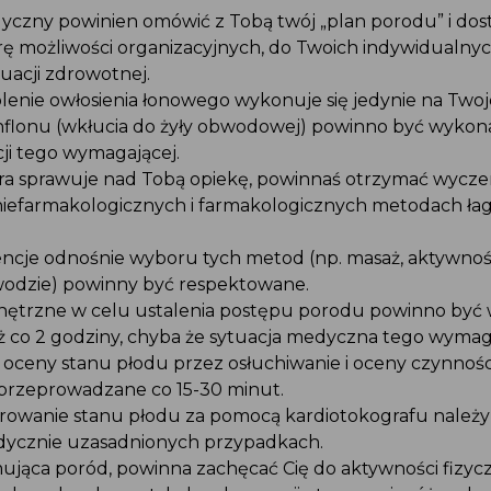
yczny powinien omówić z Tobą twój „plan porodu” i do
rę możliwości organizacyjnych, do Twoich indywidualny
tuacji zdrowotnej.
lenie owłosienia łonowego wykonuje się jedynie na Twoj
nflonu (wkłucia do żyły obwodowej) powinno być wyko
cji tego wymagającej.
óra sprawuje nad Tobą opiekę, powinnaś otrzymać wycze
niefarmakologicznych i farmakologicznych metodach ła
ncje odnośnie wyboru tych metod (np. masaż, aktywność
wodzie) powinny być respektowane.
ętrzne w celu ustalenia postępu porodu powinno by
niż co 2 godziny, chyba że sytuacja medyczna tego wymag
ceny stanu płodu przez osłuchiwanie i oceny czynnośc
przeprowadzane co 15-30 minut.
orowanie stanu płodu za pomocą kardiotokografu należy
dycznie uzasadnionych przypadkach.
ująca poród, powinna zachęcać Cię do aktywności fizycz