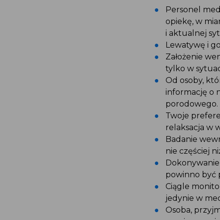
Personel med
opiekę, w mia
i aktualnej sy
Lewatywę i go
Założenie we
tylko w sytua
Od osoby, kt
informację o 
porodowego.
Twoje prefere
relaksacja w 
Badanie wewn
nie częściej 
Dokonywanie o
powinno być 
Ciągle monit
jedynie w me
Osoba, przyjm