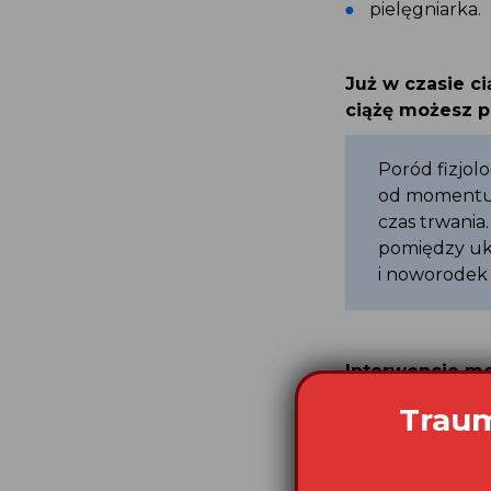
pielęgniarka.
Już w czasie c
ciążę możesz p
Poród fizjol
od momentu r
czas trwania
pomiędzy uk
i noworodek 
Interwencje me
podanie kropló
Traum
placówkach są
tylko w uzasad
W przypadku wys