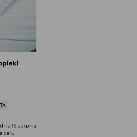
opieki
TA
nia 16 sierpnia
a celu