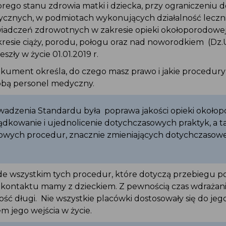
rego stanu zdrowia matki i dziecka, przy ograniczeniu 
ycznych, w podmiotach wykonujących działalność leczn
wiadczeń zdrowotnych w zakresie opieki okołoporodowe
resie ciąży, porodu, połogu oraz nad noworodkiem (Dz.U.
eszły w życie 01.01.2019 r.
kument określa, do czego masz prawo i jakie procedury
Tobą personel medyczny.
adzenia Standardu była poprawa jakości opieki około
dkowanie i ujednolicenie dotychczasowych praktyk, a t
owych procedur, znacznie zmieniających dotychczasow
de wszystkim tych procedur, które dotyczą przebiegu 
 kontaktu mamy z dzieckiem. Z pewnością czas wdrażan
ość długi. Nie wszystkie placówki dostosowały się do 
 jego wejścia w życie.