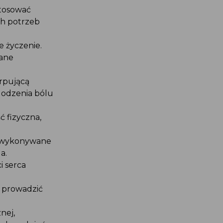
stosować
ch potrzeb
e życzenie.
nane
rpującą
godzenia bólu
 fizyczna,
ć wykonywane
a.
i serca
 prowadzić
nej,