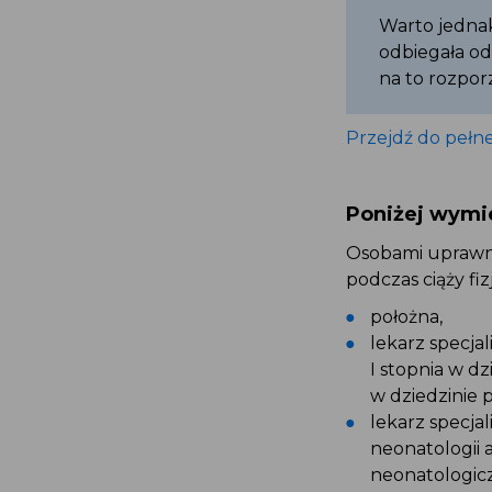
Warto jednak
odbiegała od
na to rozpor
Przejdź do pełn
Poniżej wymi
Osobami uprawni
podczas ciąży fiz
położna,
lekarz specjal
I stopnia w dz
w dziedzinie p
lekarz specjal
neonatologii a
neonatologic