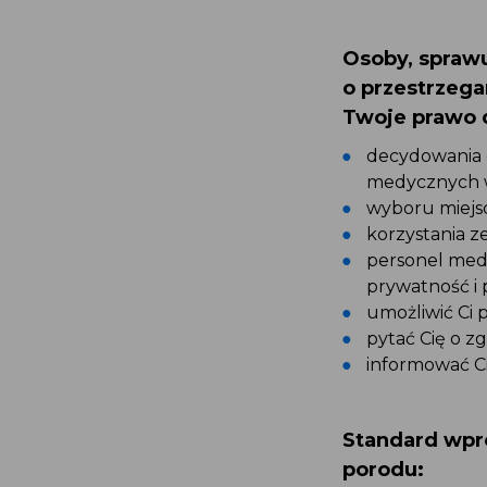
Osoby, spraw
o przestrzega
Twoje prawo 
decydowania 
medycznych w
wyboru miejs
korzystania ze
personel medy
prywatność i 
umożliwić Ci
pytać Cię o 
informować Ci
Standard wpr
porodu: