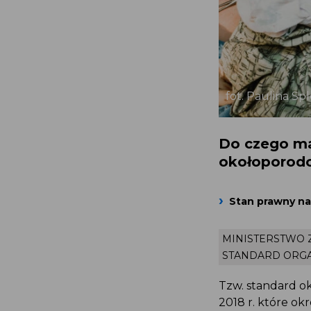
fot. Paulina Sp
Do czego ma
okołoporod
Stan prawny na 
MINISTERSTWO
STANDARD ORGA
Tzw. standard ok
2018 r. które ok