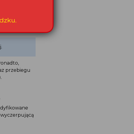
 położnictwa
dzku.
opieki
.
Ponadto,
raz przebiegu
.
.
odyfikowane
ć wyczerpującą