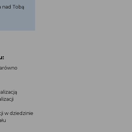
a nad Tobą
u:
zarówno
alizacją
lizacji
ji w dziedzinie
ału