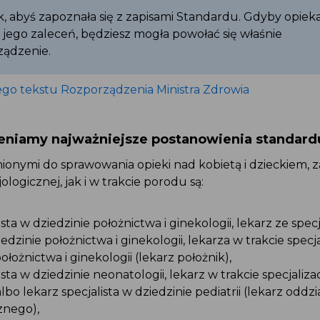
, abyś zapoznała się z zapisami Standardu. Gdyby opiek
 jego zaleceń, będziesz mogła powołać się właśnie
ządzenie.
ego tekstu Rozporządzenia Ministra Zdrowia
eniamy najważniejsze postanowienia standard
onymi do sprawowania opieki nad kobietą i dzieckiem, 
jologicznej, jak i w trakcie porodu są:
ista w dziedzinie położnictwa i ginekologii, lekarz ze specj
iedzinie położnictwa i ginekologii, lekarza w trakcie specja
ołożnictwa i ginekologii (lekarz położnik),
ista w dziedzinie neonatologii, lekarz w trakcie specjalizac
lbo lekarz specjalista w dziedzinie pediatrii (lekarz oddzi
znego),