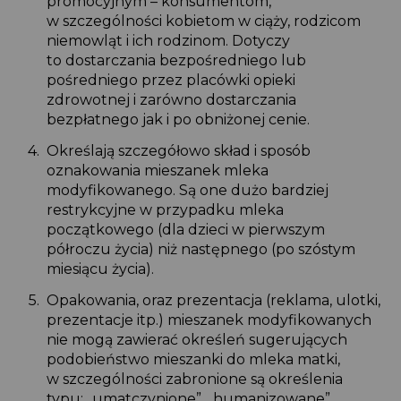
promocyjnym – konsumentom,
w szczególności kobietom w ciąży, rodzicom
niemowląt i ich rodzinom. Dotyczy
to dostarczania bezpośredniego lub
pośredniego przez placówki opieki
zdrowotnej i zarówno dostarczania
bezpłatnego jak i po obniżonej cenie.
Określają szczegółowo skład i sposób
oznakowania mieszanek mleka
modyfikowanego. Są one dużo bardziej
restrykcyjne w przypadku mleka
początkowego (dla dzieci w pierwszym
półroczu życia) niż następnego (po szóstym
miesiącu życia).
Opakowania, oraz prezentacja (reklama, ulotki,
prezentacje itp.) mieszanek modyfikowanych
nie mogą zawierać określeń sugerujących
podobieństwo mieszanki do mleka matki,
w szczególności zabronione są określenia
typu: „umatczynione”, „humanizowane”