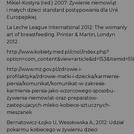
Mikiel-Kostyra (red.) 2007: Żywienie niemowląt
i małych dzieci: standard postępowania dla Unii
Europejskiej
La Leche League International 2012: The womanly
art of breastfeeding. Printer & Martin, Londyn
2012
http://www.kobiety.med.pl/cnol/index.php?
option=com_content&view=article&id=153&Itemid=51
http://www.mz.gov.pl/zdrowie-i-
profilaktyka/zdrowie-matki-i-dziecka/karmienie-
piersia/komunikat/komunikat-w-zakresie-
karmienia-piersia-jako-wzorcowego-sposobu-
zywienia-niemowlat-oraz-preparatow-
zastepujacych-mleko-kobiece-sztucznych-
mieszanek
Bernatowicz-Łojko U, Wesołowska A., 2012: Udział
pokarmu kobiecego w żywieniu dzieci