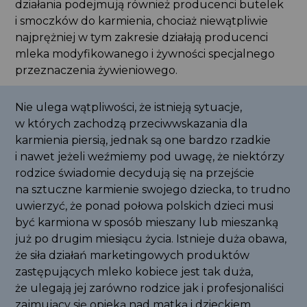
działania podejmują również producenci butelek
i smoczków do karmienia, chociaż niewątpliwie
najprężniej w tym zakresie działają producenci
mleka modyfikowanego i żywności specjalnego
przeznaczenia żywieniowego.
Nie ulega wątpliwości, że istnieją sytuacje,
w których zachodzą przeciwwskazania dla
karmienia piersią, jednak są one bardzo rzadkie
i nawet jeżeli weźmiemy pod uwagę, że niektórzy
rodzice świadomie decydują się na przejście
na sztuczne karmienie swojego dziecka, to trudno
uwierzyć, że ponad połowa polskich dzieci musi
być karmiona w sposób mieszany lub mieszanką
już po drugim miesiącu życia. Istnieje duża obawa,
że siła działań marketingowych produktów
zastępujących mleko kobiece jest tak duża,
że ulegają jej zarówno rodzice jak i profesjonaliści
zajmujący się opieką nad matką i dzieckiem.