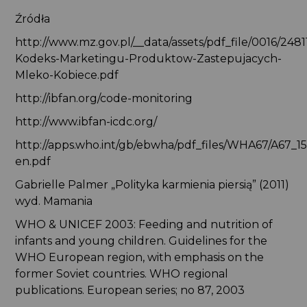
Źródła
http://www.mz.gov.pl/__data/assets/pdf_file/0016/24
Kodeks-Marketingu-Produktow-Zastepujacych-
Mleko-Kobiece.pdf
http://ibfan.org/code-monitoring
http://www.ibfan-icdc.org/
http://apps.who.int/gb/ebwha/pdf_files/WHA67/A67_15
en.pdf
Gabrielle Palmer „Polityka karmienia piersią” (2011)
wyd. Mamania
WHO & UNICEF 2003: Feeding and nutrition of
infants and young children. Guidelines for the
WHO European region, with emphasis on the
former Soviet countries. WHO regional
publications. European series; no 87, 2003