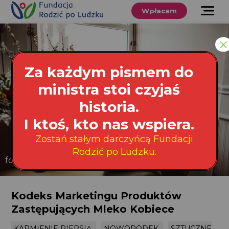
Przewiń
do
Wpłacam
treści
O nas
×
Co robimy
Za każdym pismem do
Wspieraj
ministra stoi czyjaś
nas
historia.
Twoje prawa
I ktoś, kto nas wspiera.
Zostań stałym darczyńcą Fundacji
Sklep
Rodzić po Ludzku.
fot. Paulina Splechta
Niezbędnik
Kodeks Marketingu Produktów
Zastępujących Mleko Kobiece
Search
for:
Search Button
KARMIENIE PIERSIĄ
NOWORODEK
SZTUCZNE