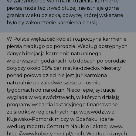
W zależności od woli matki i dziecka karmienie
piersią może też trwać dłużej, nie istnieje górna
granica wieku dziecka, powyżej której wskazane
było by zakończenie karmienia piersią.
W Polsce większość kobiet rozpoczyna karmienie
piersią niedługo po porodzie. Według dostępnych
danych inicjacja karmienia naturalnego
w pierwszych godzinach lub dobach po porodzie
dotyczy około 98% par matka-dziecko. Niestety
ponad połowa dzieci nie jest już karmiona
naturalnie po zaledwie sześciu – ośmiu
tygodniach od narodzin. Nieco lepiej sytuacja
wygląda w województwach, w których działają
programy wsparcia laktacyjnego finansowane
ze środków regionalnych, np. województwie
Kujawsko-Pomorskim czy w Gdańsku. (dane
według raportu Centrum Nauki o Laktacji www.
http://www.kobiety.med.pl/cnol). Według różnych