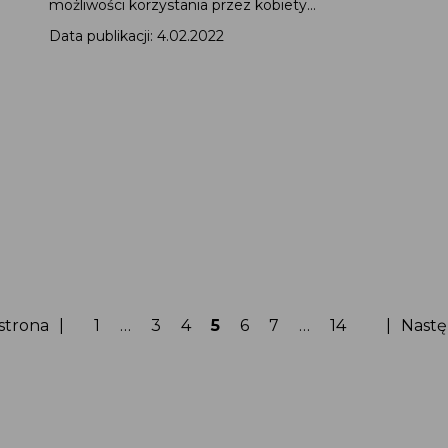
możliwości korzystania przez kobiety...
Data publikacji: 4.02.2022
Strona
Strona
Strona
Strona
Strona
Strona
Strona
strona
1
…
3
4
5
6
7
…
14
Nastę