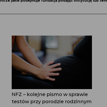
nicze jakie podejmuje fundacja podając instytucję lub tem
NFZ – kolejne pismo w sprawie
testów przy porodzie rodzinnym