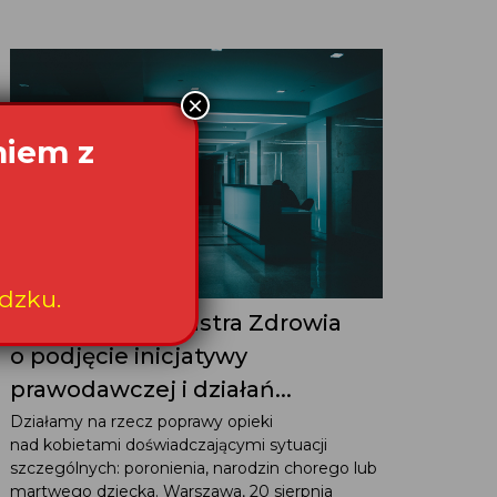
×
niem z
dzku.
Wniosek do Ministra Zdrowia
o podjęcie inicjatywy
prawodawczej i działań...
Działamy na rzecz poprawy opieki
nad kobietami doświadczającymi sytuacji
szczególnych: poronienia, narodzin chorego lub
martwego dziecka. Warszawa, 20 sierpnia