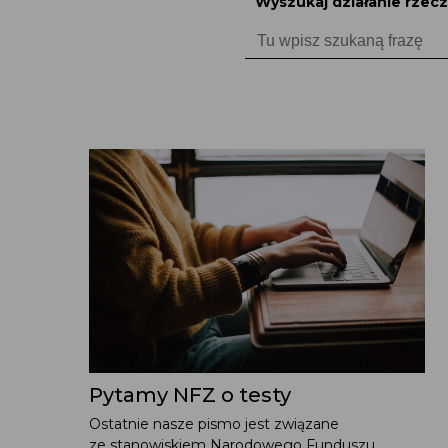
Wyszukaj działanie rzecz
Search
for:
Pytamy NFZ o testy
Ostatnie nasze pismo jest związane
ze stanowiskiem Narodowego Funduszu