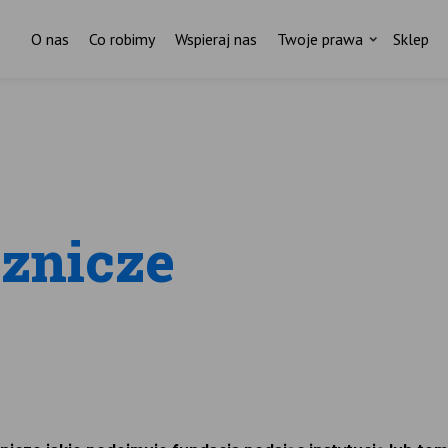
O nas
Co robimy
Wspieraj nas
Twoje prawa
Sklep
cznicze