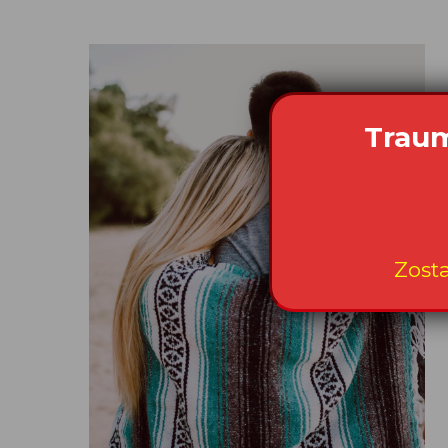
Traum
Zost