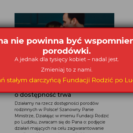
a nie powinna być wspomnie
porodówki.
A jednak dla tysięcy kobiet – nadal jest.
Zmieniaj to z nami.
ań stałym darczyńcą Fundacji Rodzić po Lu
Porody rodzinne – walka
o dostępność trwa
Działamy na rzecz dostępności porodów
rodzinnych w Polsce! Szanowny Panie
Ministrze, Działając w imieniu Fundacji Rodzić
po Ludzku, zwracam się do Pana o: podjęcie
działań mających na celu zagwarantowanie