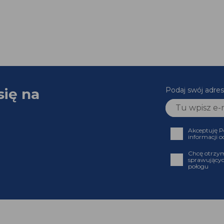
się na
Podaj swój adres
Akceptuję P
informacji o
Chcę otrzym
sprawującyc
połogu