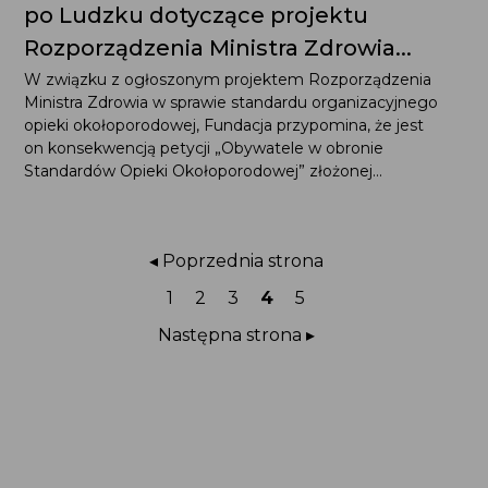
po Ludzku dotyczące projektu
Rozporządzenia Ministra Zdrowia...
W związku z ogłoszonym projektem Rozporządzenia
Ministra Zdrowia w sprawie standardu organizacyjnego
opieki okołoporodowej, Fundacja przypomina, że jest
on konsekwencją petycji „Obywatele w obronie
Standardów Opieki Okołoporodowej” złożonej...
◂ Poprzednia strona
Strona
Strona
Strona
Strona
Strona
1
2
3
4
5
Następna strona ▸