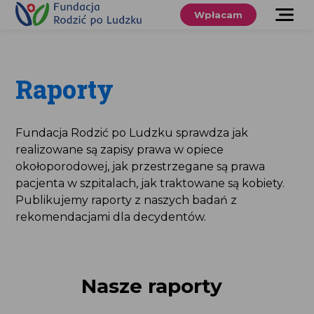
Przewiń
do
Wpłacam
treści
O nas
Co robimy
Raporty
Wspieraj
nas
Fundacja Rodzić po Ludzku sprawdza jak
realizowane są zapisy prawa w opiece
Twoje prawa
okołoporodowej, jak przestrzegane są prawa
pacjenta w szpitalach, jak traktowane są kobiety.
Sklep
Publikujemy raporty z naszych badań z
rekomendacjami dla decydentów.
Niezbędnik
Nasze raporty
Search
for:
Search Button