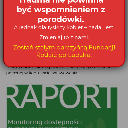
być wspomnieniem z
porodówki.
Publikacja „Sprawowanie
A jednak dla tysięcy kobiet – nadal jest.
przez położną opieki nad kobietą
Zmieniaj to z nami.
w ciąży...
Zostań stałym darczyńcą Fundacji
W ramach projektu „Na Straży Standardów Opieki
Rodzić po Ludzku.
Okołoporodowej” powstała publikacja „Sprawowanie
przez położną opieki nad kobietą w ciąży fizjologicznej”.
Jest to analiza aktów prawnych dotyczących zawodu
położnej w kontekście sprawowania...