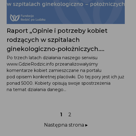
Raport „Opinie i potrzeby kobiet
rodzących w szpitalach
ginekologiczno-położniczych....
Po trzech latach działania naszego serwisu
www.GdzieRodzic.info przeanalizowałyśmy
komentarze kobiet zamieszczane na portalu
pod opisem konkretnej placówki. Do tej pory jest ich już
ponad 5000. Kobiety opisują swoje spostrzeżenia
na temat działania danego...
Strona
Strona
1
2
Następna strona ▸