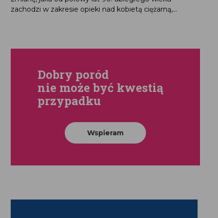
zachodzi w zakresie opieki nad kobietą ciężarną,...
Dobry poród
nie może być kwestią
przypadku
Wspieram