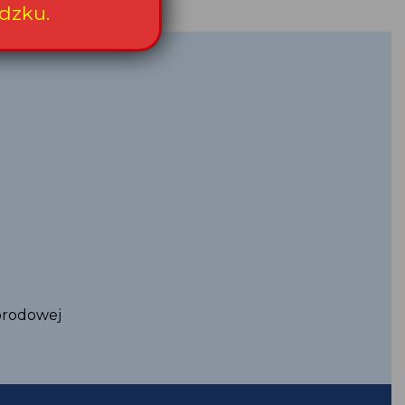
dzku.
orodowej