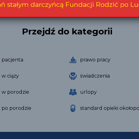
ań stałym darczyńcą Fundacji Rodzić po Lu
Przejdź do kategorii
 pacjenta
prawo pracy
 w ciąży
świadczenia
 w porodzie
urlopy
 po porodzie
standard opieki okołop