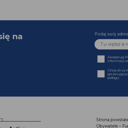
się na
Podaj swój adres
Akceptuję P
informacji o
Chcę otrzym
sprawującyc
połogu
Strona powstała
Obywatele – Fu