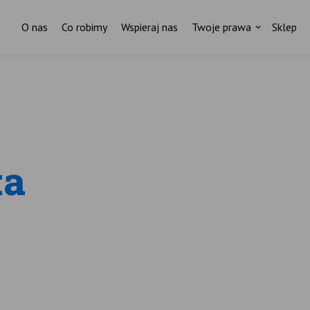
O nas
Co robimy
Wspieraj nas
Twoje prawa
Sklep
ta